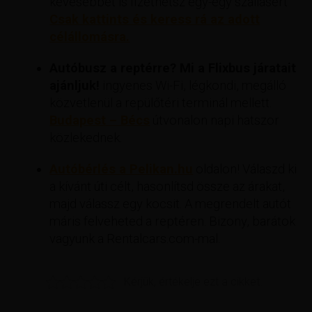
kevesebbet is fizethetsz egy-egy szállásért
Csak kattints és keress rá az adott
célállomásra.
Autóbusz a reptérre? Mi a Flixbus járatait
ajánljuk!
ingyenes Wi-Fi, légkondi, megálló
közvetlenül a repülőtéri terminál mellett.
Budapest – Bécs
útvonalon napi hatszor
közlekednek.
Autóbérlés a Pelikan.hu
oldalon! Válaszd ki
a kívánt úti célt, hasonlítsd össze az árakat,
majd válassz egy kocsit. A megrendelt autót
máris felveheted a reptéren. Bizony, barátok
vagyunk a Rentalcars.com-mal.
Kérjük, értékelje ezt a cikket.