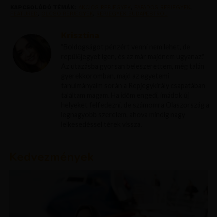
KAPCSOLÓDÓ TÉMÁK:
AKCIOS REPJEGYEK
,
FAPADOS REPJEGYEK
,
FEATURED
,
OLCSO REPJEGYEK
,
REPJEGYEK BUDAPESTROL
Krisztína
"Boldogságot pénzért venni nem lehet, de
repülőjegyet igen, és az már majdnem ugyanaz."
Az utazásba gyorsan beleszerettem, még talán
gyerekkoromban, majd az egyetemi
tanulmányaim során a Repjegykirály csapatában
találtam magam. Ha időm engedi, imádok új
helyeket felfedezni, de számomra Olaszország a
legnagyobb szerelem, ahova mindig nagy
lelkesedéssel térek vissza.
Kedvezmények