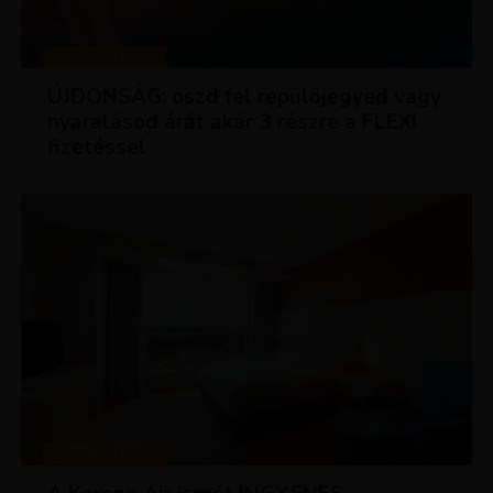
KEDVEZMÉNYEK
ÚJDONSÁG: oszd fel repülőjegyed vagy
nyaralásod árát akár 3 részre a FLEXI
fizetéssel
KEDVEZMÉNYEK