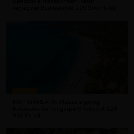
Bangkok a főszezonban! Retúr
repjegyek Budapestről 209 900 Ft-tól
UTAZÁSOK
NAP AJÁNLATA: Utazás a görög
Kalamata-ba, tengerparti hotellel 128
900 Ft-tól