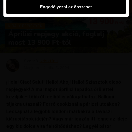
Engedélyezni az összeset
KIRÁLY REPJEGYEK
Áprilisi repjegy akció, foglalj
most 13 900 Ft-tól
Szerző
Krisztína
Megjelent
április 5, 2024
¡Hola! Ciao! Salut! Hello! Ahoj! Hallo! Sziasztok olcsó
repjegyek! A mai napot áprilisi fapados őrülettel
kezdjük – több úti célból is válogathatsz. Balkáni
tájakra utaznál? Forró csokiznál a párizsi utcákon?
Lecsapnál a legjobb londoni márkákra a tavaszi
kiárusítások idején? Vagy már igazán itt lenne az ideje
egy kis dolce vita feltöltődéshez? Legyél bátor