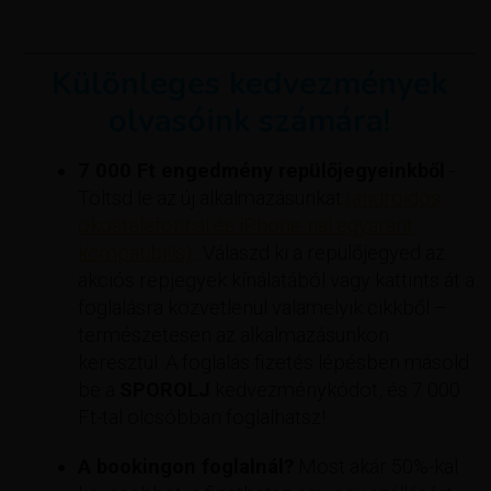
Különleges kedvezmények
olvasóink számára!
7 000 Ft engedmény repülőjegyeinkből
-
Töltsd le az új alkalmazásunkat
(androidos
okostelefonnal és iPhone-nal egyaránt
kompatibilis).
. Válaszd ki a repülőjegyed az
akciós repjegyek kínálatából vagy kattints át a
foglalásra közvetlenül valamelyik cikkből –
természetesen az alkalmazásunkon
keresztül. A foglalás fizetés lépésben másold
be a
SPOROLJ
kedvezménykódot, és 7 000
Ft-tal olcsóbban foglalhatsz!
A bookingon foglalnál?
Most akár 50%-kal