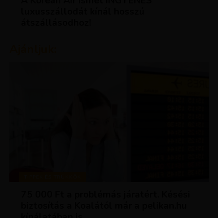
A Korean Air ismét INGYENES
luxusszállodát kínál hosszú
átszállásodhoz!
Ajánljuk:
TIPPEK ÉS TRÜKKÖK
75 000 Ft a problémás járatért. Késési
biztosítás a Koalától már a pelikan.hu
kínálatában is