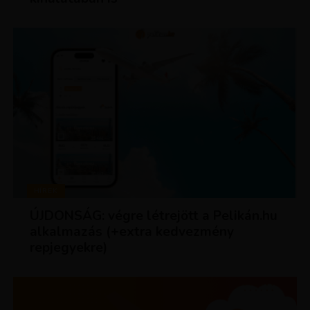
HÍREK
ÚJDONSÁG: végre létrejött a Pelikán.hu
alkalmazás (+extra kedvezmény
repjegyekre)