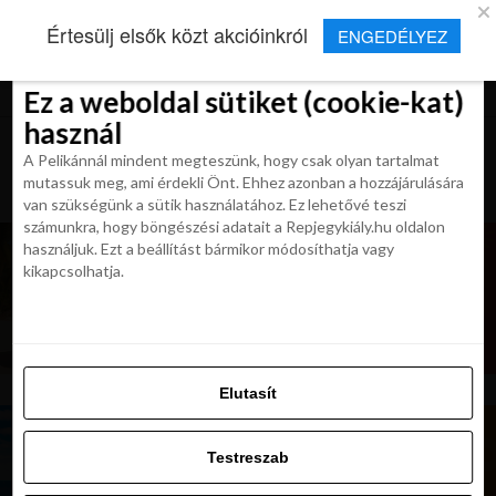
×
Új Repjegykirály alkalmazás
Értesülj elsők közt akcióinkról
ENGEDÉLYEZ
Beleegyezés
Beleegyezés
Részletek
Részletek
Sütikről
Sütikről
Telepítés
Aktuális hírek, cikkek és TOP utazási
ajánlatok egy kattintásnyira.
Ez a weboldal sütiket (cookie-kat)
Ez a weboldal sütiket (cookie-kat)
használ
használ
A Pelikánnál mindent megteszünk, hogy csak olyan tartalmat
A Pelikánnál mindent megteszünk, hogy csak olyan tartalmat
mutassuk meg, ami érdekli Önt. Ehhez azonban a hozzájárulására
mutassuk meg, ami érdekli Önt. Ehhez azonban a hozzájárulására
van szükségünk a sütik használatához. Ez lehetővé teszi
van szükségünk a sütik használatához. Ez lehetővé teszi
számunkra, hogy böngészési adatait a Repjegykiály.hu oldalon
számunkra, hogy böngészési adatait a Repjegykiály.hu oldalon
használjuk. Ezt a beállítást bármikor módosíthatja vagy
használjuk. Ezt a beállítást bármikor módosíthatja vagy
kikapcsolhatja.
kikapcsolhatja.
Elutasít
Elutasít
Testreszab
Testreszab
Engedélyezni az összeset