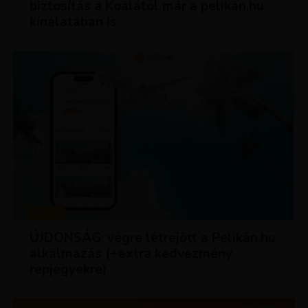
biztosítás a Koalától már a pelikan.hu
kínálatában is
HÍREK
ÚJDONSÁG: végre létrejött a Pelikán.hu
alkalmazás (+extra kedvezmény
repjegyekre)