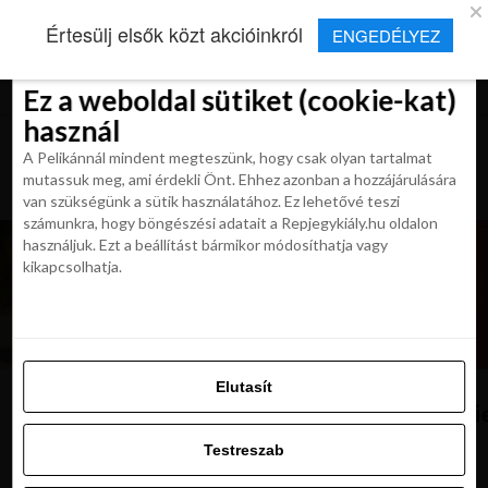
×
Új Repjegykirály alkalmazás
Értesülj elsők közt akcióinkról
ENGEDÉLYEZ
Beleegyezés
Beleegyezés
Részletek
Részletek
Sütikről
Sütikről
Telepítés
Aktuális hírek, cikkek és TOP utazási
ajánlatok egy kattintásnyira.
Ez a weboldal sütiket (cookie-kat)
Ez a weboldal sütiket (cookie-kat)
használ
használ
A Pelikánnál mindent megteszünk, hogy csak olyan tartalmat
A Pelikánnál mindent megteszünk, hogy csak olyan tartalmat
mutassuk meg, ami érdekli Önt. Ehhez azonban a hozzájárulására
mutassuk meg, ami érdekli Önt. Ehhez azonban a hozzájárulására
van szükségünk a sütik használatához. Ez lehetővé teszi
van szükségünk a sütik használatához. Ez lehetővé teszi
számunkra, hogy böngészési adatait a Repjegykiály.hu oldalon
számunkra, hogy böngészési adatait a Repjegykiály.hu oldalon
használjuk. Ezt a beállítást bármikor módosíthatja vagy
használjuk. Ezt a beállítást bármikor módosíthatja vagy
kikapcsolhatja.
kikapcsolhatja.
Elutasít
Elutasít
View,From,Above,,Stunning,Aerial,V
Testreszab
Testreszab
Engedélyezni az összeset