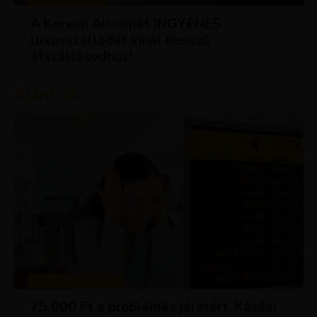
A Korean Air ismét INGYENES
luxusszállodát kínál hosszú
átszállásodhoz!
Ajánljuk:
TIPPEK ÉS TRÜKKÖK
75 000 Ft a problémás járatért. Késési