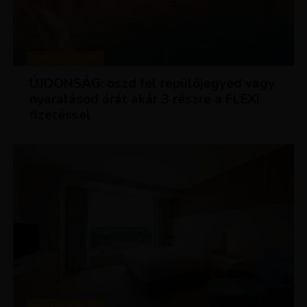
KEDVEZMÉNYEK
ÚJDONSÁG: oszd fel repülőjegyed vagy
nyaralásod árát akár 3 részre a FLEXI
fizetéssel
KEDVEZMÉNYEK