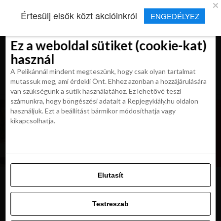
×
Új Repjegykirály alkalmazás
Értesülj elsők közt akcióinkról
ENGEDÉLYEZ
Beleegyezés
Beleegyezés
Részletek
Részletek
Sütikről
Sütikről
Telepítés
Aktuális hírek, cikkek és TOP utazási
ajánlatok egy kattintásnyira.
Ez a weboldal sütiket (cookie-kat)
Ez a weboldal sütiket (cookie-kat)
használ
használ
A Pelikánnál mindent megteszünk, hogy csak olyan tartalmat
A Pelikánnál mindent megteszünk, hogy csak olyan tartalmat
mutassuk meg, ami érdekli Önt. Ehhez azonban a hozzájárulására
mutassuk meg, ami érdekli Önt. Ehhez azonban a hozzájárulására
van szükségünk a sütik használatához. Ez lehetővé teszi
van szükségünk a sütik használatához. Ez lehetővé teszi
számunkra, hogy böngészési adatait a Repjegykiály.hu oldalon
számunkra, hogy böngészési adatait a Repjegykiály.hu oldalon
használjuk. Ezt a beállítást bármikor módosíthatja vagy
használjuk. Ezt a beállítást bármikor módosíthatja vagy
kikapcsolhatja.
kikapcsolhatja.
Elutasít
Elutasít
cala-goloritze-sardinia
Testreszab
Testreszab
Engedélyezni az összeset