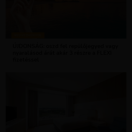
KEDVEZMÉNYEK
ÚJDONSÁG: oszd fel repülőjegyed vagy
nyaralásod árát akár 3 részre a FLEXI
fizetéssel