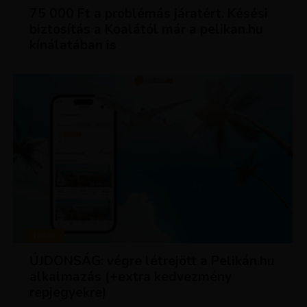
75 000 Ft a problémás járatért. Késési
biztosítás a Koalától már a pelikan.hu
kínálatában is
HÍREK
ÚJDONSÁG: végre létrejött a Pelikán.hu
alkalmazás (+extra kedvezmény
repjegyekre)