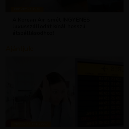
KEDVEZMÉNYEK
A Korean Air ismét INGYENES
luxusszállodát kínál hosszú
átszállásodhoz!
Ajánljuk:
TIPPEK ÉS TRÜKKÖK