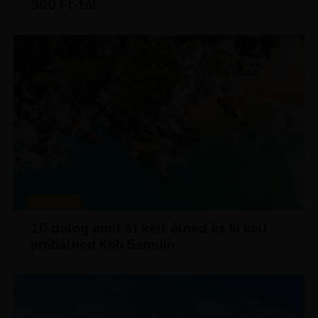
900 Ft-tól
MAGAZIN
10 dolog amit át kell élned és ki kell
próbálnod Koh Samuin