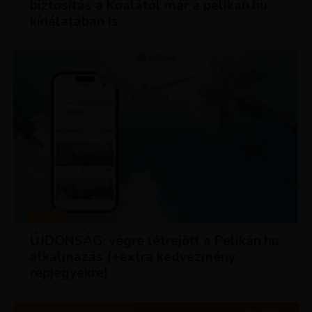
biztosítás a Koalától már a pelikan.hu
kínálatában is
HÍREK
ÚJDONSÁG: végre létrejött a Pelikán.hu
alkalmazás (+extra kedvezmény
repjegyekre)