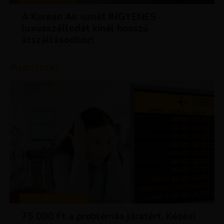
A Korean Air ismét INGYENES
luxusszállodát kínál hosszú
átszállásodhoz!
Ajánljuk:
TIPPEK ÉS TRÜKKÖK
75 000 Ft a problémás járatért. Késési