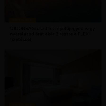
KEDVEZMÉNYEK
ÚJDONSÁG: oszd fel repülőjegyed vagy
nyaralásod árát akár 3 részre a FLEXI
fizetéssel
KEDVEZMÉNYEK