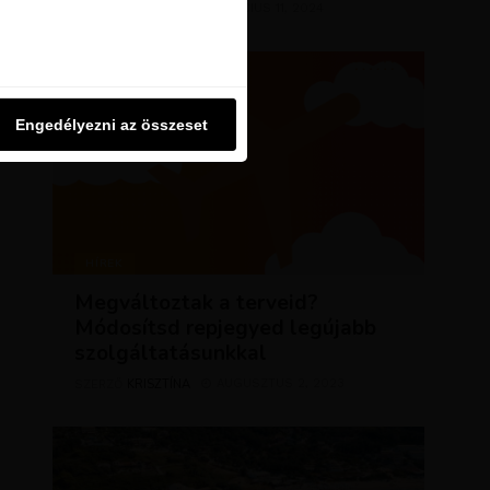
KRISZTÍNA
MÁRCIUS 11, 2024
u oldalon használjuk. Ezt a
SZERZŐ
Engedélyezni az összeset
Engedélyezni az összeset
HÍREK
Megváltoztak a terveid?
Módosítsd repjegyed legújabb
szolgáltatásunkkal
KRISZTÍNA
AUGUSZTUS 2, 2023
SZERZŐ