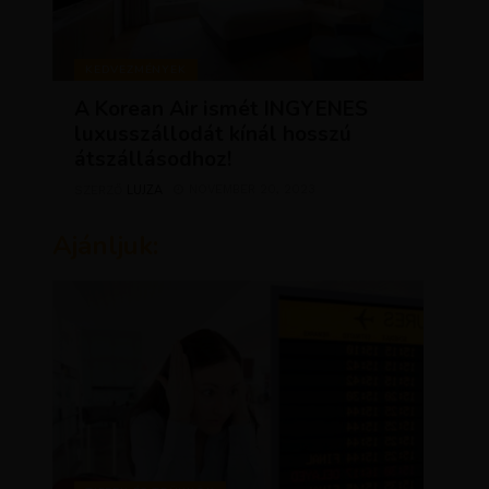
KEDVEZMÉNYEK
A Korean Air ismét INGYENES
luxusszállodát kínál hosszú
átszállásodhoz!
LUJZA
NOVEMBER 20, 2023
SZERZŐ
Ajánljuk: