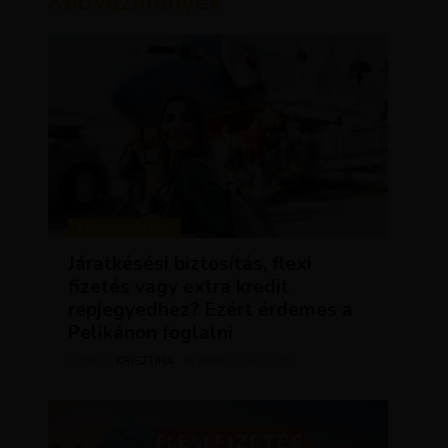
Kedvezmények
KEDVEZMÉNYEK
Járatkésési biztosítás, flexi
fizetés vagy extra kredit
repjegyedhez? Ezért érdemes a
Pelikánon foglalni
KRISZTÍNA
ÁPRILIS 16, 2025
SZERZŐ