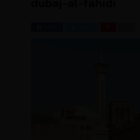
dubaj-al-fahidi
SHARE
TWEET