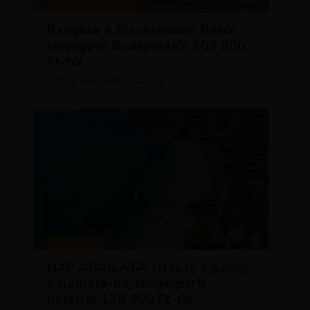
KIRÁLY REPJEGYEK
Bangkok a főszezonban! Retúr
repjegyek Budapestről 209 900
Ft-tól
KRISZTÍNA
ÁPRILIS 28, 2026
SZERZŐ
UTAZÁSOK
NAP AJÁNLATA: Utazás a görög
Kalamata-ba, tengerparti
hotellel 128 900 Ft-tól