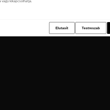
a vagy kikapcsolhatja.
z. Ez lehetővé teszi számunkra, hogy böngészési adatait a Repjegykiály.h
a vagy kikapcsolhatja.
Elutasít
Testreszab
Elutasít
Testreszab