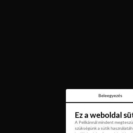
Beleegyezés
Beleegyezés
Ez a weboldal sü
Ez a weboldal sü
A Pelikánnál mindent megteszün
szükségünk a sütik használatáho
A Pelikánnál mindent megteszün