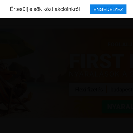
Értesülj elsők közt akcióinkról
ENGEDÉLYEZ
REPJEGYEK
MAGAZIN
UTAZÁSOK
HÍREK
RÓLUNK