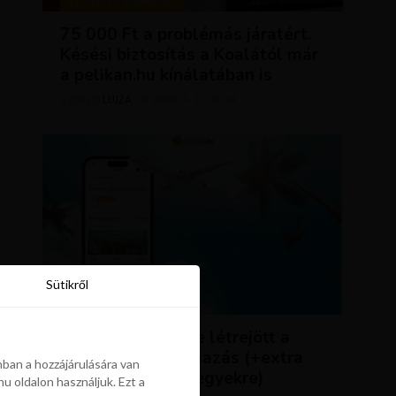
TIPPEK ÉS TRÜKKÖK
75 000 Ft a problémás járatért.
Késési biztosítás a Koalától már
a pelikan.hu kínálatában is
LUJZA
ÁPRILIS 23, 2024
SZERZŐ
Sütikről
Sütikről
HÍREK
ÚJDONSÁG: végre létrejött a
Pelikán.hu alkalmazás (+extra
ban a hozzájárulására van
kedvezmény repjegyekre)
u oldalon használjuk. Ezt a
ban a hozzájárulására van