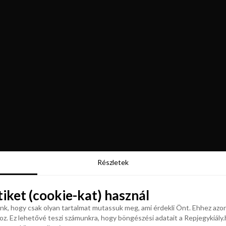
Részletek
Részletek
tiket (cookie-kat) használ
tiket (cookie-kat) használ
k, hogy csak olyan tartalmat mutassuk meg, ami érdekli Önt. Ehhez azon
z. Ez lehetővé teszi számunkra, hogy böngészési adatait a Repjegykiály.h
k, hogy csak olyan tartalmat mutassuk meg, ami érdekli Önt. Ehhez azon