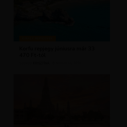
KIRÁLY REPJEGYEK
Korfu repjegy júniusra már 33
470 Ft-tól
KRISZTÍNA
MÁJUS 13, 2026
SZERZŐ