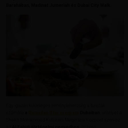
Barahában, Madinat Jumeriah és Dubai City Walk.
Egy igazán különleges élménylehetőség a turisták
számára
a
Ramadan Iftar program
Dubaiban
, amelyet a
Sheikh Mohammed Kulturális Megértési Központ szervez
az
Al Fahidi történelmi negyedben
. Itt helyi