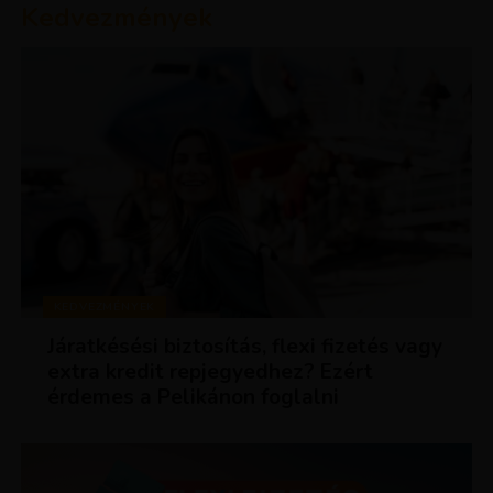
Kedvezmények
KEDVEZMÉNYEK
Járatkésési biztosítás, flexi fizetés vagy
extra kredit repjegyedhez? Ezért
érdemes a Pelikánon foglalni