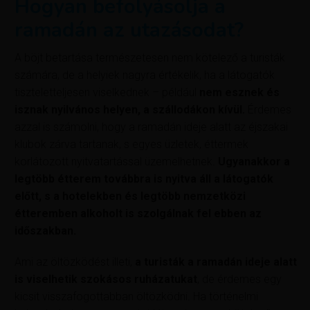
Hogyan befolyásolja a
ramadán az utazásodat?
A böjt betartása természetesen nem kötelező a turisták
számára, de a helyiek nagyra értékelik, ha a látogatók
tiszteletteljesen viselkednek – például
nem esznek és
isznak nyilvános helyen, a szállodákon kívül.
Érdemes
azzal is számolni, hogy a ramadán ideje alatt az éjszakai
klubok zárva tartanak, s egyes üzletek, éttermek
korlátozott nyitvatartással üzemelhetnek.
Ugyanakkor a
legtöbb étterem továbbra is nyitva áll a látogatók
előtt, s a hotelekben és legtöbb nemzetközi
étteremben alkoholt is szolgálnak fel ebben az
időszakban.
Ami az öltözködést illeti,
a turisták a ramadán ideje alatt
is viselhetik szokásos ruházatukat
, de érdemes egy
kicsit visszafogottabban öltözködni. Ha történelmi