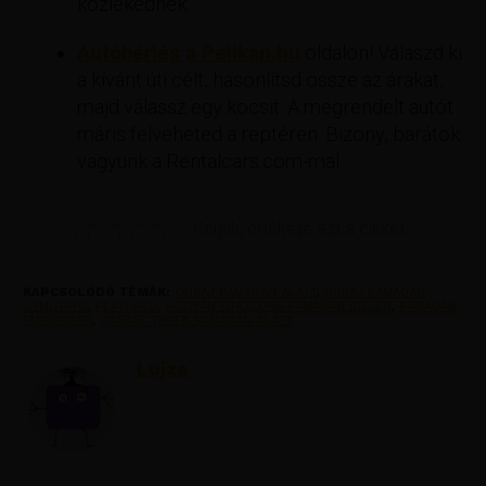
közlekednek.
Autóbérlés a Pelikan.hu
oldalon! Válaszd ki
a kívánt úti célt, hasonlítsd össze az árakat,
majd válassz egy kocsit. A megrendelt autót
máris felveheted a reptéren. Bizony, barátok
vagyunk a Rentalcars.com-mal.
Kérjük, értékelje ezt a cikket.
KAPCSOLÓDÓ TÉMÁK:
DUBAJ RAMADAN ALATT
,
DUBAJ RAMADAN
UTMUTATO
,
FEATURED
,
HOGYAN UTAZZUNK RAMADAN IDEJEN
,
RAMADAN
EMIRSEGEK
,
UTAZAS TIPPEK RAMADAN ALATT
Lujza