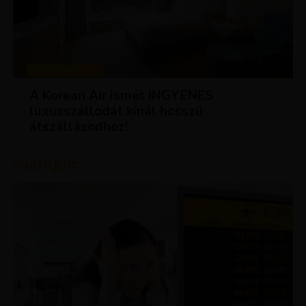
KEDVEZMÉNYEK
A Korean Air ismét INGYENES
luxusszállodát kínál hosszú
átszállásodhoz!
Ajánljuk: