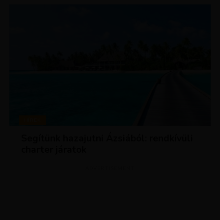
HÍREK
Segítünk hazajutni Ázsiából: rendkívüli
charter járatok
ADVERTISEMENT