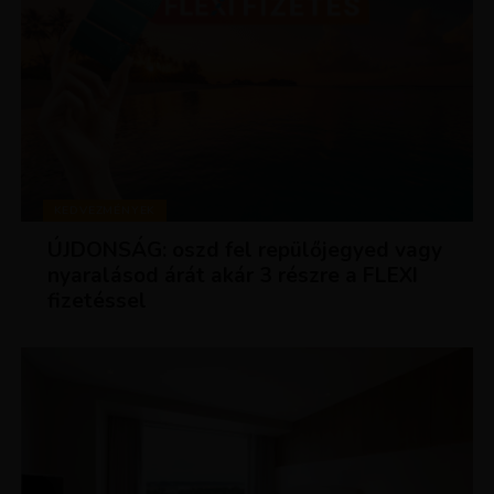
KEDVEZMÉNYEK
ÚJDONSÁG: oszd fel repülőjegyed vagy
nyaralásod árát akár 3 részre a FLEXI
fizetéssel