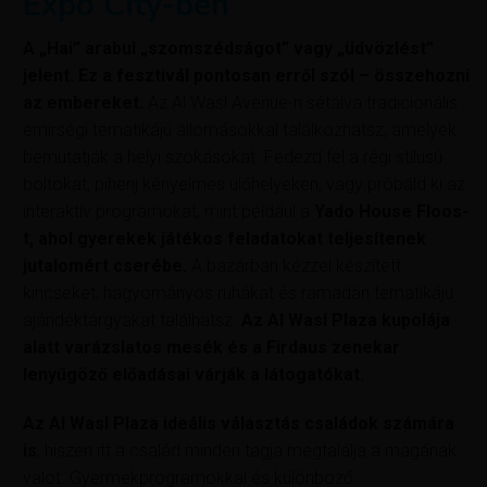
Expo City-ben
A „Hai” arabul „szomszédságot” vagy „üdvözlést”
jelent.
Ez a fesztivál pontosan erről szól – összehozni
az embereket.
Az Al Wasl Avenue-n sétálva tradicionális
emírségi tematikájú állomásokkal találkozhatsz, amelyek
bemutatják a helyi szokásokat. Fedezd fel a régi stílusú
boltokat, pihenj kényelmes ülőhelyeken, vagy próbáld ki az
interaktív programokat, mint például a
Yado House Floos-
t, ahol gyerekek játékos feladatokat teljesítenek
jutalomért cserébe.
A bazárban kézzel készített
kincseket, hagyományos ruhákat és ramadán tematikájú
ajándéktárgyakat találhatsz.
Az Al Wasl Plaza kupolája
alatt varázslatos mesék és a Firdaus zenekar
lenyűgöző előadásai várják a látogatókat.
Az Al Wasl Plaza ideális választás családok számára
is
, hiszen itt a család minden tagja megtalálja a magának
valót. Gyermekprogramokkal és különböző