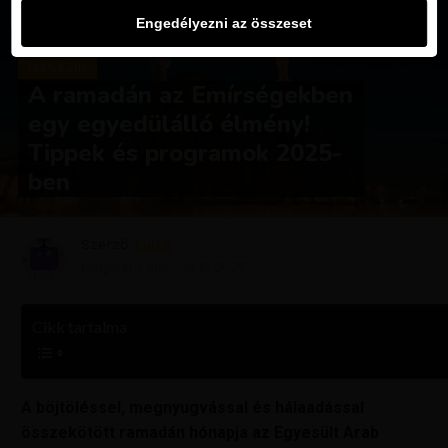
Engedélyezni az összeset
MAGAZIN
A ramadán az Emírségekben
egy egyedülálló élmény!
Tippek és programok 2025-
ben
Szerző
Lujza
Megjelent
március 5, 2025
Cikk tartalma
A böjtöléssel, megnyugvással és hálaadással
összekötött ramadán hónapja az Egyesült Arab