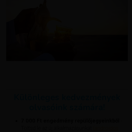
Különleges kedvezmények
olvasóink számára!
7 000 Ft engedmény repülőjegyeinkből
-
Töltsd le az új alkalmazásunkat
(androidos