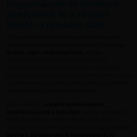
Hagyományok és élmények,
amelyeknek te is részese
lehetsz a ramadán alatt
Az Egyesült Arab Emírségekben a ramadán ideje alatt
számos különleges hagyománynak lehetsz szemtanúja.
Az iftar, vagyis a böjt megtörése,
az egyik
legfontosabb pillanat a helyiek számára, amely
naplemente után következik be. Ekkor a családok és
barátok összegyűlnek, hogy közösen étkezzenek. A böjtöt
hagyományosan egy korty vízzel és datolyával szakítják
meg, majd ezt egy kiadós vacsora követi.
Naplementekor, a
maghrib imaidő
kezdetén,
ágyúlövéssel jelzik a böjt végét
– ez egy régi szokás,
amely Dubajban az 1960-as évek óta hagyomány. A
városban öt helyszínen figyelheted meg az ágyúlövéseket:
Burj Park, Eid imatermek Al Mankhoolban és Al