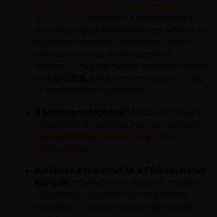
okostelefonnal és iPhone-nal egyaránt
kompatibilis).
. Válaszd ki a repülőjegyed az
akciós repjegyek kínálatából vagy kattints át a
foglalásra közvetlenül valamelyik cikkből –
természetesen az alkalmazásunkon
keresztül. A foglalás fizetés lépésben másold
be a
SPOROLJ
kedvezménykódot, és 7 000
Ft-tal olcsóbban foglalhatsz!
A bookingon foglalnál?
Most akár 50%-kal
kevesebbet is fizethetsz egy-egy szállásért
Csak kattints és keress rá az adott
célállomásra.
Autóbusz a reptérre? Mi a Flixbus járatait
ajánljuk!
ingyenes Wi-Fi, légkondi, megálló
közvetlenül a repülőtéri terminál mellett.
Budapest – Bécs
útvonalon napi hatszor