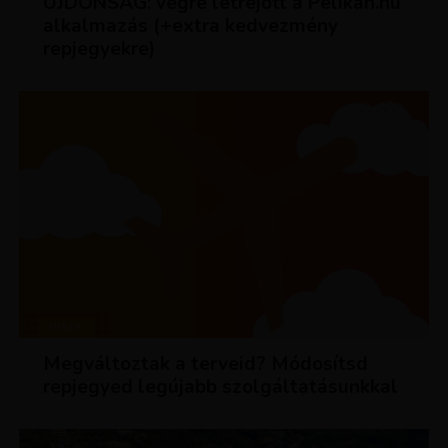
ÚJDONSÁG: végre létrejött a Pelikán.hu
alkalmazás (+extra kedvezmény
repjegyekre)
HÍREK
Megváltoztak a terveid? Módosítsd
repjegyed legújabb szolgáltatásunkkal