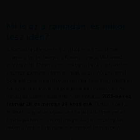
Mi is az a ramadán, és mikor
lesz idén?
A Ramadán világszerte a böjt hónapja a muszlimok
számára, így tisztelegve a Korán és maga Mohamed
próféta előtt. Ebben az időszakban a hívők napfelkeltétől
egészen alkonyatig tartózkodnak az evéstől és ivástól.
Böjtjüket csak a nap lenyugvása után törik meg, általában
pár szem datolyával. Időpontja minden évben változik –
mindig az iszlám naptár kilencedik hónapja.
2025-ben ez
február 28. és március 29. közé esik.
Biztos téged is
érdekel, hogyan befolyásolja ez a turisták élményét az
Emírségekben, s mi most megpróbáljuk összefoglalni
neked a fontos tudnivalókat, előnyöket, hátrányokat.