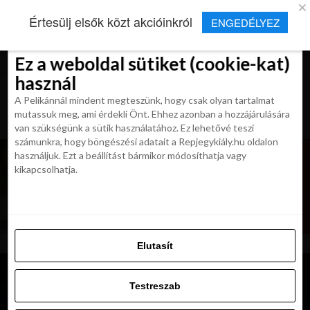
×
Új Repjegykirály alkalmazás
Értesülj elsők közt akcióinkról
ENGEDÉLYEZ
Beleegyezés
Beleegyezés
Részletek
Részletek
Sütikről
Sütikről
Telepítés
Aktuális hírek, cikkek és TOP utazási
ajánlatok egy kattintásnyira.
Ez a weboldal sütiket (cookie-kat)
Ez a weboldal sütiket (cookie-kat)
használ
használ
A Pelikánnál mindent megteszünk, hogy csak olyan tartalmat
A Pelikánnál mindent megteszünk, hogy csak olyan tartalmat
mutassuk meg, ami érdekli Önt. Ehhez azonban a hozzájárulására
mutassuk meg, ami érdekli Önt. Ehhez azonban a hozzájárulására
van szükségünk a sütik használatához. Ez lehetővé teszi
van szükségünk a sütik használatához. Ez lehetővé teszi
számunkra, hogy böngészési adatait a Repjegykiály.hu oldalon
számunkra, hogy böngészési adatait a Repjegykiály.hu oldalon
használjuk. Ezt a beállítást bármikor módosíthatja vagy
használjuk. Ezt a beállítást bármikor módosíthatja vagy
kikapcsolhatja.
kikapcsolhatja.
Elutasít
Elutasít
Testreszab
Testreszab
Engedélyezni az összeset