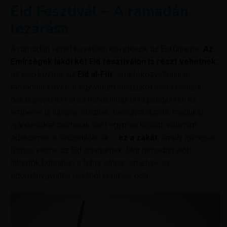
Eid Fesztivál – A ramadán
lezárása
A ramadán végét követően következik az Eid ünnepe.
Az
Emírségek lakói két Eid fesztiválon is részt vehetnek:
az első közülük az
Eid al-Fitr
, amely közvetlenül a
ramadánt követi, s egy vidám időszakot jelent családi
összejövetelekkel és mindennapi ünnepségekkel. Az
emberek új ruhába öltöznek, hennával díszítik magukat,
ajándékokat osztanak szét egymás között, valamint
adakoznak a rászorulóknak –
ez a zakát
, amely igencsak
fontos eleme az Eid ünnepének. Már ramadán előtt
láthatók Dubajban a fehér sátrak, amelyek az
adománygyűjtés céljából kerülnek oda.