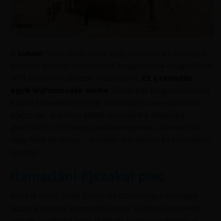
A
suhoor
(más néven sahūr vagy suhur) az a kora hajnali
étkezés, amelyet a muszlimok fogyasztanak el napfelkelte
előtt, mielőtt megkezdik a napi böjtöt.
Ez a ramadán
egyik legfontosabb eleme
, hiszen egy kiegyensúlyozott,
kiadós korai étkezés segít fenntartani az energiaszintet
egész nap. A suhoor általában rengeteg zöldséget,
gyümölcsöt, rizst vagy péksüteményeket, valamint húst
vagy halat tartalmaz – mindazt, ami tápláló és energiában
gazdag.
Ramadáni éjszakai piac
A Dubai World Trade Centre ad otthont egy különleges
éjszakai piacnak a ramadán idején. Számos kereskedő
érkezik a régióból, hogy itt kínálja kézműves termékeit,