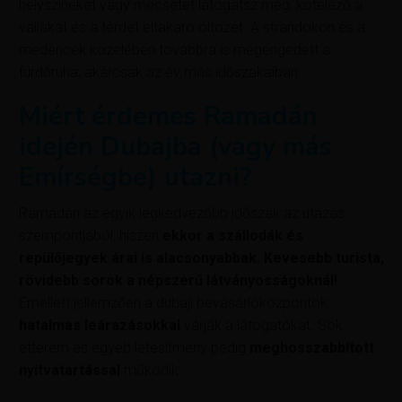
helyszíneket vagy mecsetet látogatsz meg, kötelező a
vállakat és a térdet eltakaró öltözet. A strandokon és a
medencék közelében továbbra is megengedett a
fürdőruha, akárcsak az év más időszakaiban.
Miért érdemes Ramadán
idején Dubajba (vagy más
Emírségbe) utazni?
Ramadán az egyik legkedvezőbb időszak az utazás
szempontjából, hiszen
ekkor a szállodák és
repülőjegyek árai is alacsonyabbak.
Kevesebb turista,
rövidebb sorok a népszerű látványosságoknál!
Emellett jellemzően a dubaji bevásárlóközpontok
hatalmas leárazásokkal
várják a látogatókat. Sok
étterem és egyéb létesítmény pedig
meghosszabbított
nyitvatartással
működik.