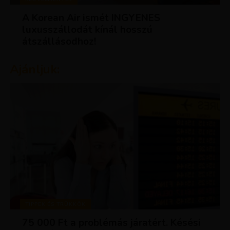
A Korean Air ismét INGYENES
luxusszállodát kínál hosszú
átszállásodhoz!
Ajánljuk:
TIPPEK ÉS TRÜKKÖK
75 000 Ft a problémás járatért. Késési