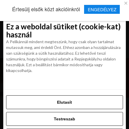
×
Új Repjegykirály alkalmazás
Értesülj elsők közt akcióinkról
ENGEDÉLYEZ
Beleegyezés
Beleegyezés
Részletek
Részletek
Sütikről
Sütikről
Telepítés
Aktuális hírek, cikkek és TOP utazási
ajánlatok egy kattintásnyira.
Ez a weboldal sütiket (cookie-kat)
Ez a weboldal sütiket (cookie-kat)
használ
használ
A Pelikánnál mindent megteszünk, hogy csak olyan tartalmat
A Pelikánnál mindent megteszünk, hogy csak olyan tartalmat
mutassuk meg, ami érdekli Önt. Ehhez azonban a hozzájárulására
mutassuk meg, ami érdekli Önt. Ehhez azonban a hozzájárulására
van szükségünk a sütik használatához. Ez lehetővé teszi
van szükségünk a sütik használatához. Ez lehetővé teszi
számunkra, hogy böngészési adatait a Repjegykiály.hu oldalon
számunkra, hogy böngészési adatait a Repjegykiály.hu oldalon
használjuk. Ezt a beállítást bármikor módosíthatja vagy
használjuk. Ezt a beállítást bármikor módosíthatja vagy
kikapcsolhatja.
kikapcsolhatja.
Elutasít
Elutasít
manchester
Testreszab
Testreszab
Engedélyezni az összeset