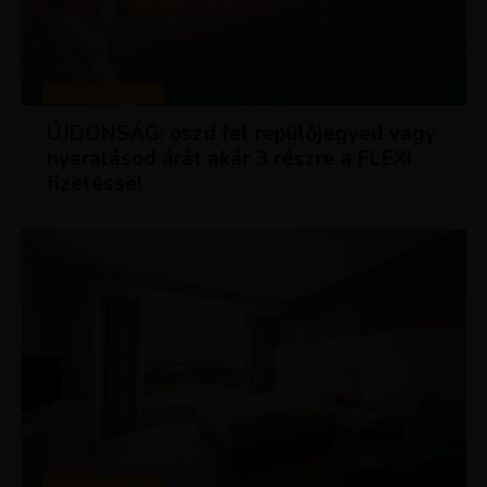
KEDVEZMÉNYEK
ÚJDONSÁG: oszd fel repülőjegyed vagy
nyaralásod árát akár 3 részre a FLEXI
fizetéssel
KEDVEZMÉNYEK