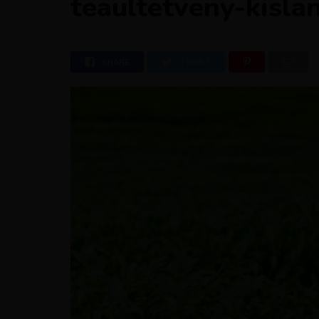
teaultetveny-kisla
SHARE
TWEET