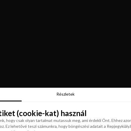
Részletek
Részletek
tiket (cookie-kat) használ
tiket (cookie-kat) használ
k, hogy csak olyan tartalmat mutassuk meg, ami érdekli Önt. Ehhez azon
z. Ez lehetővé teszi számunkra, hogy böngészési adatait a Repjegykiály.h
k, hogy csak olyan tartalmat mutassuk meg, ami érdekli Önt. Ehhez azon