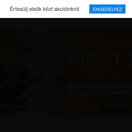
Értesülj elsők közt akcióinkról
ENGEDÉLYEZ
REPJEGYEK
MAGAZIN
UTAZÁSOK
HÍREK
RÓLUNK