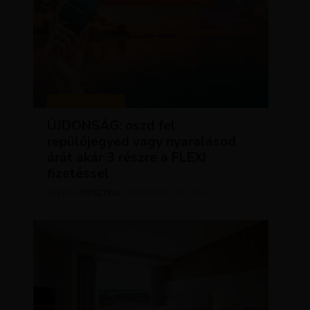
KEDVEZMÉNYEK
ÚJDONSÁG: oszd fel
repülőjegyed vagy nyaralásod
árát akár 3 részre a FLEXI
fizetéssel
KRISZTÍNA
MÁRCIUS 31, 2025
SZERZŐ