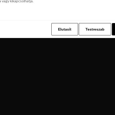
a vagy kikapcsolhatja.
z. Ez lehetővé teszi számunkra, hogy böngészési adatait a Repjegykiály.h
a vagy kikapcsolhatja.
Elutasít
Testreszab
Elutasít
Testreszab