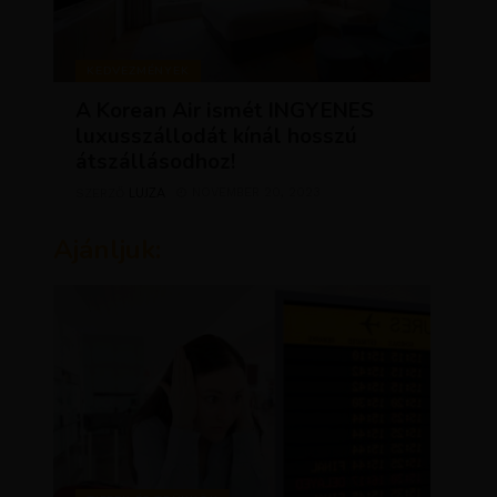
KEDVEZMÉNYEK
A Korean Air ismét INGYENES
luxusszállodát kínál hosszú
átszállásodhoz!
LUJZA
NOVEMBER 20, 2023
SZERZŐ
Ajánljuk: