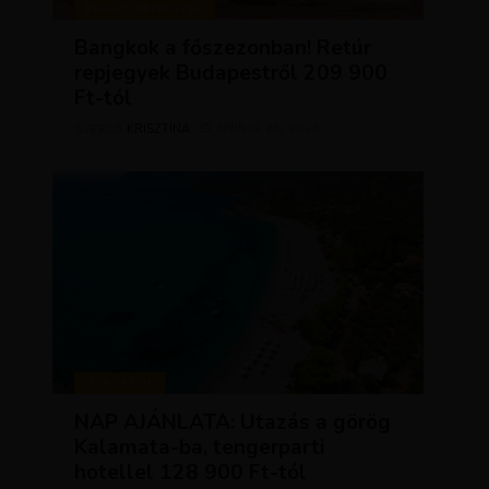
KIRÁLY REPJEGYEK
Bangkok a főszezonban! Retúr
repjegyek Budapestről 209 900
Ft-tól
KRISZTÍNA
ÁPRILIS 28, 2026
SZERZŐ
UTAZÁSOK
NAP AJÁNLATA: Utazás a görög
Kalamata-ba, tengerparti
hotellel 128 900 Ft-tól