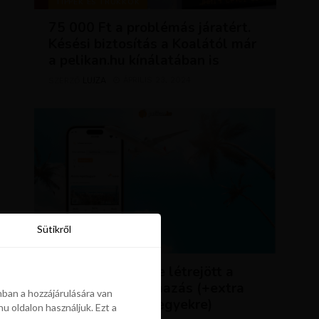
TIPPEK ÉS TRÜKKÖK
75 000 Ft a problémás járatért.
Késési biztosítás a Koalától már
a pelikan.hu kínálatában is
LUJZA
ÁPRILIS 23, 2024
SZERZŐ
Sütikről
Sütikről
HÍREK
ÚJDONSÁG: végre létrejött a
Pelikán.hu alkalmazás (+extra
ban a hozzájárulására van
kedvezmény repjegyekre)
u oldalon használjuk. Ezt a
ban a hozzájárulására van