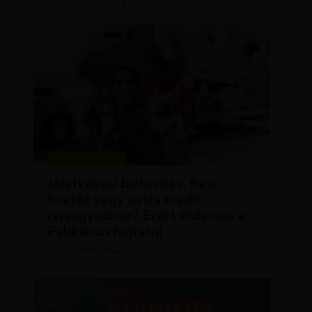
Kedvezmények
KEDVEZMÉNYEK
Járatkésési biztosítás, flexi
fizetés vagy extra kredit
repjegyedhez? Ezért érdemes a
Pelikánon foglalni
KRISZTÍNA
ÁPRILIS 16, 2025
SZERZŐ