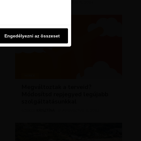
KRISZTÍNA
MÁRCIUS 11, 2024
u oldalon használjuk. Ezt a
SZERZŐ
Engedélyezni az összeset
Engedélyezni az összeset
HÍREK
Megváltoztak a terveid?
Módosítsd repjegyed legújabb
szolgáltatásunkkal
KRISZTÍNA
AUGUSZTUS 2, 2023
SZERZŐ