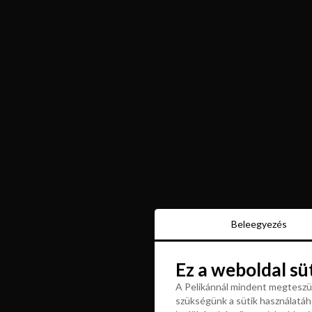
Beleegyezés
Beleegyezés
Ez a weboldal sü
Ez a weboldal sü
A Pelikánnál mindent megteszün
szükségünk a sütik használatáho
A Pelikánnál mindent megteszün