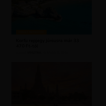
KIRÁLY REPJEGYEK
Korfu repjegy júniusra már 33
470 Ft-tól
KRISZTÍNA
MÁJUS 13, 2026
SZERZŐ