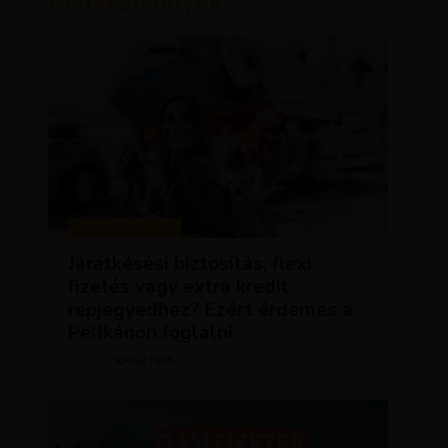
Kedvezmények
KEDVEZMÉNYEK
Járatkésési biztosítás, flexi
fizetés vagy extra kredit
repjegyedhez? Ezért érdemes a
Pelikánon foglalni
KRISZTÍNA
ÁPRILIS 16, 2025
SZERZŐ