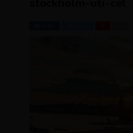
stockholm-uti-cel
SHARE
TWEET