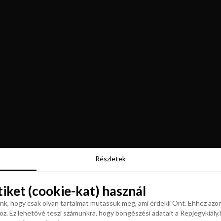
Részletek
Részletek
tiket (cookie-kat) használ
tiket (cookie-kat) használ
k, hogy csak olyan tartalmat mutassuk meg, ami érdekli Önt. Ehhez azon
z. Ez lehetővé teszi számunkra, hogy böngészési adatait a Repjegykiály.h
k, hogy csak olyan tartalmat mutassuk meg, ami érdekli Önt. Ehhez azon