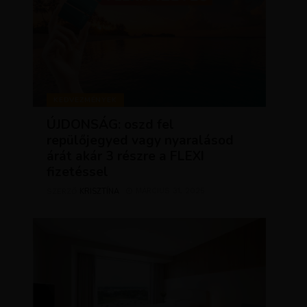
KEDVEZMÉNYEK
ÚJDONSÁG: oszd fel
repülőjegyed vagy nyaralásod
árát akár 3 részre a FLEXI
fizetéssel
KRISZTÍNA
MÁRCIUS 31, 2025
SZERZŐ