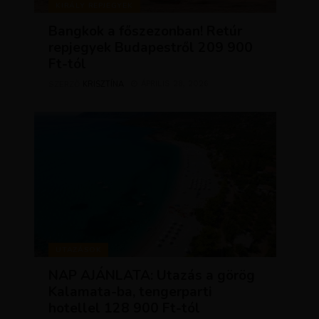
KIRÁLY REPJEGYEK
Bangkok a főszezonban! Retúr
repjegyek Budapestről 209 900
Ft-tól
KRISZTÍNA
ÁPRILIS 28, 2026
SZERZŐ
UTAZÁSOK
NAP AJÁNLATA: Utazás a görög
Kalamata-ba, tengerparti
hotellel 128 900 Ft-tól