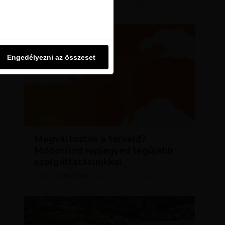
KRISZTÍNA
MÁRCIUS 11, 2024
u oldalon használjuk. Ezt a
SZERZŐ
Engedélyezni az összeset
Engedélyezni az összeset
HÍREK
Megváltoztak a terveid?
Módosítsd repjegyed legújabb
szolgáltatásunkkal
KRISZTÍNA
AUGUSZTUS 2, 2023
SZERZŐ