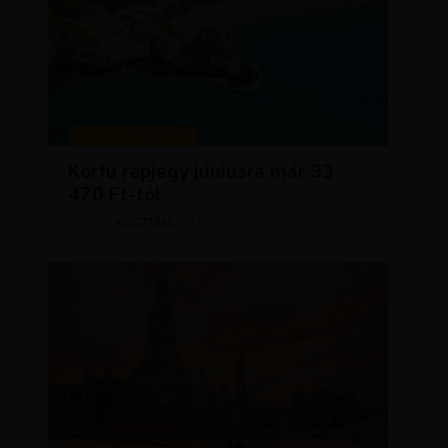
KIRÁLY REPJEGYEK
Korfu repjegy júniusra már 33
470 Ft-tól
KRISZTÍNA
MÁJUS 13, 2026
SZERZŐ