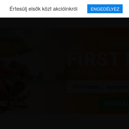
Értesülj elsők közt akcióinkról
ENGEDÉLYEZ
REPJEGYEK
MAGAZIN
UTAZÁSOK
HÍREK
RÓLUNK