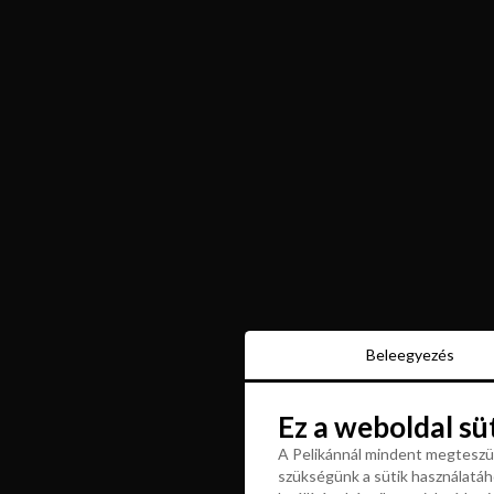
Beleegyezés
Beleegyezés
Ez a weboldal sü
Ez a weboldal sü
A Pelikánnál mindent megteszün
szükségünk a sütik használatáho
A Pelikánnál mindent megteszün