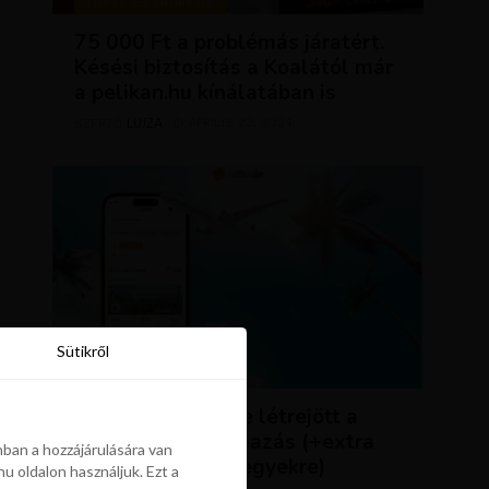
TIPPEK ÉS TRÜKKÖK
75 000 Ft a problémás járatért.
Késési biztosítás a Koalától már
a pelikan.hu kínálatában is
LUJZA
ÁPRILIS 23, 2024
SZERZŐ
Sütikről
Sütikről
HÍREK
ÚJDONSÁG: végre létrejött a
Pelikán.hu alkalmazás (+extra
ban a hozzájárulására van
kedvezmény repjegyekre)
u oldalon használjuk. Ezt a
ban a hozzájárulására van