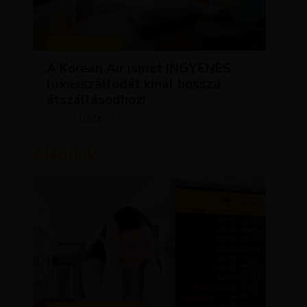
KEDVEZMÉNYEK
A Korean Air ismét INGYENES
luxusszállodát kínál hosszú
átszállásodhoz!
LUJZA
NOVEMBER 20, 2023
SZERZŐ
Ajánljuk: