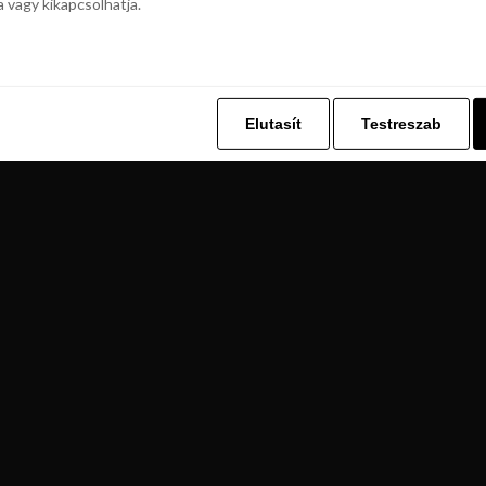
a vagy kikapcsolhatja.
z. Ez lehetővé teszi számunkra, hogy böngészési adatait a Repjegykiály.h
a vagy kikapcsolhatja.
Elutasít
Testreszab
Elutasít
Testreszab