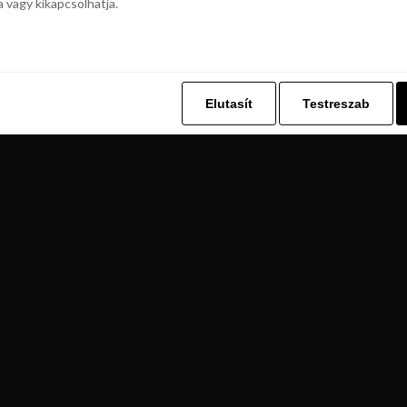
a vagy kikapcsolhatja.
z. Ez lehetővé teszi számunkra, hogy böngészési adatait a Repjegykiály.h
a vagy kikapcsolhatja.
Elutasít
Testreszab
Elutasít
Testreszab