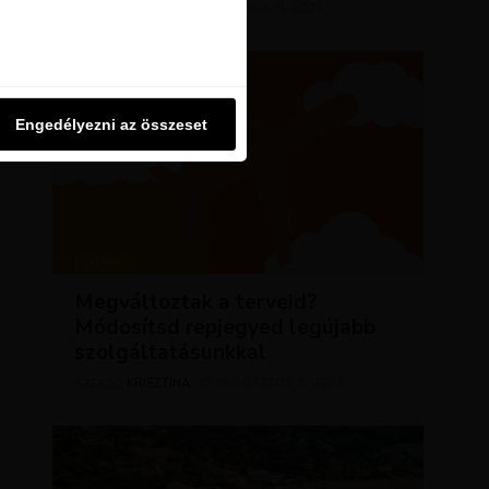
KRISZTÍNA
MÁRCIUS 11, 2024
u oldalon használjuk. Ezt a
SZERZŐ
Engedélyezni az összeset
Engedélyezni az összeset
HÍREK
Megváltoztak a terveid?
Módosítsd repjegyed legújabb
szolgáltatásunkkal
KRISZTÍNA
AUGUSZTUS 2, 2023
SZERZŐ