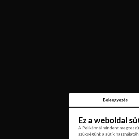
Beleegyezés
Beleegyezés
Ez a weboldal sü
Ez a weboldal sü
A Pelikánnál mindent megteszün
szükségünk a sütik használatáho
A Pelikánnál mindent megteszün