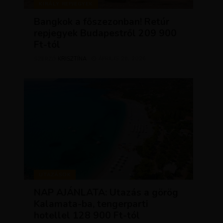
KIRÁLY REPJEGYEK
Bangkok a főszezonban! Retúr
repjegyek Budapestről 209 900
Ft-tól
KRISZTÍNA
ÁPRILIS 28, 2026
SZERZŐ
UTAZÁSOK
NAP AJÁNLATA: Utazás a görög
Kalamata-ba, tengerparti
hotellel 128 900 Ft-tól