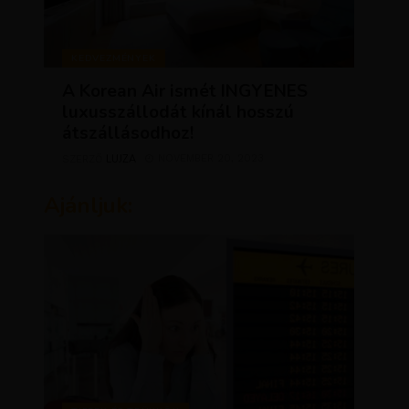
KEDVEZMÉNYEK
A Korean Air ismét INGYENES
luxusszállodát kínál hosszú
átszállásodhoz!
LUJZA
NOVEMBER 20, 2023
SZERZŐ
Ajánljuk: