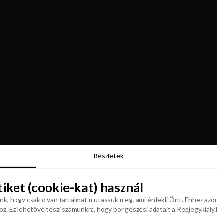
Részletek
Részletek
tiket (cookie-kat) használ
tiket (cookie-kat) használ
k, hogy csak olyan tartalmat mutassuk meg, ami érdekli Önt. Ehhez azon
z. Ez lehetővé teszi számunkra, hogy böngészési adatait a Repjegykiály.h
k, hogy csak olyan tartalmat mutassuk meg, ami érdekli Önt. Ehhez azon