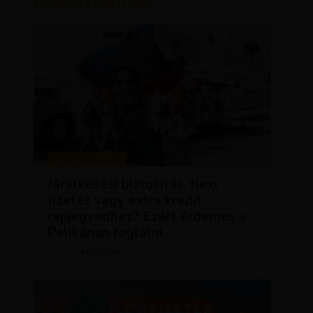
Kedvezmények
KEDVEZMÉNYEK
Járatkésési biztosítás, flexi
fizetés vagy extra kredit
repjegyedhez? Ezért érdemes a
Pelikánon foglalni
KRISZTÍNA
ÁPRILIS 16, 2025
SZERZŐ