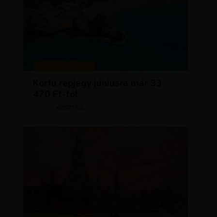
KIRÁLY REPJEGYEK
Korfu repjegy júniusra már 33
470 Ft-tól
KRISZTÍNA
MÁJUS 13, 2026
SZERZŐ