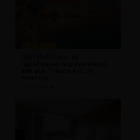
KEDVEZMÉNYEK
ÚJDONSÁG: oszd fel
repülőjegyed vagy nyaralásod
árát akár 3 részre a FLEXI
fizetéssel
KRISZTÍNA
MÁRCIUS 31, 2025
SZERZŐ