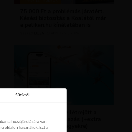
TIPPEK ÉS TRÜKKÖK
75 000 Ft a problémás járatért.
Késési biztosítás a Koalától már
a pelikan.hu kínálatában is
LUJZA
ÁPRILIS 23, 2024
SZERZŐ
Sütikről
Sütikről
HÍREK
ÚJDONSÁG: végre létrejött a
Pelikán.hu alkalmazás (+extra
ban a hozzájárulására van
kedvezmény repjegyekre)
u oldalon használjuk. Ezt a
ban a hozzájárulására van