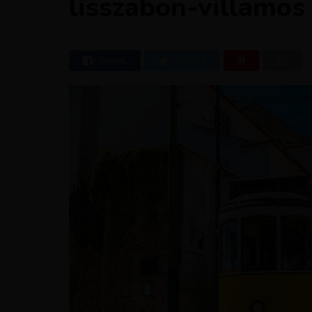
lisszabon-villamos
SHARE
TWEET