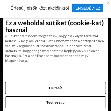
×
Új Repjegykirály alkalmazás
Értesülj elsők közt akcióinkról
ENGEDÉLYEZ
Beleegyezés
Beleegyezés
Részletek
Részletek
Sütikről
Sütikről
Telepítés
Aktuális hírek, cikkek és TOP utazási
ajánlatok egy kattintásnyira.
Ez a weboldal sütiket (cookie-kat)
Ez a weboldal sütiket (cookie-kat)
használ
használ
A Pelikánnál mindent megteszünk, hogy csak olyan tartalmat
A Pelikánnál mindent megteszünk, hogy csak olyan tartalmat
mutassuk meg, ami érdekli Önt. Ehhez azonban a hozzájárulására
mutassuk meg, ami érdekli Önt. Ehhez azonban a hozzájárulására
van szükségünk a sütik használatához. Ez lehetővé teszi
van szükségünk a sütik használatához. Ez lehetővé teszi
számunkra, hogy böngészési adatait a Repjegykiály.hu oldalon
számunkra, hogy böngészési adatait a Repjegykiály.hu oldalon
használjuk. Ezt a beállítást bármikor módosíthatja vagy
használjuk. Ezt a beállítást bármikor módosíthatja vagy
kikapcsolhatja.
kikapcsolhatja.
Elutasít
Elutasít
Nurnberg
Testreszab
Testreszab
Engedélyezni az összeset