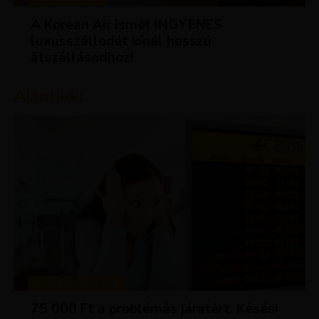
A Korean Air ismét INGYENES
luxusszállodát kínál hosszú
átszállásodhoz!
Ajánljuk:
TIPPEK ÉS TRÜKKÖK
75 000 Ft a problémás járatért. Késési