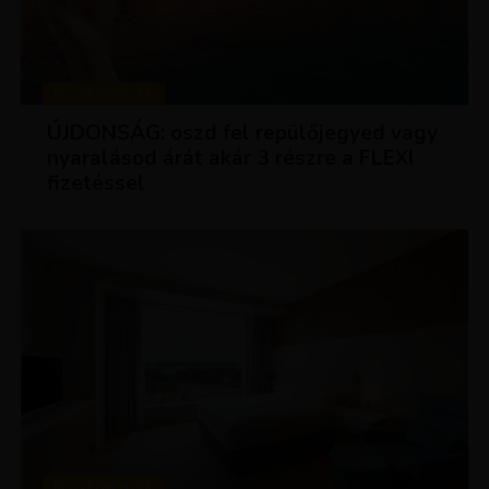
KEDVEZMÉNYEK
ÚJDONSÁG: oszd fel repülőjegyed vagy
nyaralásod árát akár 3 részre a FLEXI
fizetéssel
KEDVEZMÉNYEK