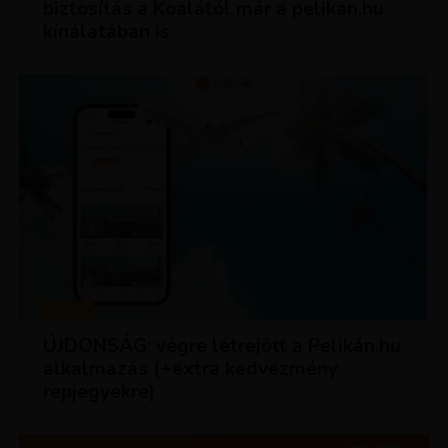
biztosítás a Koalától már a pelikan.hu
kínálatában is
HÍREK
ÚJDONSÁG: végre létrejött a Pelikán.hu
alkalmazás (+extra kedvezmény
repjegyekre)