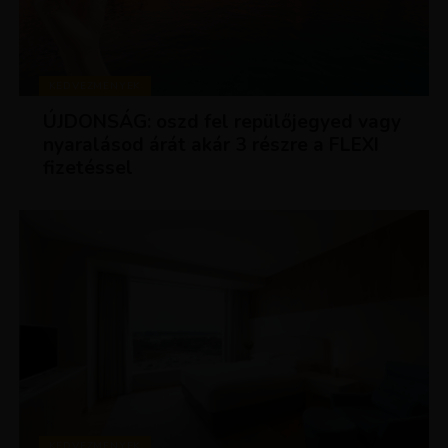
KEDVEZMÉNYEK
ÚJDONSÁG: oszd fel repülőjegyed vagy
nyaralásod árát akár 3 részre a FLEXI
fizetéssel
KEDVEZMÉNYEK