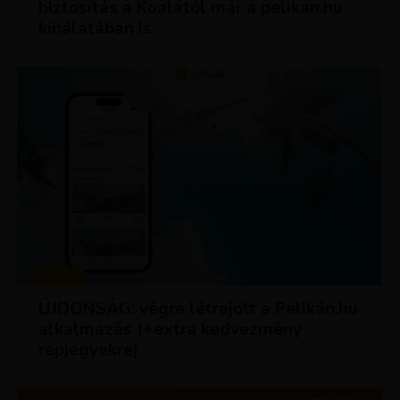
biztosítás a Koalától már a pelikan.hu
kínálatában is
HÍREK
ÚJDONSÁG: végre létrejött a Pelikán.hu
alkalmazás (+extra kedvezmény
repjegyekre)