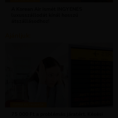
A Korean Air ismét INGYENES
luxusszállodát kínál hosszú
átszállásodhoz!
Ajánljuk:
TIPPEK ÉS TRÜKKÖK
75 000 Ft a problémás járatért. Késési