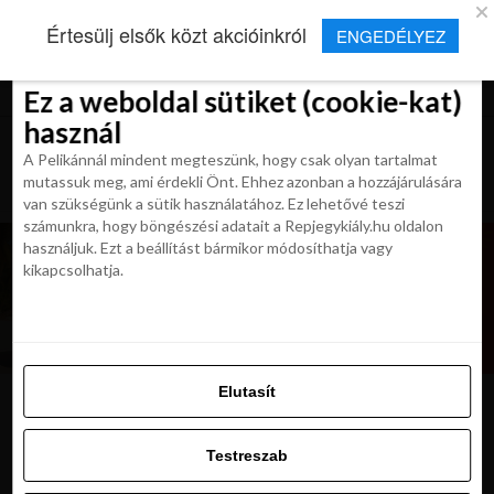
×
Új Repjegykirály alkalmazás
Értesülj elsők közt akcióinkról
ENGEDÉLYEZ
Beleegyezés
Beleegyezés
Részletek
Részletek
Sütikről
Sütikről
Telepítés
Aktuális hírek, cikkek és TOP utazási
ajánlatok egy kattintásnyira.
Ez a weboldal sütiket (cookie-kat)
Ez a weboldal sütiket (cookie-kat)
használ
használ
A Pelikánnál mindent megteszünk, hogy csak olyan tartalmat
A Pelikánnál mindent megteszünk, hogy csak olyan tartalmat
mutassuk meg, ami érdekli Önt. Ehhez azonban a hozzájárulására
mutassuk meg, ami érdekli Önt. Ehhez azonban a hozzájárulására
van szükségünk a sütik használatához. Ez lehetővé teszi
van szükségünk a sütik használatához. Ez lehetővé teszi
számunkra, hogy böngészési adatait a Repjegykiály.hu oldalon
számunkra, hogy böngészési adatait a Repjegykiály.hu oldalon
használjuk. Ezt a beállítást bármikor módosíthatja vagy
használjuk. Ezt a beállítást bármikor módosíthatja vagy
kikapcsolhatja.
kikapcsolhatja.
Elutasít
Elutasít
jeruzalem
Testreszab
Testreszab
Engedélyezni az összeset