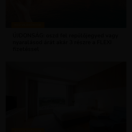
KEDVEZMÉNYEK
ÚJDONSÁG: oszd fel repülőjegyed vagy
nyaralásod árát akár 3 részre a FLEXI
fizetéssel
KEDVEZMÉNYEK