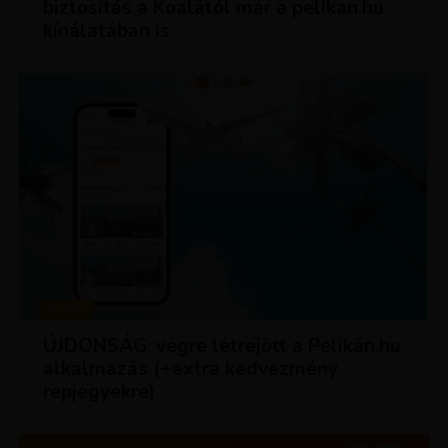
biztosítás a Koalától már a pelikan.hu
kínálatában is
HÍREK
ÚJDONSÁG: végre létrejött a Pelikán.hu
alkalmazás (+extra kedvezmény
repjegyekre)