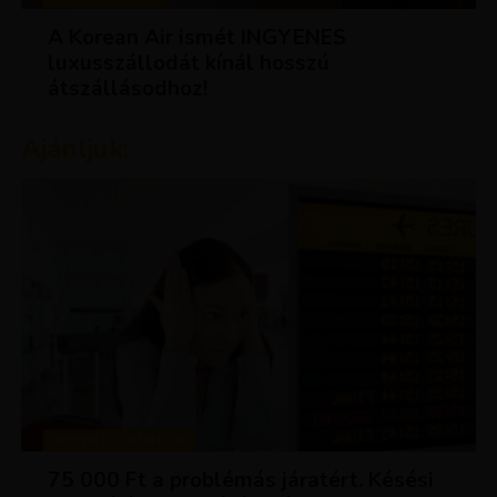
A Korean Air ismét INGYENES
luxusszállodát kínál hosszú
átszállásodhoz!
Ajánljuk:
TIPPEK ÉS TRÜKKÖK
75 000 Ft a problémás járatért. Késési