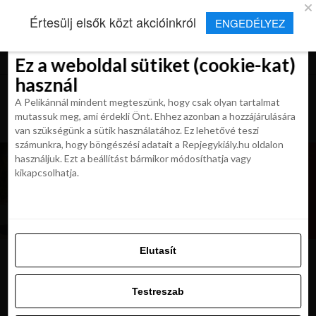
×
Új Repjegykirály alkalmazás
Értesülj elsők közt akcióinkról
ENGEDÉLYEZ
Beleegyezés
Beleegyezés
Részletek
Részletek
Sütikről
Sütikről
Telepítés
Aktuális hírek, cikkek és TOP utazási
ajánlatok egy kattintásnyira.
Ez a weboldal sütiket (cookie-kat)
Ez a weboldal sütiket (cookie-kat)
használ
használ
A Pelikánnál mindent megteszünk, hogy csak olyan tartalmat
A Pelikánnál mindent megteszünk, hogy csak olyan tartalmat
mutassuk meg, ami érdekli Önt. Ehhez azonban a hozzájárulására
mutassuk meg, ami érdekli Önt. Ehhez azonban a hozzájárulására
van szükségünk a sütik használatához. Ez lehetővé teszi
van szükségünk a sütik használatához. Ez lehetővé teszi
számunkra, hogy böngészési adatait a Repjegykiály.hu oldalon
számunkra, hogy böngészési adatait a Repjegykiály.hu oldalon
használjuk. Ezt a beállítást bármikor módosíthatja vagy
használjuk. Ezt a beállítást bármikor módosíthatja vagy
kikapcsolhatja.
kikapcsolhatja.
Elutasít
Elutasít
Dubai_Souk_Madinat_Jumeirah
Testreszab
Testreszab
Engedélyezni az összeset