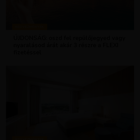
KEDVEZMÉNYEK
ÚJDONSÁG: oszd fel repülőjegyed vagy
nyaralásod árát akár 3 részre a FLEXI
fizetéssel
KEDVEZMÉNYEK