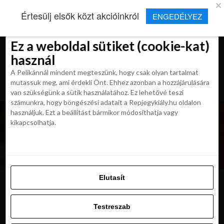
×
Új Repjegykirály alkalmazás
Értesülj elsők közt akcióinkról
ENGEDÉLYEZ
Beleegyezés
Beleegyezés
Részletek
Részletek
Sütikről
Sütikről
Telepítés
Aktuális hírek, cikkek és TOP utazási
ajánlatok egy kattintásnyira.
Ez a weboldal sütiket (cookie-kat)
Ez a weboldal sütiket (cookie-kat)
használ
használ
A Pelikánnál mindent megteszünk, hogy csak olyan tartalmat
A Pelikánnál mindent megteszünk, hogy csak olyan tartalmat
mutassuk meg, ami érdekli Önt. Ehhez azonban a hozzájárulására
mutassuk meg, ami érdekli Önt. Ehhez azonban a hozzájárulására
van szükségünk a sütik használatához. Ez lehetővé teszi
van szükségünk a sütik használatához. Ez lehetővé teszi
számunkra, hogy böngészési adatait a Repjegykiály.hu oldalon
számunkra, hogy böngészési adatait a Repjegykiály.hu oldalon
használjuk. Ezt a beállítást bármikor módosíthatja vagy
használjuk. Ezt a beállítást bármikor módosíthatja vagy
kikapcsolhatja.
kikapcsolhatja.
Elutasít
Elutasít
Dubai_Mall_Aquarium
Testreszab
Testreszab
Engedélyezni az összeset