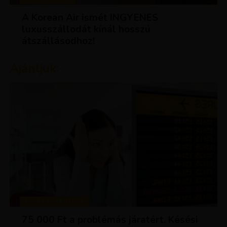
A Korean Air ismét INGYENES
luxusszállodát kínál hosszú
átszállásodhoz!
Ajánljuk:
TIPPEK ÉS TRÜKKÖK
75 000 Ft a problémás járatért. Késési