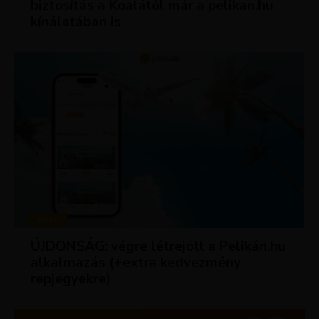
biztosítás a Koalától már a pelikan.hu
kínálatában is
HÍREK
ÚJDONSÁG: végre létrejött a Pelikán.hu
alkalmazás (+extra kedvezmény
repjegyekre)