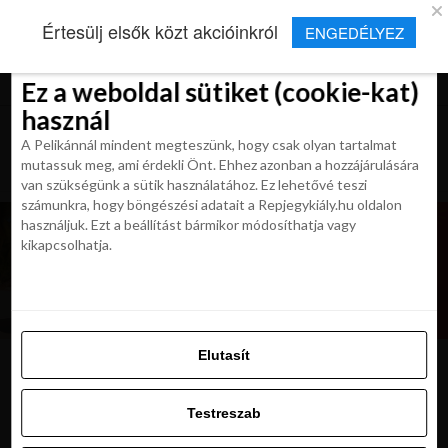
×
Új Repjegykirály alkalmazás
Értesülj elsők közt akcióinkról
ENGEDÉLYEZ
Beleegyezés
Beleegyezés
Részletek
Részletek
Sütikről
Sütikről
Telepítés
Aktuális hírek, cikkek és TOP utazási
ajánlatok egy kattintásnyira.
Ez a weboldal sütiket (cookie-kat)
Ez a weboldal sütiket (cookie-kat)
használ
használ
A Pelikánnál mindent megteszünk, hogy csak olyan tartalmat
A Pelikánnál mindent megteszünk, hogy csak olyan tartalmat
mutassuk meg, ami érdekli Önt. Ehhez azonban a hozzájárulására
mutassuk meg, ami érdekli Önt. Ehhez azonban a hozzájárulására
van szükségünk a sütik használatához. Ez lehetővé teszi
van szükségünk a sütik használatához. Ez lehetővé teszi
számunkra, hogy böngészési adatait a Repjegykiály.hu oldalon
számunkra, hogy böngészési adatait a Repjegykiály.hu oldalon
használjuk. Ezt a beállítást bármikor módosíthatja vagy
használjuk. Ezt a beállítást bármikor módosíthatja vagy
kikapcsolhatja.
kikapcsolhatja.
Elutasít
Elutasít
dubai_fountain_show
Testreszab
Testreszab
Engedélyezni az összeset