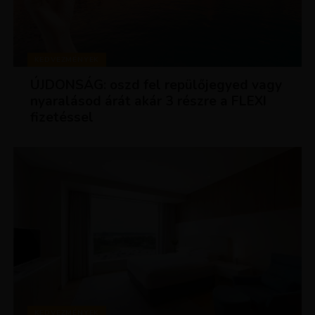
KEDVEZMÉNYEK
ÚJDONSÁG: oszd fel repülőjegyed vagy
nyaralásod árát akár 3 részre a FLEXI
fizetéssel
KEDVEZMÉNYEK