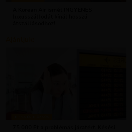
A Korean Air ismét INGYENES
luxusszállodát kínál hosszú
átszállásodhoz!
Ajánljuk:
TIPPEK ÉS TRÜKKÖK
75 000 Ft a problémás járatért. Késési