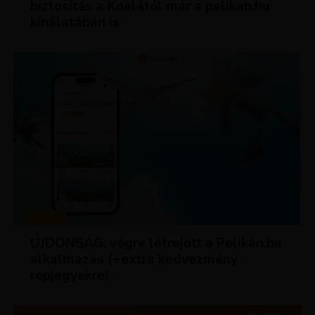
biztosítás a Koalától már a pelikan.hu
kínálatában is
HÍREK
ÚJDONSÁG: végre létrejött a Pelikán.hu
alkalmazás (+extra kedvezmény
repjegyekre)