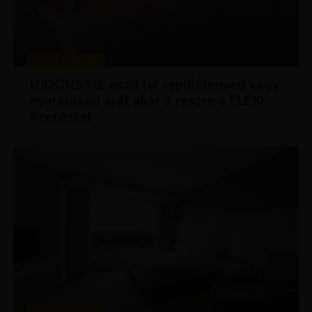
KEDVEZMÉNYEK
ÚJDONSÁG: oszd fel repülőjegyed vagy
nyaralásod árát akár 3 részre a FLEXI
fizetéssel
KEDVEZMÉNYEK