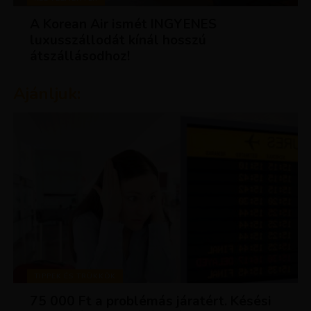
A Korean Air ismét INGYENES
luxusszállodát kínál hosszú
átszállásodhoz!
Ajánljuk:
TIPPEK ÉS TRÜKKÖK
75 000 Ft a problémás járatért. Késési