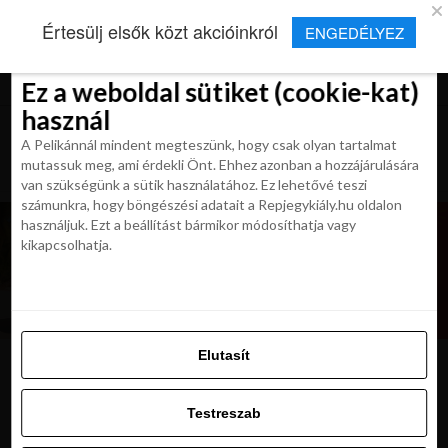
×
Új Repjegykirály alkalmazás
Értesülj elsők közt akcióinkról
ENGEDÉLYEZ
Beleegyezés
Beleegyezés
Részletek
Részletek
Sütikről
Sütikről
Telepítés
Aktuális hírek, cikkek és TOP utazási
ajánlatok egy kattintásnyira.
Ez a weboldal sütiket (cookie-kat)
Ez a weboldal sütiket (cookie-kat)
használ
használ
A Pelikánnál mindent megteszünk, hogy csak olyan tartalmat
A Pelikánnál mindent megteszünk, hogy csak olyan tartalmat
mutassuk meg, ami érdekli Önt. Ehhez azonban a hozzájárulására
mutassuk meg, ami érdekli Önt. Ehhez azonban a hozzájárulására
van szükségünk a sütik használatához. Ez lehetővé teszi
van szükségünk a sütik használatához. Ez lehetővé teszi
számunkra, hogy böngészési adatait a Repjegykiály.hu oldalon
számunkra, hogy böngészési adatait a Repjegykiály.hu oldalon
használjuk. Ezt a beállítást bármikor módosíthatja vagy
használjuk. Ezt a beállítást bármikor módosíthatja vagy
kikapcsolhatja.
kikapcsolhatja.
Elutasít
Elutasít
bastakiya
Testreszab
Testreszab
Engedélyezni az összeset