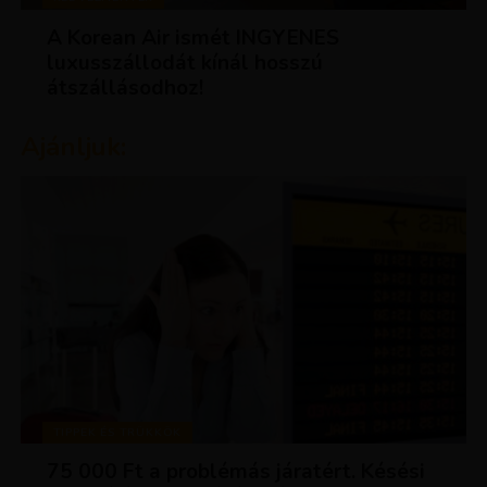
A Korean Air ismét INGYENES
luxusszállodát kínál hosszú
átszállásodhoz!
Ajánljuk:
TIPPEK ÉS TRÜKKÖK
75 000 Ft a problémás járatért. Késési