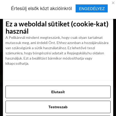
×
Új Repjegykirály alkalmazás
Értesülj elsők közt akcióinkról
ENGEDÉLYEZ
Beleegyezés
Beleegyezés
Részletek
Részletek
Sütikről
Sütikről
Telepítés
Aktuális hírek, cikkek és TOP utazási
ajánlatok egy kattintásnyira.
Ez a weboldal sütiket (cookie-kat)
Ez a weboldal sütiket (cookie-kat)
használ
használ
A Pelikánnál mindent megteszünk, hogy csak olyan tartalmat
A Pelikánnál mindent megteszünk, hogy csak olyan tartalmat
mutassuk meg, ami érdekli Önt. Ehhez azonban a hozzájárulására
mutassuk meg, ami érdekli Önt. Ehhez azonban a hozzájárulására
van szükségünk a sütik használatához. Ez lehetővé teszi
van szükségünk a sütik használatához. Ez lehetővé teszi
számunkra, hogy böngészési adatait a Repjegykiály.hu oldalon
számunkra, hogy böngészési adatait a Repjegykiály.hu oldalon
használjuk. Ezt a beállítást bármikor módosíthatja vagy
használjuk. Ezt a beállítást bármikor módosíthatja vagy
kikapcsolhatja.
kikapcsolhatja.
Elutasít
Elutasít
lepke-kuala
Testreszab
Testreszab
Engedélyezni az összeset