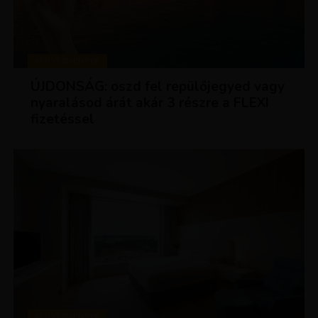
KEDVEZMÉNYEK
ÚJDONSÁG: oszd fel repülőjegyed vagy
nyaralásod árát akár 3 részre a FLEXI
fizetéssel
KEDVEZMÉNYEK