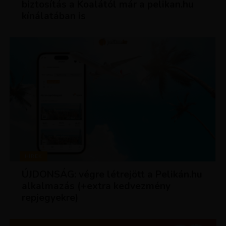
biztosítás a Koalától már a pelikan.hu
kínálatában is
HÍREK
ÚJDONSÁG: végre létrejött a Pelikán.hu
alkalmazás (+extra kedvezmény
repjegyekre)