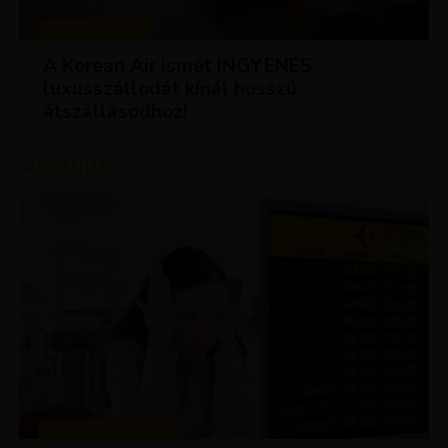
KEDVEZMÉNYEK
A Korean Air ismét INGYENES
luxusszállodát kínál hosszú
átszállásodhoz!
Ajánljuk:
TIPPEK ÉS TRÜKKÖK