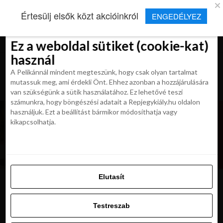
×
Új Repjegykirály alkalmazás
Értesülj elsők közt akcióinkról
ENGEDÉLYEZ
Beleegyezés
Beleegyezés
Részletek
Részletek
Sütikről
Sütikről
Telepítés
Aktuális hírek, cikkek és TOP utazási
ajánlatok egy kattintásnyira.
Ez a weboldal sütiket (cookie-kat)
Ez a weboldal sütiket (cookie-kat)
használ
használ
A Pelikánnál mindent megteszünk, hogy csak olyan tartalmat
A Pelikánnál mindent megteszünk, hogy csak olyan tartalmat
mutassuk meg, ami érdekli Önt. Ehhez azonban a hozzájárulására
mutassuk meg, ami érdekli Önt. Ehhez azonban a hozzájárulására
van szükségünk a sütik használatához. Ez lehetővé teszi
van szükségünk a sütik használatához. Ez lehetővé teszi
számunkra, hogy böngészési adatait a Repjegykiály.hu oldalon
számunkra, hogy böngészési adatait a Repjegykiály.hu oldalon
használjuk. Ezt a beállítást bármikor módosíthatja vagy
használjuk. Ezt a beállítást bármikor módosíthatja vagy
kikapcsolhatja.
kikapcsolhatja.
Elutasít
Elutasít
kilatas-angthong-nemzeti-park
Testreszab
Testreszab
Engedélyezni az összeset