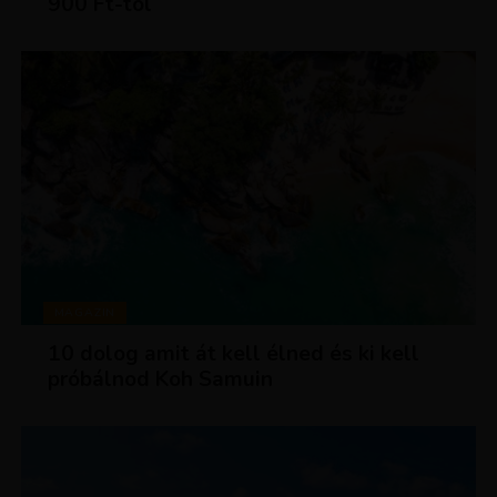
900 Ft-tól
MAGAZIN
10 dolog amit át kell élned és ki kell
próbálnod Koh Samuin