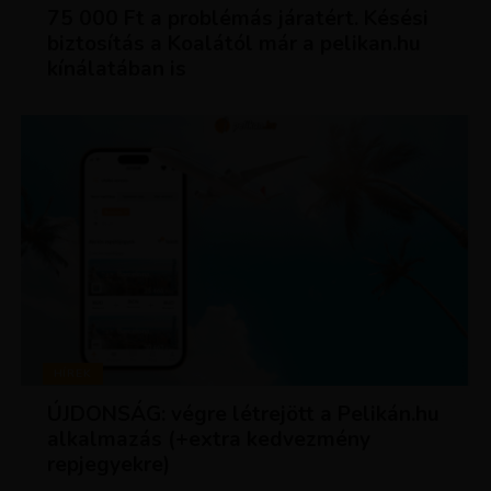
75 000 Ft a problémás járatért. Késési
biztosítás a Koalától már a pelikan.hu
kínálatában is
HÍREK
ÚJDONSÁG: végre létrejött a Pelikán.hu
alkalmazás (+extra kedvezmény
repjegyekre)