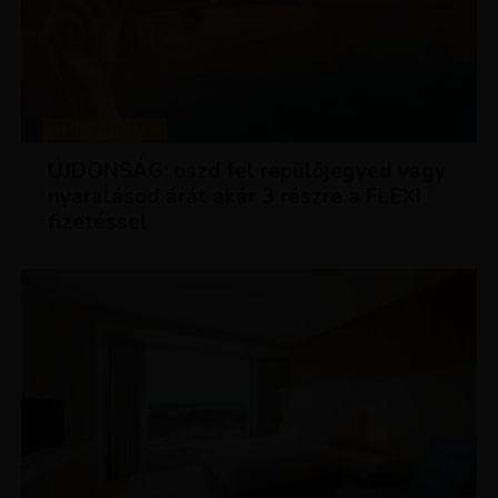
KEDVEZMÉNYEK
ÚJDONSÁG: oszd fel repülőjegyed vagy
nyaralásod árát akár 3 részre a FLEXI
fizetéssel