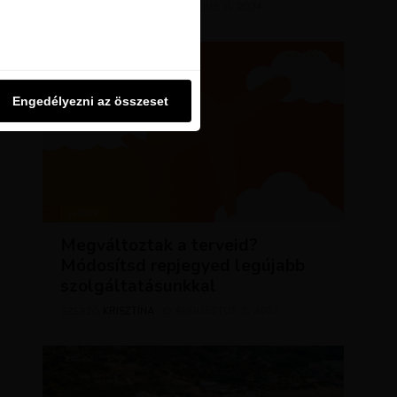
KRISZTÍNA
MÁRCIUS 11, 2024
u oldalon használjuk. Ezt a
SZERZŐ
Engedélyezni az összeset
Engedélyezni az összeset
HÍREK
Megváltoztak a terveid?
Módosítsd repjegyed legújabb
szolgáltatásunkkal
KRISZTÍNA
AUGUSZTUS 2, 2023
SZERZŐ