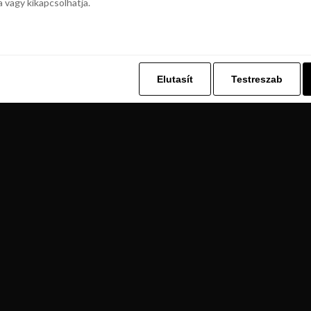
a vagy kikapcsolhatja.
z. Ez lehetővé teszi számunkra, hogy böngészési adatait a Repjegykiály.h
a vagy kikapcsolhatja.
Elutasít
Testreszab
Elutasít
Testreszab