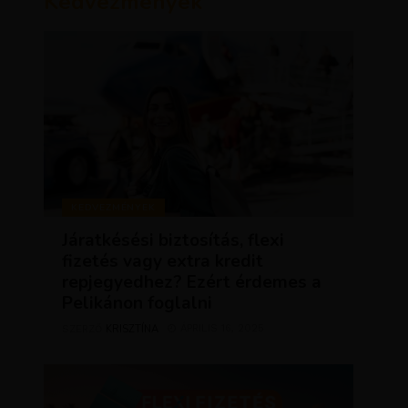
Kedvezmények
KEDVEZMÉNYEK
Járatkésési biztosítás, flexi
fizetés vagy extra kredit
repjegyedhez? Ezért érdemes a
Pelikánon foglalni
KRISZTÍNA
ÁPRILIS 16, 2025
SZERZŐ