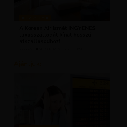
KEDVEZMÉNYEK
A Korean Air ismét INGYENES
luxusszállodát kínál hosszú
átszállásodhoz!
LUJZA
NOVEMBER 20, 2023
SZERZŐ
Ajánljuk: