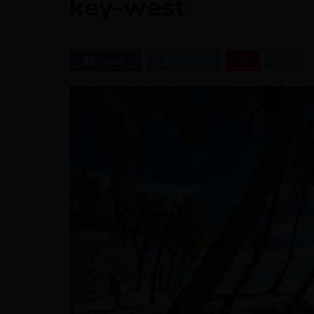
key-west
SHARE
TWEET