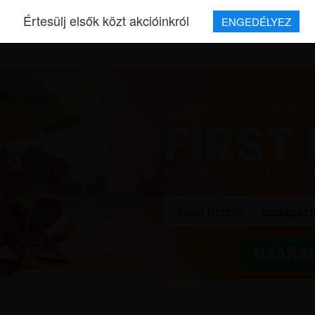
Értesülj elsők közt akcióinkról
ENGEDÉLYEZ
REPJEGYEK
MAGAZIN
UTAZÁSOK
HÍREK
RÓLUNK