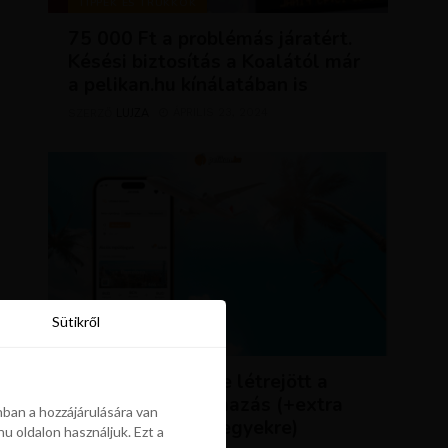
TIPPEK ÉS TRÜKKÖK
75 000 Ft a problémás járatért.
Késési biztosítás a Koalától már
a pelikan.hu kínálatában is
LUJZA
ÁPRILIS 23, 2024
SZERZŐ
Sütikről
Sütikről
HÍREK
ÚJDONSÁG: végre létrejött a
Pelikán.hu alkalmazás (+extra
ban a hozzájárulására van
kedvezmény repjegyekre)
u oldalon használjuk. Ezt a
ban a hozzájárulására van