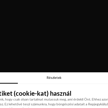
Részletek
Részletek
tiket (cookie-kat) használ
tiket (cookie-kat) használ
k, hogy csak olyan tartalmat mutassuk meg, ami érdekli Önt. Ehhez azon
z. Ez lehetővé teszi számunkra, hogy böngészési adatait a Repjegykiály.h
k, hogy csak olyan tartalmat mutassuk meg, ami érdekli Önt. Ehhez azon