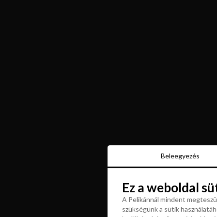
Beleegyezés
Beleegyezés
Ez a weboldal sü
Ez a weboldal sü
A Pelikánnál mindent megteszün
szükségünk a sütik használatáho
A Pelikánnál mindent megteszün