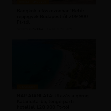
KIRÁLY REPJEGYEK
Bangkok a főszezonban! Retúr
repjegyek Budapestről 209 900
Ft-tól
KRISZTÍNA
ÁPRILIS 28, 2026
SZERZŐ
UTAZÁSOK
NAP AJÁNLATA: Utazás a görög
Kalamata-ba, tengerparti
hotellel 128 900 Ft-tól