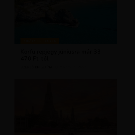
KIRÁLY REPJEGYEK
Korfu repjegy júniusra már 33
470 Ft-tól
KRISZTÍNA
MÁJUS 13, 2026
SZERZŐ