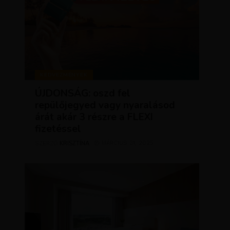
KEDVEZMÉNYEK
ÚJDONSÁG: oszd fel
repülőjegyed vagy nyaralásod
árát akár 3 részre a FLEXI
fizetéssel
KRISZTÍNA
MÁRCIUS 31, 2025
SZERZŐ