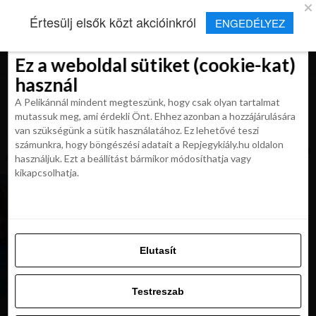
×
Új Repjegykirály alkalmazás
Értesülj elsők közt akcióinkról
ENGEDÉLYEZ
Beleegyezés
Beleegyezés
Részletek
Részletek
Sütikről
Sütikről
Telepítés
Aktuális hírek, cikkek és TOP utazási
ajánlatok egy kattintásnyira.
Ez a weboldal sütiket (cookie-kat)
Ez a weboldal sütiket (cookie-kat)
használ
használ
A Pelikánnál mindent megteszünk, hogy csak olyan tartalmat
A Pelikánnál mindent megteszünk, hogy csak olyan tartalmat
mutassuk meg, ami érdekli Önt. Ehhez azonban a hozzájárulására
mutassuk meg, ami érdekli Önt. Ehhez azonban a hozzájárulására
van szükségünk a sütik használatához. Ez lehetővé teszi
van szükségünk a sütik használatához. Ez lehetővé teszi
számunkra, hogy böngészési adatait a Repjegykiály.hu oldalon
All posts tagged "Zakynthos repjegy"
számunkra, hogy böngészési adatait a Repjegykiály.hu oldalon
használjuk. Ezt a beállítást bármikor módosíthatja vagy
használjuk. Ezt a beállítást bármikor módosíthatja vagy
kikapcsolhatja.
kikapcsolhatja.
KIRÁLY REPJEGYEK
Irány a csodás kincses sziget! Zakynthos
kedvezményes áron 11 289 Ft-tól
Elutasít
Elutasít
KIRÁLY REPJEGYEK
Bazi nagy görög repjegy akció! Foglalj 15 695 Ft-
Testreszab
tól (bécsi indulás, főszezon)
Testreszab
Engedélyezni az összeset