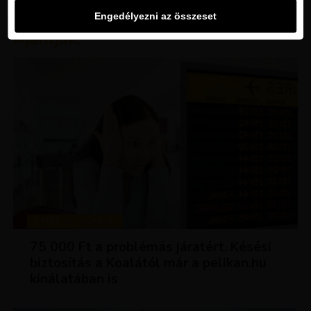
Engedélyezni az összeset
Ajánljuk:
TIPPEK ÉS TRÜKKÖK
75 000 Ft a problémás járatért. Késési
biztosítás a Koalától már a pelikan.hu
kínálatában is