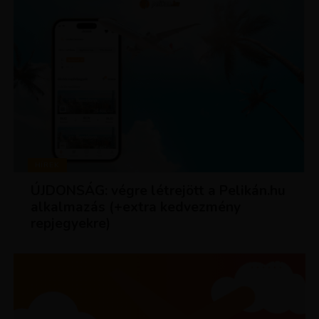
HÍREK
ÚJDONSÁG: végre létrejött a Pelikán.hu
alkalmazás (+extra kedvezmény
repjegyekre)