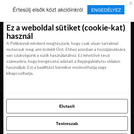
×
Új Repjegykirály alkalmazás
Értesülj elsők közt akcióinkról
ENGEDÉLYEZ
Beleegyezés
Beleegyezés
Részletek
Részletek
Sütikről
Sütikről
Telepítés
Aktuális hírek, cikkek és TOP utazási
ajánlatok egy kattintásnyira.
Ez a weboldal sütiket (cookie-kat)
Ez a weboldal sütiket (cookie-kat)
használ
használ
A Pelikánnál mindent megteszünk, hogy csak olyan tartalmat
A Pelikánnál mindent megteszünk, hogy csak olyan tartalmat
mutassuk meg, ami érdekli Önt. Ehhez azonban a hozzájárulására
mutassuk meg, ami érdekli Önt. Ehhez azonban a hozzájárulására
van szükségünk a sütik használatához. Ez lehetővé teszi
van szükségünk a sütik használatához. Ez lehetővé teszi
számunkra, hogy böngészési adatait a Repjegykiály.hu oldalon
All posts tagged "Wizz Air uj
számunkra, hogy böngészési adatait a Repjegykiály.hu oldalon
használjuk. Ezt a beállítást bármikor módosíthatja vagy
utvonalak"
használjuk. Ezt a beállítást bármikor módosíthatja vagy
kikapcsolhatja.
kikapcsolhatja.
KIRÁLY REPJEGYEK
6 új útvonal a Wizz Air
kínálatában
Elutasít
Elutasít
Testreszab
Testreszab
Ajánljuk:
Engedélyezni az összeset