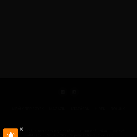
KIRÁLY REPJEGYEK
MAGAZIN
UTAZÁSOK
HÍREK
RÓLUNK
GYIK
Illegális tartalom bejelentése
Sütik beállítása
Hírlevél-
beállítások
2004 - 2025 © pelicantravel.com s.r.o.