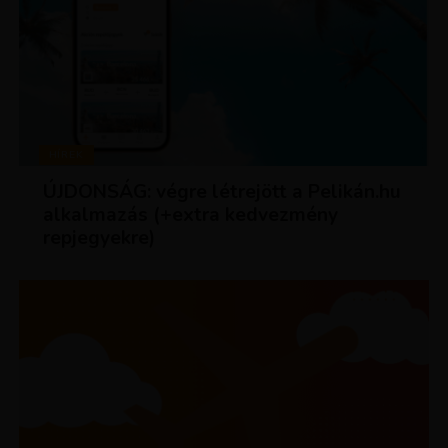
HÍREK
ÚJDONSÁG: végre létrejött a Pelikán.hu
alkalmazás (+extra kedvezmény
repjegyekre)