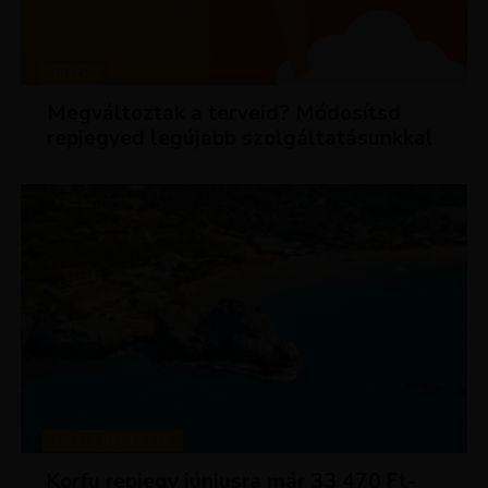
HÍREK
Megváltoztak a terveid? Módosítsd
repjegyed legújabb szolgáltatásunkkal
KIRÁLY REPJEGYEK
Korfu repjegy júniusra már 33 470 Ft-