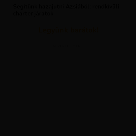
Segítünk hazajutni Ázsiából: rendkívüli
charter járatok
Legyünk barátok!
ADVERTISEMENT