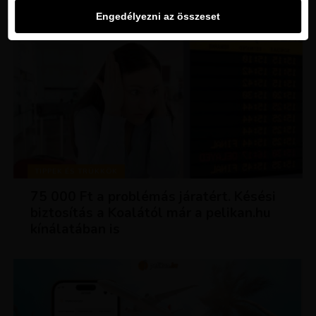
Engedélyezni az összeset
TIPPEK ÉS TRÜKKÖK
75 000 Ft a problémás járatért. Késési
biztosítás a Koalától már a pelikan.hu
kínálatában is