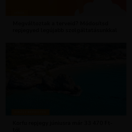
HÍREK
Megváltoztak a terveid? Módosítsd
repjegyed legújabb szolgáltatásunkkal
KIRÁLY REPJEGYEK
Korfu repjegy júniusra már 33 470 Ft-
tól