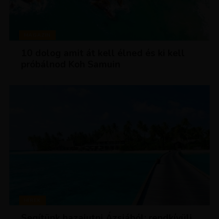
MAGAZIN
10 dolog amit át kell élned és ki kell
próbálnod Koh Samuin
HÍREK
Segítünk hazajutni Ázsiából: rendkívüli