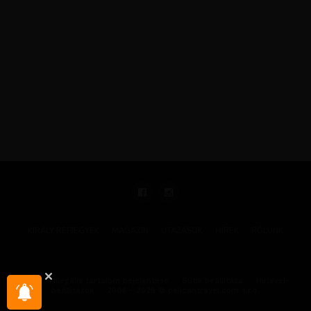
KIRÁLY REPJEGYEK
MAGAZIN
UTAZÁSOK
HÍREK
RÓLUNK
GYIK
Illegális tartalom bejelentése
Sütik beállítása
Hírlevél-
beállítások
2004 - 2025 © pelicantravel.com s.r.o.