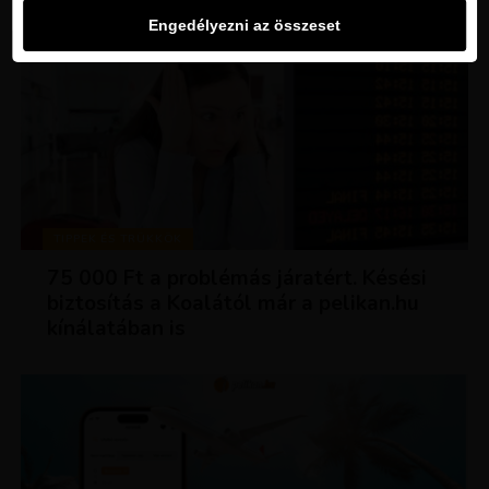
Engedélyezni az összeset
TIPPEK ÉS TRÜKKÖK
75 000 Ft a problémás járatért. Késési
biztosítás a Koalától már a pelikan.hu
kínálatában is