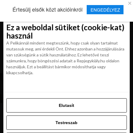
×
Új Repjegykirály alkalmazás
Értesülj elsők közt akcióinkról
ENGEDÉLYEZ
Beleegyezés
Beleegyezés
Részletek
Részletek
Sütikről
Sütikről
Telepítés
Aktuális hírek, cikkek és TOP utazási
ajánlatok egy kattintásnyira.
Ez a weboldal sütiket (cookie-kat)
Ez a weboldal sütiket (cookie-kat)
használ
használ
A Pelikánnál mindent megteszünk, hogy csak olyan tartalmat
A Pelikánnál mindent megteszünk, hogy csak olyan tartalmat
mutassuk meg, ami érdekli Önt. Ehhez azonban a hozzájárulására
mutassuk meg, ami érdekli Önt. Ehhez azonban a hozzájárulására
van szükségünk a sütik használatához. Ez lehetővé teszi
van szükségünk a sütik használatához. Ez lehetővé teszi
számunkra, hogy böngészési adatait a Repjegykiály.hu oldalon
All posts tagged "vienna airport"
számunkra, hogy böngészési adatait a Repjegykiály.hu oldalon
használjuk. Ezt a beállítást bármikor módosíthatja vagy
használjuk. Ezt a beállítást bármikor módosíthatja vagy
kikapcsolhatja.
kikapcsolhatja.
HÍREK
A bécsi repülőtér megkezdte a déli
terminál bővítését
Elutasít
Elutasít
Testreszab
Ajánljuk:
Testreszab
Engedélyezni az összeset