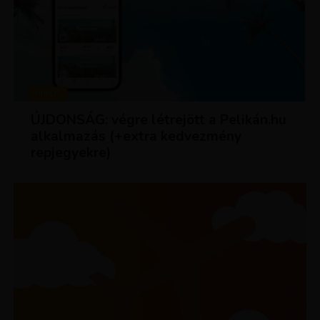
HÍREK
ÚJDONSÁG: végre létrejött a Pelikán.hu
alkalmazás (+extra kedvezmény
repjegyekre)