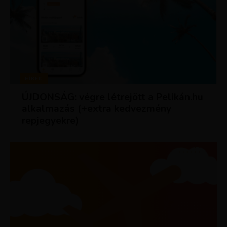
HÍREK
ÚJDONSÁG: végre létrejött a Pelikán.hu
alkalmazás (+extra kedvezmény
repjegyekre)