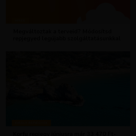
HÍREK
Megváltoztak a terveid? Módosítsd
repjegyed legújabb szolgáltatásunkkal
KIRÁLY REPJEGYEK
Korfu repjegy júniusra már 33 470 Ft-