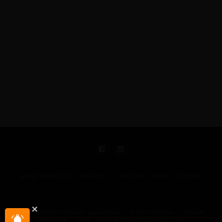
KIRÁLY REPJEGYEK
MAGAZIN
UTAZÁSOK
HÍREK
RÓLUNK
GYIK
Illegális tartalom bejelentése
Sütik beállítása
Hírlevél-
beállítások
2004 - 2025 © pelicantravel.com s.r.o.