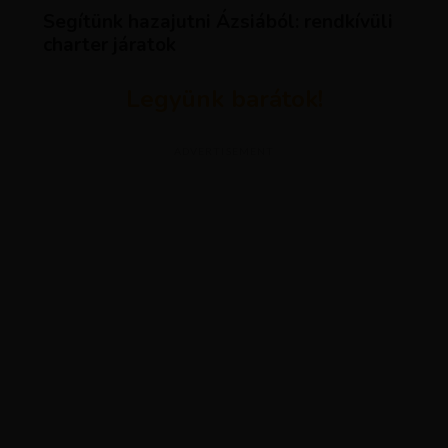
Segítünk hazajutni Ázsiából: rendkívüli
charter járatok
Legyünk barátok!
ADVERTISEMENT