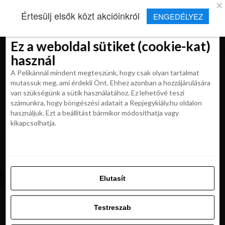
×
Új Repjegykirály alkalmazás
Értesülj elsők közt akcióinkról
ENGEDÉLYEZ
Beleegyezés
Beleegyezés
Részletek
Részletek
Sütikről
Sütikről
Telepítés
Aktuális hírek, cikkek és TOP utazási
ajánlatok egy kattintásnyira.
Ez a weboldal sütiket (cookie-kat)
Ez a weboldal sütiket (cookie-kat)
használ
használ
A Pelikánnál mindent megteszünk, hogy csak olyan tartalmat
A Pelikánnál mindent megteszünk, hogy csak olyan tartalmat
mutassuk meg, ami érdekli Önt. Ehhez azonban a hozzájárulására
mutassuk meg, ami érdekli Önt. Ehhez azonban a hozzájárulására
van szükségünk a sütik használatához. Ez lehetővé teszi
van szükségünk a sütik használatához. Ez lehetővé teszi
számunkra, hogy böngészési adatait a Repjegykiály.hu oldalon
All posts tagged "vezetes
számunkra, hogy böngészési adatait a Repjegykiály.hu oldalon
használjuk. Ezt a beállítást bármikor módosíthatja vagy
spanyolorszagban"
használjuk. Ezt a beállítást bármikor módosíthatja vagy
kikapcsolhatja.
kikapcsolhatja.
MAGAZIN
Négy keréken a flamenco hazájában, avagy
körutazás Spanyolországban
Elutasít
Elutasít
Testreszab
Testreszab
Ajánljuk:
Engedélyezni az összeset