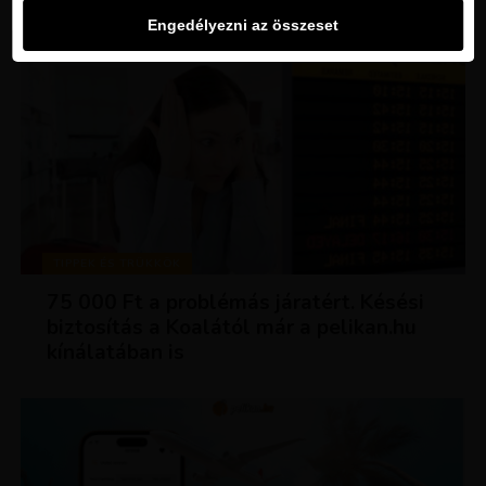
Engedélyezni az összeset
TIPPEK ÉS TRÜKKÖK
75 000 Ft a problémás járatért. Késési
biztosítás a Koalától már a pelikan.hu
kínálatában is