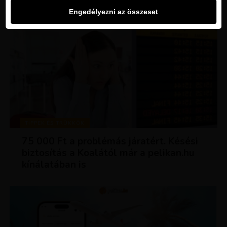
Engedélyezni az összeset
TIPPEK ÉS TRÜKKÖK
75 000 Ft a problémás járatért. Késési
biztosítás a Koalától már a pelikan.hu
kínálatában is