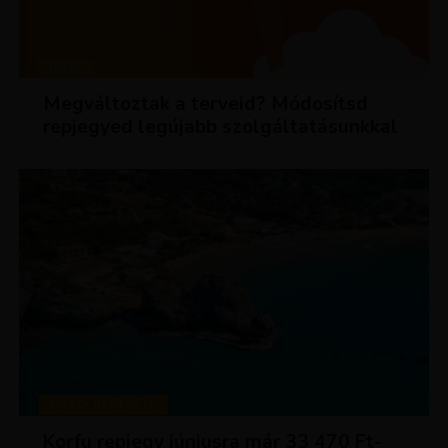
HÍREK
Megváltoztak a terveid? Módosítsd
repjegyed legújabb szolgáltatásunkkal
KIRÁLY REPJEGYEK
Korfu repjegy júniusra már 33 470 Ft-