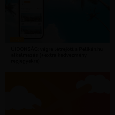
HÍREK
ÚJDONSÁG: végre létrejött a Pelikán.hu
alkalmazás (+extra kedvezmény
repjegyekre)