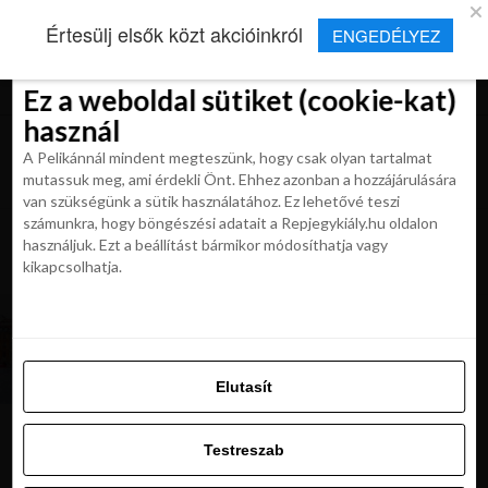
×
Új Repjegykirály alkalmazás
Értesülj elsők közt akcióinkról
ENGEDÉLYEZ
Beleegyezés
Beleegyezés
Részletek
Részletek
Sütikről
Sütikről
Telepítés
Aktuális hírek, cikkek és TOP utazási
ajánlatok egy kattintásnyira.
Ez a weboldal sütiket (cookie-kat)
Ez a weboldal sütiket (cookie-kat)
használ
használ
A Pelikánnál mindent megteszünk, hogy csak olyan tartalmat
A Pelikánnál mindent megteszünk, hogy csak olyan tartalmat
mutassuk meg, ami érdekli Önt. Ehhez azonban a hozzájárulására
mutassuk meg, ami érdekli Önt. Ehhez azonban a hozzájárulására
van szükségünk a sütik használatához. Ez lehetővé teszi
van szükségünk a sütik használatához. Ez lehetővé teszi
számunkra, hogy böngészési adatait a Repjegykiály.hu oldalon
All posts tagged "varso utazasi
számunkra, hogy böngészési adatait a Repjegykiály.hu oldalon
használjuk. Ezt a beállítást bármikor módosíthatja vagy
tippek"
használjuk. Ezt a beállítást bármikor módosíthatja vagy
kikapcsolhatja.
kikapcsolhatja.
EURÓPA
NYEREMÉNYJÁTEK: adventi utazás a
varázslatos Varsóba!
Elutasít
Elutasít
Testreszab
Testreszab
Ajánljuk:
Engedélyezni az összeset