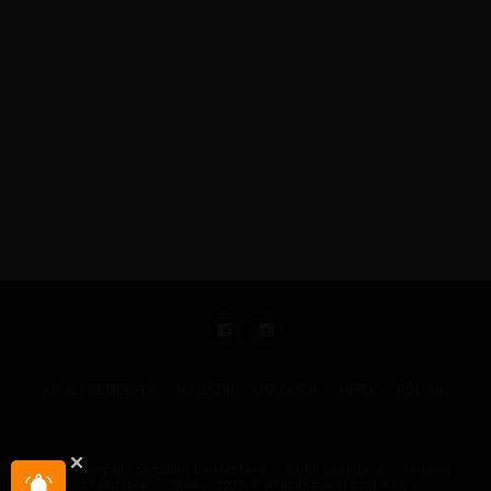
KIRÁLY REPJEGYEK
MAGAZIN
UTAZÁSOK
HÍREK
RÓLUNK
GYIK
Illegális tartalom bejelentése
Sütik beállítása
Hírlevél-
beállítások
2004 - 2025 © pelicantravel.com s.r.o.