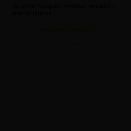
Segítünk hazajutni Ázsiából: rendkívüli
charter járatok
Legyünk barátok!
ADVERTISEMENT