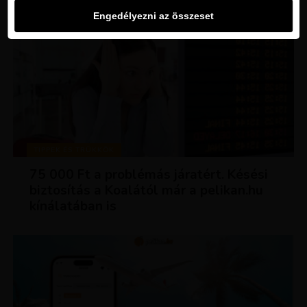
Engedélyezni az összeset
TIPPEK ÉS TRÜKKÖK
75 000 Ft a problémás járatért. Késési
biztosítás a Koalától már a pelikan.hu
kínálatában is