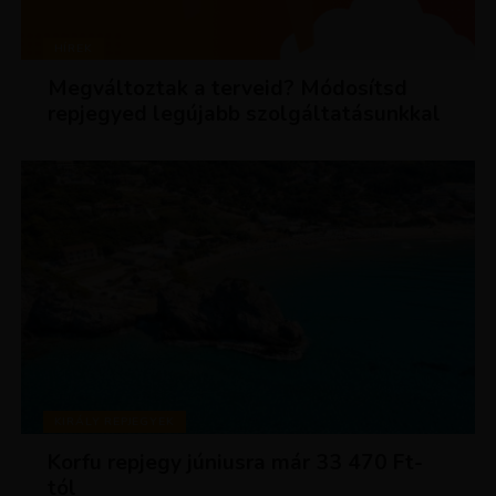
HÍREK
Megváltoztak a terveid? Módosítsd
repjegyed legújabb szolgáltatásunkkal
KIRÁLY REPJEGYEK
Korfu repjegy júniusra már 33 470 Ft-
tól