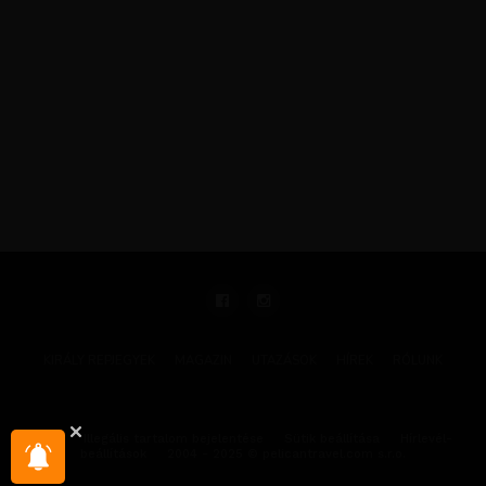
KIRÁLY REPJEGYEK
MAGAZIN
UTAZÁSOK
HÍREK
RÓLUNK
GYIK
Illegális tartalom bejelentése
Sütik beállítása
Hírlevél-
beállítások
2004 - 2025 © pelicantravel.com s.r.o.