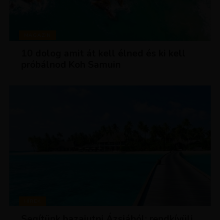
MAGAZIN
10 dolog amit át kell élned és ki kell
próbálnod Koh Samuin
HÍREK
Segítünk hazajutni Ázsiából: rendkívüli