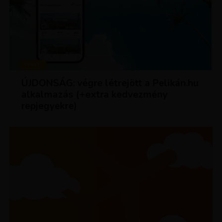
HÍREK
ÚJDONSÁG: végre létrejött a Pelikán.hu
alkalmazás (+extra kedvezmény
repjegyekre)