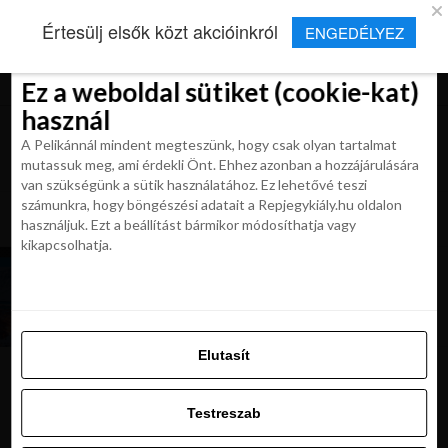
×
Új Repjegykirály alkalmazás
Értesülj elsők közt akcióinkról
ENGEDÉLYEZ
Beleegyezés
Beleegyezés
Részletek
Részletek
Sütikről
Sütikről
Telepítés
Aktuális hírek, cikkek és TOP utazási
ajánlatok egy kattintásnyira.
Ez a weboldal sütiket (cookie-kat)
Ez a weboldal sütiket (cookie-kat)
használ
használ
A Pelikánnál mindent megteszünk, hogy csak olyan tartalmat
A Pelikánnál mindent megteszünk, hogy csak olyan tartalmat
mutassuk meg, ami érdekli Önt. Ehhez azonban a hozzájárulására
mutassuk meg, ami érdekli Önt. Ehhez azonban a hozzájárulására
van szükségünk a sütik használatához. Ez lehetővé teszi
van szükségünk a sütik használatához. Ez lehetővé teszi
számunkra, hogy böngészési adatait a Repjegykiály.hu oldalon
All posts tagged "utazz izlandra"
számunkra, hogy böngészési adatait a Repjegykiály.hu oldalon
használjuk. Ezt a beállítást bármikor módosíthatja vagy
használjuk. Ezt a beállítást bármikor módosíthatja vagy
kikapcsolhatja.
kikapcsolhatja.
UTAZÁSOK
BLACK FRIDAY: izlandi utazás Budapestről, 3*
hotellel és reggelivel 172 400 Ft-tól
Elutasít
Elutasít
Testreszab
Ajánljuk:
Testreszab
Engedélyezni az összeset