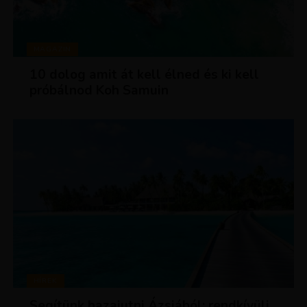
MAGAZIN
10 dolog amit át kell élned és ki kell
próbálnod Koh Samuin
HÍREK
Segítünk hazajutni Ázsiából: rendkívüli