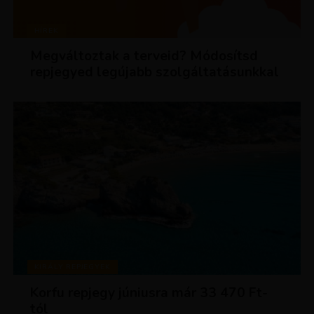
HÍREK
Megváltoztak a terveid? Módosítsd
repjegyed legújabb szolgáltatásunkkal
KIRÁLY REPJEGYEK
Korfu repjegy júniusra már 33 470 Ft-
tól