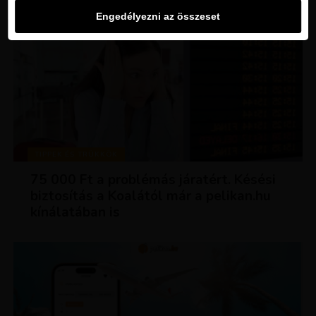
Engedélyezni az összeset
TIPPEK ÉS TRÜKKÖK
75 000 Ft a problémás járatért. Késési
biztosítás a Koalától már a pelikan.hu
kínálatában is