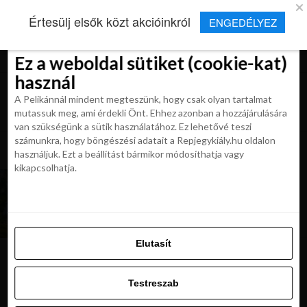
×
Új Repjegykirály alkalmazás
Értesülj elsők közt akcióinkról
ENGEDÉLYEZ
Beleegyezés
Beleegyezés
Részletek
Részletek
Sütikről
Sütikről
Telepítés
Aktuális hírek, cikkek és TOP utazási
ajánlatok egy kattintásnyira.
Ez a weboldal sütiket (cookie-kat)
Ez a weboldal sütiket (cookie-kat)
használ
használ
A Pelikánnál mindent megteszünk, hogy csak olyan tartalmat
A Pelikánnál mindent megteszünk, hogy csak olyan tartalmat
mutassuk meg, ami érdekli Önt. Ehhez azonban a hozzájárulására
mutassuk meg, ami érdekli Önt. Ehhez azonban a hozzájárulására
van szükségünk a sütik használatához. Ez lehetővé teszi
van szükségünk a sütik használatához. Ez lehetővé teszi
számunkra, hogy böngészési adatait a Repjegykiály.hu oldalon
All posts tagged "utazási tippek"
számunkra, hogy böngészési adatait a Repjegykiály.hu oldalon
használjuk. Ezt a beállítást bármikor módosíthatja vagy
használjuk. Ezt a beállítást bármikor módosíthatja vagy
kikapcsolhatja.
kikapcsolhatja.
UTAZÁSOK
First minute utazások: Málta, Törökország,
Görögország, Egyiptom… Foglalj most 82 900
Ft-tól
Elutasít
Elutasít
Testreszab
Ajánljuk:
Testreszab
Engedélyezni az összeset