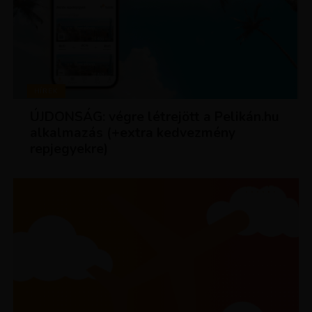
HÍREK
ÚJDONSÁG: végre létrejött a Pelikán.hu
alkalmazás (+extra kedvezmény
repjegyekre)