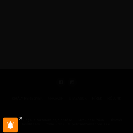
KIRÁLY REPJEGYEK
MAGAZIN
UTAZÁSOK
HÍREK
RÓLUNK
GYIK
Illegális tartalom bejelentése
Sütik beállítása
Hírlevél-
beállítások
2004 - 2025 © pelicantravel.com s.r.o.