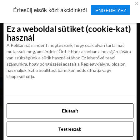
×
Új Repjegykirály alkalmazás
Értesülj elsők közt akcióinkról
ENGEDÉLYEZ
Beleegyezés
Beleegyezés
Részletek
Részletek
Sütikről
Sütikről
Telepítés
Aktuális hírek, cikkek és TOP utazási
ajánlatok egy kattintásnyira.
Ez a weboldal sütiket (cookie-kat)
Ez a weboldal sütiket (cookie-kat)
használ
használ
A Pelikánnál mindent megteszünk, hogy csak olyan tartalmat
A Pelikánnál mindent megteszünk, hogy csak olyan tartalmat
mutassuk meg, ami érdekli Önt. Ehhez azonban a hozzájárulására
mutassuk meg, ami érdekli Önt. Ehhez azonban a hozzájárulására
van szükségünk a sütik használatához. Ez lehetővé teszi
van szükségünk a sütik használatához. Ez lehetővé teszi
számunkra, hogy böngészési adatait a Repjegykiály.hu oldalon
All posts tagged "utazas valenciaba"
számunkra, hogy böngészési adatait a Repjegykiály.hu oldalon
használjuk. Ezt a beállítást bármikor módosíthatja vagy
használjuk. Ezt a beállítást bármikor módosíthatja vagy
kikapcsolhatja.
kikapcsolhatja.
UTAZÁSOK
NAP AJÁNLATA: repjegyes utazás Valenciába,
4* medencés hotellel, reggelivel 156 900 Ft-
tól
Elutasít
Elutasít
Testreszab
Ajánljuk:
Testreszab
Engedélyezni az összeset