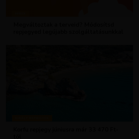
HÍREK
Megváltoztak a terveid? Módosítsd
repjegyed legújabb szolgáltatásunkkal
KIRÁLY REPJEGYEK
Korfu repjegy júniusra már 33 470 Ft-
tól