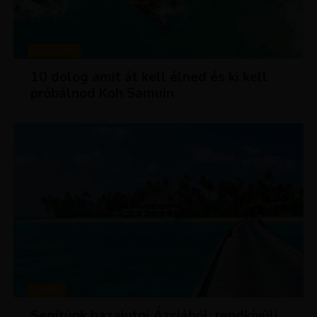
MAGAZIN
10 dolog amit át kell élned és ki kell
próbálnod Koh Samuin
HÍREK
Segítünk hazajutni Ázsiából: rendkívüli