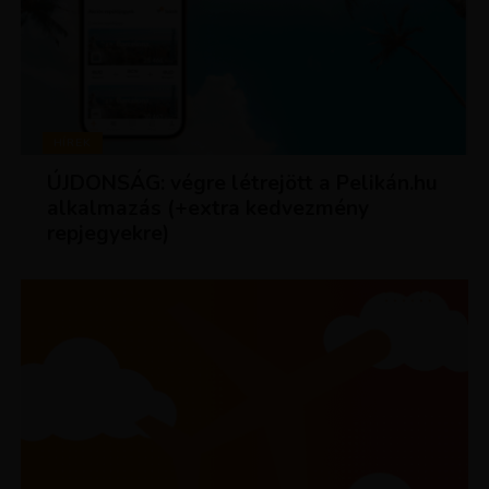
HÍREK
ÚJDONSÁG: végre létrejött a Pelikán.hu
alkalmazás (+extra kedvezmény
repjegyekre)