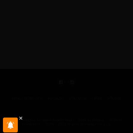
KIRÁLY REPJEGYEK
MAGAZIN
UTAZÁSOK
HÍREK
RÓLUNK
GYIK
Illegális tartalom bejelentése
Sütik beállítása
Hírlevél-
beállítások
2004 - 2025 © pelicantravel.com s.r.o.