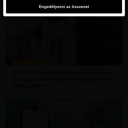
Engedélyezni az összeset
TIPPEK ÉS TRÜKKÖK
75 000 Ft a problémás járatért. Késési
biztosítás a Koalától már a pelikan.hu
kínálatában is