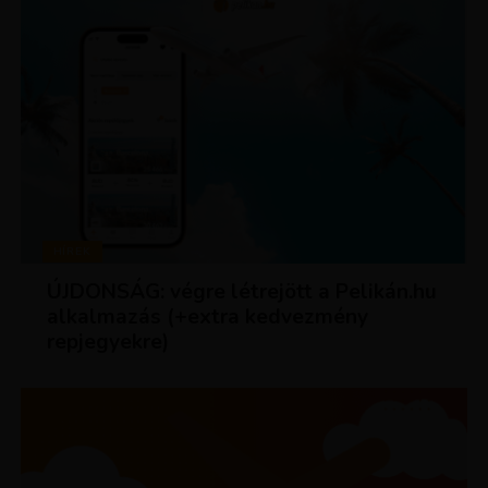
HÍREK
ÚJDONSÁG: végre létrejött a Pelikán.hu
alkalmazás (+extra kedvezmény
repjegyekre)