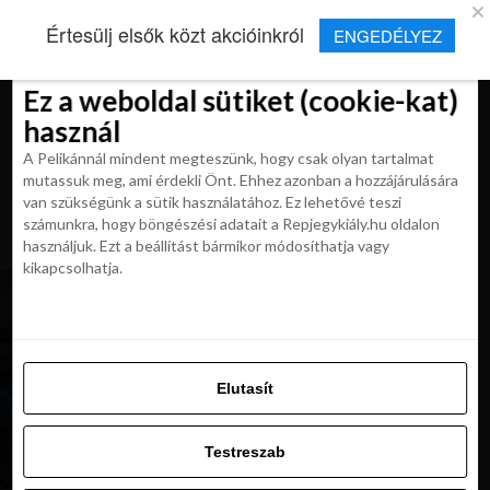
×
Új Repjegykirály alkalmazás
Értesülj elsők közt akcióinkról
ENGEDÉLYEZ
Beleegyezés
Beleegyezés
Részletek
Részletek
Sütikről
Sütikről
Telepítés
Aktuális hírek, cikkek és TOP utazási
ajánlatok egy kattintásnyira.
Ez a weboldal sütiket (cookie-kat)
Ez a weboldal sütiket (cookie-kat)
használ
használ
A Pelikánnál mindent megteszünk, hogy csak olyan tartalmat
A Pelikánnál mindent megteszünk, hogy csak olyan tartalmat
mutassuk meg, ami érdekli Önt. Ehhez azonban a hozzájárulására
mutassuk meg, ami érdekli Önt. Ehhez azonban a hozzájárulására
van szükségünk a sütik használatához. Ez lehetővé teszi
van szükségünk a sütik használatához. Ez lehetővé teszi
számunkra, hogy böngészési adatait a Repjegykiály.hu oldalon
All posts tagged "utazas marseille"
számunkra, hogy böngészési adatait a Repjegykiály.hu oldalon
használjuk. Ezt a beállítást bármikor módosíthatja vagy
használjuk. Ezt a beállítást bármikor módosíthatja vagy
kikapcsolhatja.
kikapcsolhatja.
UTAZÁSOK
NAP AJÁNLATA: utazz Varsóba, szállj meg az 5*
Intercontinentalban reggelivel 123 900 Ft-tól
Elutasít
Elutasít
UTAZÁSOK
NAP AJÁNLATA: repjegyes utazás Marseillebe,
Testreszab
3* hotellel és reggelivel 128 900 Ft-tól
Testreszab
Engedélyezni az összeset