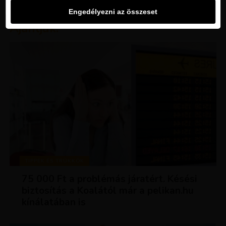
Engedélyezni az összeset
Ajánljuk:
TIPPEK ÉS TRÜKKÖK
75 000 Ft a problémás járatért. Késési
biztosítás a Koalától már a pelikan.hu
kínálatában is