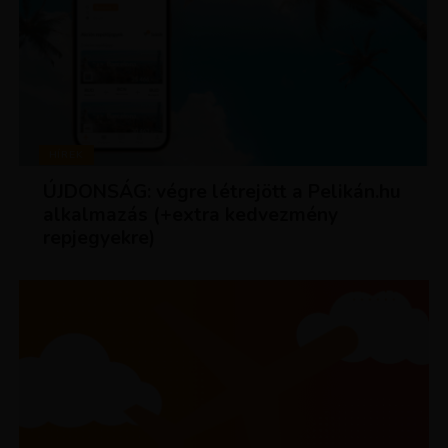
HÍREK
ÚJDONSÁG: végre létrejött a Pelikán.hu
alkalmazás (+extra kedvezmény
repjegyekre)