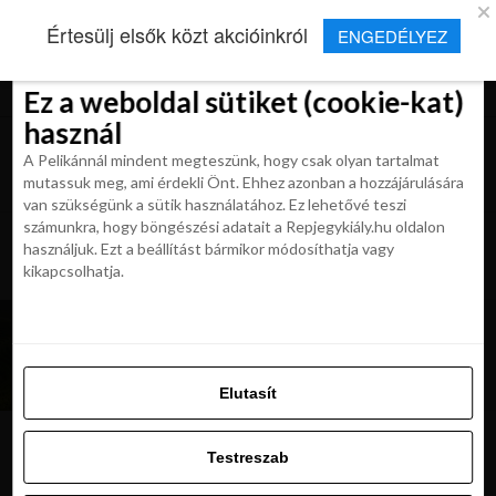
×
Új Repjegykirály alkalmazás
Értesülj elsők közt akcióinkról
ENGEDÉLYEZ
Beleegyezés
Beleegyezés
Részletek
Részletek
Sütikről
Sütikről
Telepítés
Aktuális hírek, cikkek és TOP utazási
ajánlatok egy kattintásnyira.
Ez a weboldal sütiket (cookie-kat)
Ez a weboldal sütiket (cookie-kat)
használ
használ
A Pelikánnál mindent megteszünk, hogy csak olyan tartalmat
A Pelikánnál mindent megteszünk, hogy csak olyan tartalmat
mutassuk meg, ami érdekli Önt. Ehhez azonban a hozzájárulására
mutassuk meg, ami érdekli Önt. Ehhez azonban a hozzájárulására
van szükségünk a sütik használatához. Ez lehetővé teszi
van szükségünk a sütik használatához. Ez lehetővé teszi
számunkra, hogy böngészési adatait a Repjegykiály.hu oldalon
All posts tagged "utazas a husveti
számunkra, hogy böngészési adatait a Repjegykiály.hu oldalon
használjuk. Ezt a beállítást bármikor módosíthatja vagy
szunetben"
használjuk. Ezt a beállítást bármikor módosíthatja vagy
kikapcsolhatja.
kikapcsolhatja.
MAGAZIN
Hol a legszebb a tavasz? Hét úti cél egy
tökéletes húsvéti kiruccanáshoz
Elutasít
Elutasít
Testreszab
Testreszab
Ajánljuk:
Engedélyezni az összeset