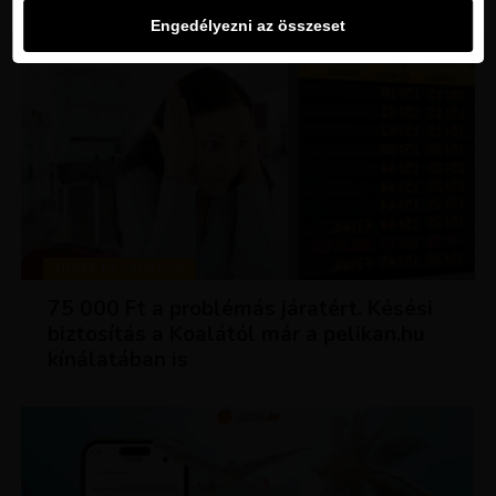
Engedélyezni az összeset
TIPPEK ÉS TRÜKKÖK
75 000 Ft a problémás járatért. Késési
biztosítás a Koalától már a pelikan.hu
kínálatában is