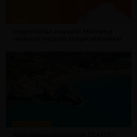
HÍREK
Megváltoztak a terveid? Módosítsd
repjegyed legújabb szolgáltatásunkkal
KIRÁLY REPJEGYEK
Korfu repjegy júniusra már 33 470 Ft-