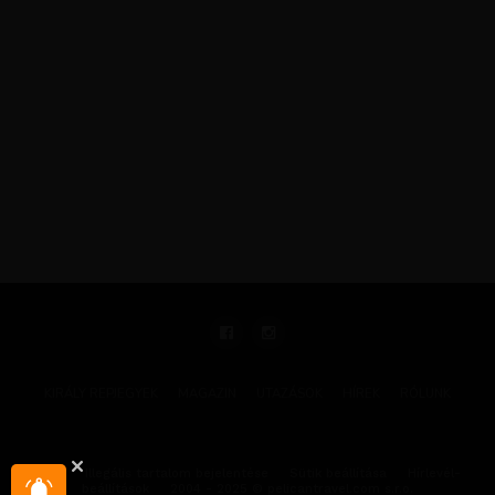
KIRÁLY REPJEGYEK
MAGAZIN
UTAZÁSOK
HÍREK
RÓLUNK
GYIK
Illegális tartalom bejelentése
Sütik beállítása
Hírlevél-
beállítások
2004 - 2025 © pelicantravel.com s.r.o.