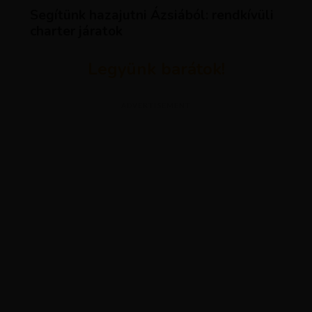
Segítünk hazajutni Ázsiából: rendkívüli
charter járatok
Legyünk barátok!
ADVERTISEMENT