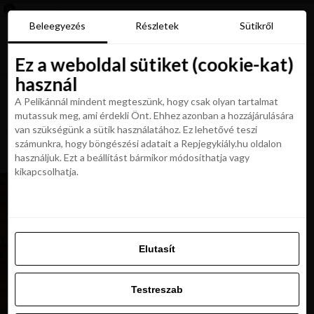
×
Új Repjegykirály alkalmazás
Beleegyezés
Beleegyezés
Részletek
Részletek
Sütikről
Sütikről
Telepítés
Aktuális hírek, cikkek és TOP utazási
ajánlatok egy kattintásnyira.
Ez a weboldal sütiket (cookie-kat)
Ez a weboldal sütiket (cookie-kat)
használ
használ
A Pelikánnál mindent megteszünk, hogy csak olyan tartalmat
A Pelikánnál mindent megteszünk, hogy csak olyan tartalmat
mutassuk meg, ami érdekli Önt. Ehhez azonban a hozzájárulására
mutassuk meg, ami érdekli Önt. Ehhez azonban a hozzájárulására
van szükségünk a sütik használatához. Ez lehetővé teszi
van szükségünk a sütik használatához. Ez lehetővé teszi
számunkra, hogy böngészési adatait a Repjegykiály.hu oldalon
All posts tagged "uj jarat eilat"
számunkra, hogy böngészési adatait a Repjegykiály.hu oldalon
használjuk. Ezt a beállítást bármikor módosíthatja vagy
használjuk. Ezt a beállítást bármikor módosíthatja vagy
kikapcsolhatja.
kikapcsolhatja.
HÍREK
Retúr repulőjegy Bécsből Eilatba most 29 900
Ft-tól
Elutasít
Elutasít
HÍREK
Wizz Air új járat: utazz Bécsből akciósan Eilatba
Testreszab
Testreszab
Engedélyezni az összeset