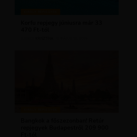
KIRÁLY REPJEGYEK
Korfu repjegy júniusra már 33
470 Ft-tól
KRISZTÍNA
MÁJUS 13, 2026
SZERZŐ
KIRÁLY REPJEGYEK
Bangkok a főszezonban! Retúr
repjegyek Budapestről 209 900
Ft-tól