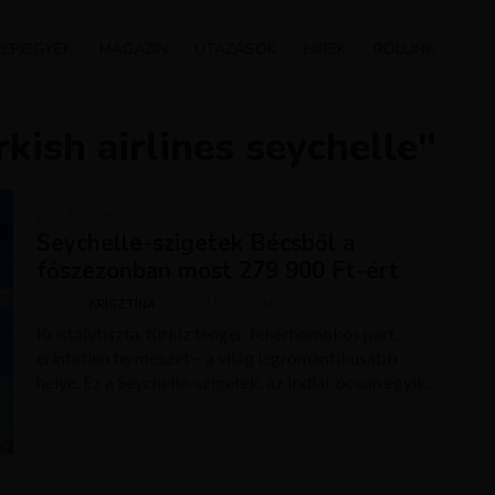
REPJEGYEK
MAGAZIN
UTAZÁSOK
HÍREK
RÓLUNK
kish airlines seychelle"
UNCATEGORIZED
Seychelle-szigetek Bécsből a
főszezonban most 279 900 Ft-ért
SZERZŐ
KRISZTÍNA
JÚLIUS 1, 2024
Kristálytiszta, türkiz tenger, fehérhomokos part,
érintetlen természet – a világ legromantikusabb
helye. Ez a Seychelle-szigetek, az Indiai-óceán egyik...