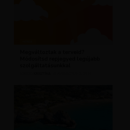
HÍREK
Megváltoztak a terveid?
Módosítsd repjegyed legújabb
szolgáltatásunkkal
KRISZTÍNA
AUGUSZTUS 2, 2023
SZERZŐ