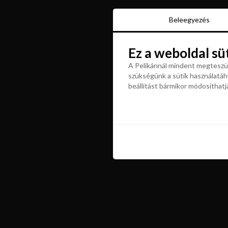
Beleegyezés
Beleegyezés
Ez a weboldal sü
Ez a weboldal sü
A Pelikánnál mindent megteszün
szükségünk a sütik használatáho
A Pelikánnál mindent megteszün
beállítást bármikor módosíthatj
szükségünk a sütik használatáho
beállítást bármikor módosíthatj