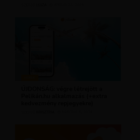
LUJZA
ÁPRILIS 23, 2024
SZERZŐ
HÍREK
ÚJDONSÁG: végre létrejött a
Pelikán.hu alkalmazás (+extra
kedvezmény repjegyekre)
KRISZTÍNA
MÁRCIUS 11, 2024
SZERZŐ