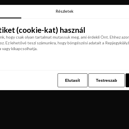
Részletek
Részletek
tiket (cookie-kat) használ
tiket (cookie-kat) használ
k, hogy csak olyan tartalmat mutassuk meg, ami érdekli Önt. Ehhez azon
z. Ez lehetővé teszi számunkra, hogy böngészési adatait a Repjegykiály.h
k, hogy csak olyan tartalmat mutassuk meg, ami érdekli Önt. Ehhez azon
a vagy kikapcsolhatja.
z. Ez lehetővé teszi számunkra, hogy böngészési adatait a Repjegykiály.h
a vagy kikapcsolhatja.
Elutasít
Testreszab
Elutasít
Testreszab