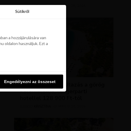
KRISZTÍNA
ÁPRILIS 28, 2026
SZERZŐ
Sütikről
Sütikről
ban a hozzájárulására van
u oldalon használjuk. Ezt a
ban a hozzájárulására van
u oldalon használjuk. Ezt a
UTAZÁSOK
Engedélyezni az összeset
Engedélyezni az összeset
NAP AJÁNLATA: Utazás a görög
Kalamata-ba, tengerparti
hotellel 128 900 Ft-tól
KRISZTÍNA
ÁPRILIS 28, 2026
SZERZŐ