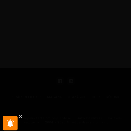
KIRÁLY REPJEGYEK
MAGAZIN
UTAZÁSOK
HÍREK
RÓLUNK
GYIK
Illegális tartalom bejelentése
Sütik beállítása
Hírlevél-
beállítások
2004 - 2025 © pelicantravel.com s.r.o.