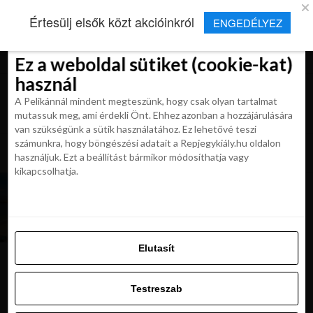
×
Új Repjegykirály alkalmazás
Értesülj elsők közt akcióinkról
ENGEDÉLYEZ
Beleegyezés
Beleegyezés
Részletek
Részletek
Sütikről
Sütikről
Telepítés
Aktuális hírek, cikkek és TOP utazási
ajánlatok egy kattintásnyira.
Ez a weboldal sütiket (cookie-kat)
Ez a weboldal sütiket (cookie-kat)
használ
használ
A Pelikánnál mindent megteszünk, hogy csak olyan tartalmat
A Pelikánnál mindent megteszünk, hogy csak olyan tartalmat
mutassuk meg, ami érdekli Önt. Ehhez azonban a hozzájárulására
mutassuk meg, ami érdekli Önt. Ehhez azonban a hozzájárulására
van szükségünk a sütik használatához. Ez lehetővé teszi
van szükségünk a sütik használatához. Ez lehetővé teszi
számunkra, hogy böngészési adatait a Repjegykiály.hu oldalon
All posts tagged "tuneziai nyaralas"
számunkra, hogy böngészési adatait a Repjegykiály.hu oldalon
használjuk. Ezt a beállítást bármikor módosíthatja vagy
használjuk. Ezt a beállítást bármikor módosíthatja vagy
kikapcsolhatja.
kikapcsolhatja.
UTAZÁSOK
LAST MINUTE Tunézia, 4* hotellel, all inclusive
ellátással 169 900 Ft-tól
Elutasít
Elutasít
Testreszab
Ajánljuk:
Testreszab
Engedélyezni az összeset