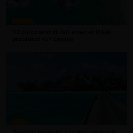
MAGAZIN
10 dolog amit át kell élned és ki kell
próbálnod Koh Samuin
HÍREK
Segítünk hazajutni Ázsiából: rendkívüli