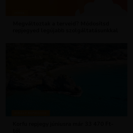
HÍREK
Megváltoztak a terveid? Módosítsd
repjegyed legújabb szolgáltatásunkkal
KIRÁLY REPJEGYEK
Korfu repjegy júniusra már 33 470 Ft-
tól