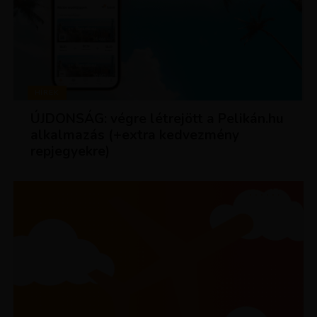
HÍREK
ÚJDONSÁG: végre létrejött a Pelikán.hu
alkalmazás (+extra kedvezmény
repjegyekre)