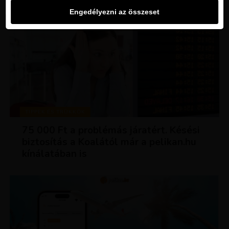
Engedélyezni az összeset
TIPPEK ÉS TRÜKKÖK
75 000 Ft a problémás járatért. Késési
biztosítás a Koalától már a pelikan.hu
kínálatában is