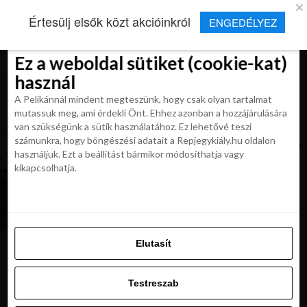
×
Új Repjegykirály alkalmazás
Értesülj elsők közt akcióinkról
ENGEDÉLYEZ
Beleegyezés
Beleegyezés
Részletek
Részletek
Sütikről
Sütikről
Telepítés
Aktuális hírek, cikkek és TOP utazási
ajánlatok egy kattintásnyira.
Ez a weboldal sütiket (cookie-kat)
Ez a weboldal sütiket (cookie-kat)
használ
használ
A Pelikánnál mindent megteszünk, hogy csak olyan tartalmat
A Pelikánnál mindent megteszünk, hogy csak olyan tartalmat
mutassuk meg, ami érdekli Önt. Ehhez azonban a hozzájárulására
mutassuk meg, ami érdekli Önt. Ehhez azonban a hozzájárulására
van szükségünk a sütik használatához. Ez lehetővé teszi
van szükségünk a sütik használatához. Ez lehetővé teszi
számunkra, hogy böngészési adatait a Repjegykiály.hu oldalon
All posts tagged "tropusi nyaralasok"
számunkra, hogy böngészési adatait a Repjegykiály.hu oldalon
használjuk. Ezt a beállítást bármikor módosíthatja vagy
használjuk. Ezt a beállítást bármikor módosíthatja vagy
kikapcsolhatja.
kikapcsolhatja.
UTAZÁSOK
Fehér homokban pálmafák alatt! Egzotikus
utazások 228.900 Ft-tól
Elutasít
Elutasít
Testreszab
Ajánljuk:
Testreszab
Engedélyezni az összeset