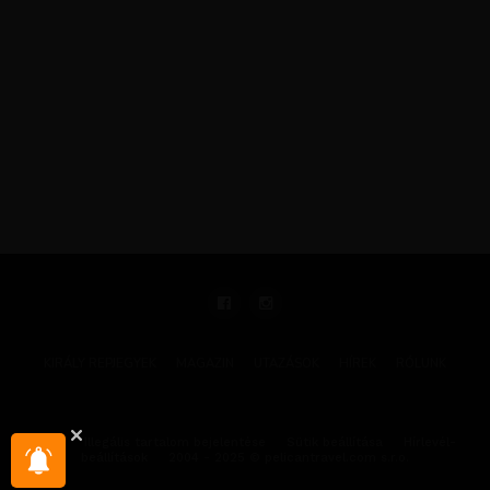
KIRÁLY REPJEGYEK
MAGAZIN
UTAZÁSOK
HÍREK
RÓLUNK
GYIK
Illegális tartalom bejelentése
Sütik beállítása
Hírlevél-
beállítások
2004 - 2025 © pelicantravel.com s.r.o.