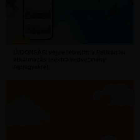
HÍREK
ÚJDONSÁG: végre létrejött a Pelikán.hu
alkalmazás (+extra kedvezmény
repjegyekre)