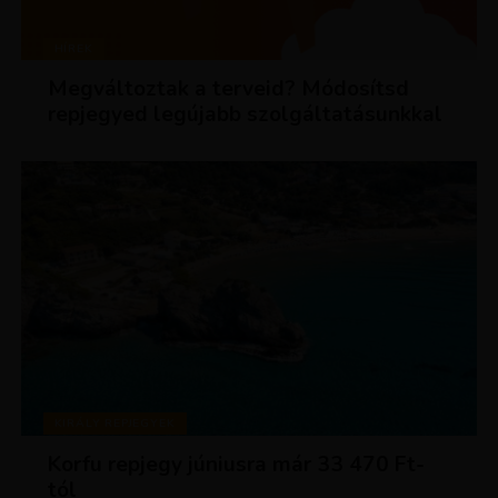
HÍREK
Megváltoztak a terveid? Módosítsd
repjegyed legújabb szolgáltatásunkkal
KIRÁLY REPJEGYEK
Korfu repjegy júniusra már 33 470 Ft-
tól