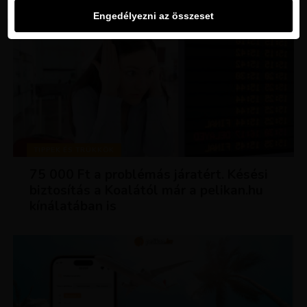
Engedélyezni az összeset
TIPPEK ÉS TRÜKKÖK
75 000 Ft a problémás járatért. Késési
biztosítás a Koalától már a pelikan.hu
kínálatában is