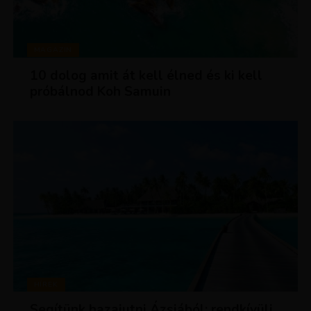
MAGAZIN
10 dolog amit át kell élned és ki kell
próbálnod Koh Samuin
HÍREK
Segítünk hazajutni Ázsiából: rendkívüli