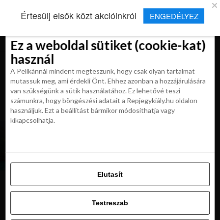
×
Új Repjegykirály alkalmazás
Értesülj elsők közt akcióinkról
ENGEDÉLYEZ
Beleegyezés
Beleegyezés
Részletek
Részletek
Sütikről
Sütikről
Telepítés
Aktuális hírek, cikkek és TOP utazási
ajánlatok egy kattintásnyira.
Ez a weboldal sütiket (cookie-kat)
Ez a weboldal sütiket (cookie-kat)
használ
használ
A Pelikánnál mindent megteszünk, hogy csak olyan tartalmat
A Pelikánnál mindent megteszünk, hogy csak olyan tartalmat
mutassuk meg, ami érdekli Önt. Ehhez azonban a hozzájárulására
mutassuk meg, ami érdekli Önt. Ehhez azonban a hozzájárulására
van szükségünk a sütik használatához. Ez lehetővé teszi
van szükségünk a sütik használatához. Ez lehetővé teszi
számunkra, hogy böngészési adatait a Repjegykiály.hu oldalon
All posts tagged "thaiföld nyaralas"
számunkra, hogy böngészési adatait a Repjegykiály.hu oldalon
használjuk. Ezt a beállítást bármikor módosíthatja vagy
használjuk. Ezt a beállítást bármikor módosíthatja vagy
kikapcsolhatja.
kikapcsolhatja.
MAGAZIN
Thaiföld legszebb szigetei és strandjai.
Repjegyek 199 900 Ft-tól
Elutasít
Elutasít
Testreszab
Ajánljuk:
Testreszab
Engedélyezni az összeset