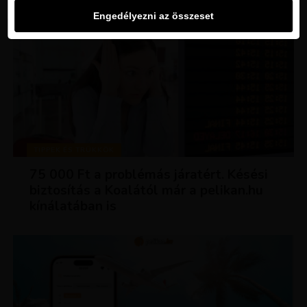
Engedélyezni az összeset
TIPPEK ÉS TRÜKKÖK
75 000 Ft a problémás járatért. Késési
biztosítás a Koalától már a pelikan.hu
kínálatában is