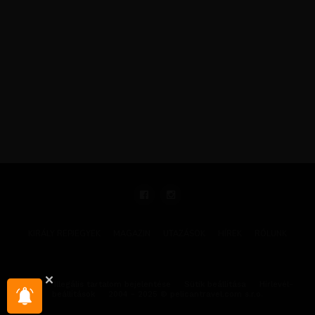
KIRÁLY REPJEGYEK
MAGAZIN
UTAZÁSOK
HÍREK
RÓLUNK
GYIK
Illegális tartalom bejelentése
Sütik beállítása
Hírlevél-
beállítások
2004 - 2025 © pelicantravel.com s.r.o.