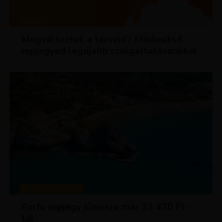
HÍREK
Megváltoztak a terveid? Módosítsd
repjegyed legújabb szolgáltatásunkkal
KIRÁLY REPJEGYEK
Korfu repjegy júniusra már 33 470 Ft-
tól