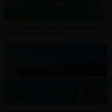
MAGAZIN
10 dolog amit át kell élned és ki kell
próbálnod Koh Samuin
HÍREK
Segítünk hazajutni Ázsiából: rendkívüli