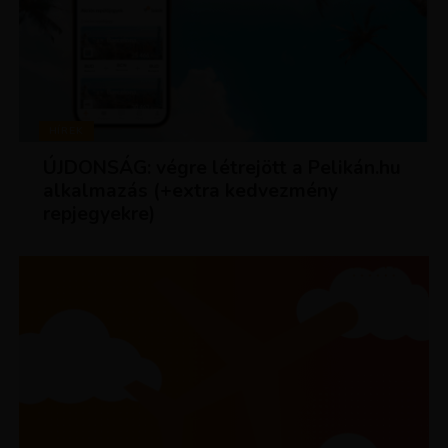
HÍREK
ÚJDONSÁG: végre létrejött a Pelikán.hu
alkalmazás (+extra kedvezmény
repjegyekre)