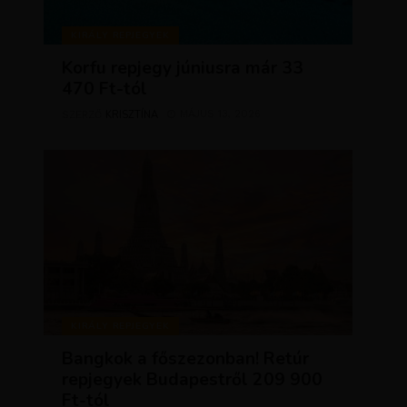
KIRÁLY REPJEGYEK
Korfu repjegy júniusra már 33
470 Ft-tól
KRISZTÍNA
MÁJUS 13, 2026
SZERZŐ
KIRÁLY REPJEGYEK
Bangkok a főszezonban! Retúr
repjegyek Budapestről 209 900
Ft-tól