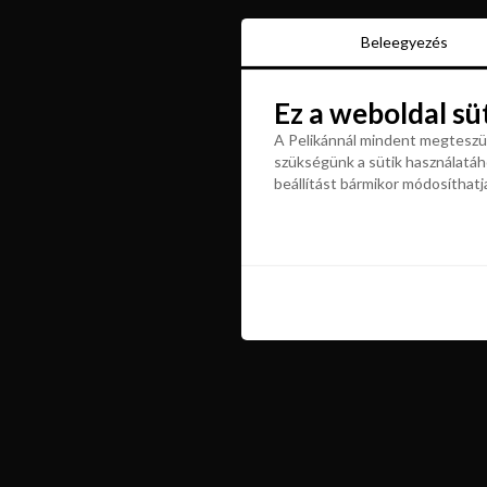
Beleegyezés
Beleegyezés
Ez a weboldal sü
Ez a weboldal sü
A Pelikánnál mindent megteszün
szükségünk a sütik használatáho
A Pelikánnál mindent megteszün
beállítást bármikor módosíthatj
szükségünk a sütik használatáho
beállítást bármikor módosíthatj