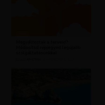
HÍREK
Megváltoztak a terveid?
Módosítsd repjegyed legújabb
szolgáltatásunkkal
KRISZTÍNA
AUGUSZTUS 2, 2023
SZERZŐ