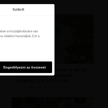
KRISZTÍNA
ÁPRILIS 28, 2026
SZERZŐ
Sütikről
Sütikről
ban a hozzájárulására van
u oldalon használjuk. Ezt a
ban a hozzájárulására van
u oldalon használjuk. Ezt a
UTAZÁSOK
Engedélyezni az összeset
Engedélyezni az összeset
NAP AJÁNLATA: Utazás a görög
Kalamata-ba, tengerparti
hotellel 128 900 Ft-tól
KRISZTÍNA
ÁPRILIS 28, 2026
SZERZŐ