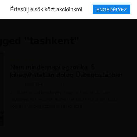
Értesülj elsők közt akcióinkról
ENGEDÉLYEZ
REPJEGYEK
MAGAZIN
UTAZÁSOK
HÍREK
RÓLUNK
gged "tashkent"
KIRÁLY REPJEGYEK
Nem mindennapi egzotika: 5
kihagyhatatlan dolog Üzbegisztánban
SZERZŐ
KRISZTÍNA
SZEPTEMBER 26, 2023
A cikket azzal kezdeném, hogy a Turkish Airlines
repjegyeinek köszönhetően fantasztikus áron tudsz
foglalni Üzbegisztánba, majd azzal...