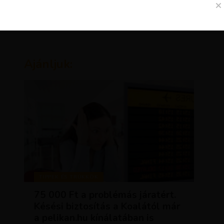
Ajánljuk:
TIPPEK ÉS TRÜKKÖK
75 000 Ft a problémás járatért.
Késési biztosítás a Koalától már
a pelikan.hu kínálatában is