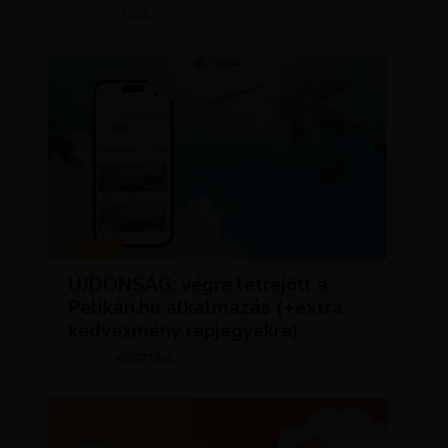
LUJZA
ÁPRILIS 23, 2024
SZERZŐ
HÍREK
ÚJDONSÁG: végre létrejött a
Pelikán.hu alkalmazás (+extra
kedvezmény repjegyekre)
KRISZTÍNA
MÁRCIUS 11, 2024
SZERZŐ