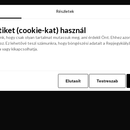
Részletek
Részletek
tiket (cookie-kat) használ
tiket (cookie-kat) használ
k, hogy csak olyan tartalmat mutassuk meg, ami érdekli Önt. Ehhez azon
z. Ez lehetővé teszi számunkra, hogy böngészési adatait a Repjegykiály.h
k, hogy csak olyan tartalmat mutassuk meg, ami érdekli Önt. Ehhez azon
a vagy kikapcsolhatja.
z. Ez lehetővé teszi számunkra, hogy böngészési adatait a Repjegykiály.h
a vagy kikapcsolhatja.
Elutasít
Testreszab
Elutasít
Testreszab