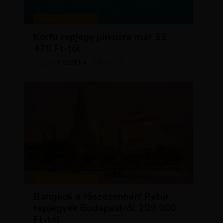
KIRÁLY REPJEGYEK
Korfu repjegy júniusra már 33
470 Ft-tól
KRISZTÍNA
MÁJUS 13, 2026
SZERZŐ
KIRÁLY REPJEGYEK
Bangkok a főszezonban! Retúr
repjegyek Budapestről 209 900
Ft-tól