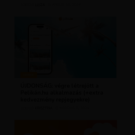
LUJZA
ÁPRILIS 23, 2024
SZERZŐ
HÍREK
ÚJDONSÁG: végre létrejött a
Pelikán.hu alkalmazás (+extra
kedvezmény repjegyekre)
KRISZTÍNA
MÁRCIUS 11, 2024
SZERZŐ