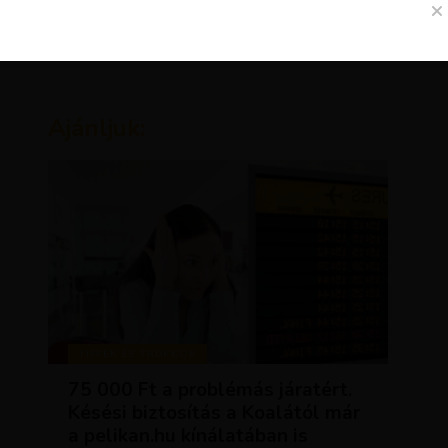
Ajánljuk:
TIPPEK ÉS TRÜKKÖK
75 000 Ft a problémás járatért.
Késési biztosítás a Koalától már
a pelikan.hu kínálatában is