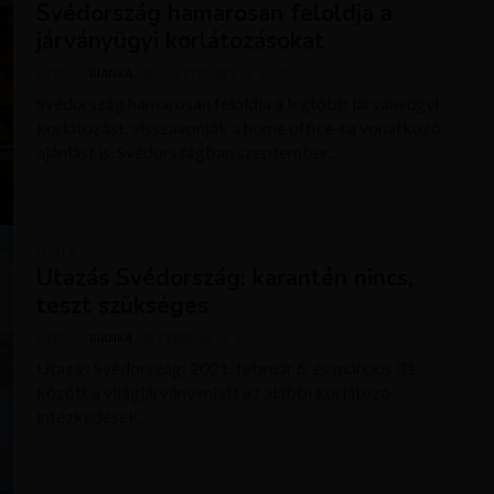
Svédország hamarosan feloldja a
járványügyi korlátozásokat
SZERZŐ
BIANKA
SZEPTEMBER 9, 2021
Svédország hamarosan feloldja a legtöbb járványügyi
korlátozást, visszavonják a home office-ra vonatkozó
ajánlást is. Svédországban szeptember...
HÍREK
Utazás Svédország: karantén nincs,
teszt szükséges
SZERZŐ
BIANKA
FEBRUÁR 9, 2021
Utazás Svédország: 2021. február 6. és március 31.
között a világjárvány miatt az alábbi korlátozó
intézkedések...