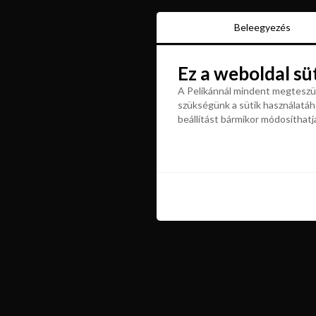
Beleegyezés
Beleegyezés
Ez a weboldal sü
Ez a weboldal sü
A Pelikánnál mindent megteszün
szükségünk a sütik használatáho
A Pelikánnál mindent megteszün
beállítást bármikor módosíthatj
szükségünk a sütik használatáho
beállítást bármikor módosíthatj