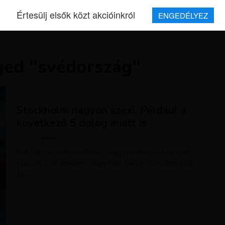
Értesülj elsők közt akcióinkról
ENGEDÉLYEZ
REPJEGYEK
MAGAZIN
UTAZÁSOK
HÍREK
RÓLUNK
ged "svédország"
MAGAZIN
Stockholm nagyon szexi. Például a
következő 5 dolog miatt is
SZERZŐ
ANNA
JÚLIUS 26, 2023
Sok városról elmondható, hogy minden sarkán ránk
köszön a történelem, hogy régi korok öröksége tölti
ki...
HÍREK