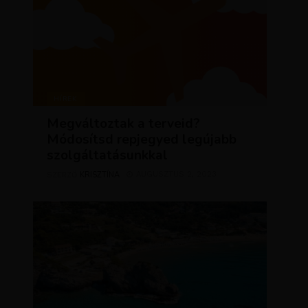
HÍREK
Megváltoztak a terveid?
Módosítsd repjegyed legújabb
szolgáltatásunkkal
KRISZTÍNA
AUGUSZTUS 2, 2023
SZERZŐ