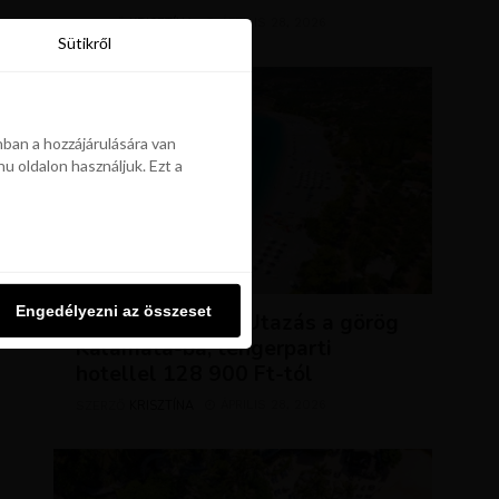
KRISZTÍNA
ÁPRILIS 28, 2026
SZERZŐ
Sütikről
Sütikről
ban a hozzájárulására van
u oldalon használjuk. Ezt a
ban a hozzájárulására van
u oldalon használjuk. Ezt a
UTAZÁSOK
Engedélyezni az összeset
Engedélyezni az összeset
NAP AJÁNLATA: Utazás a görög
Kalamata-ba, tengerparti
hotellel 128 900 Ft-tól
KRISZTÍNA
ÁPRILIS 28, 2026
SZERZŐ