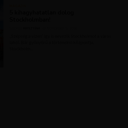
MAGAZIN
5 kihagyhatatlan dolog
Stockholmban!
SZERZŐ
KRISZTÍNA
NOVEMBER 5, 2018
„Szépség a vízen” így is nevezik Stockholmot a város
lakói. Bár gyönyörű a történelmi központja,
Stockholm...