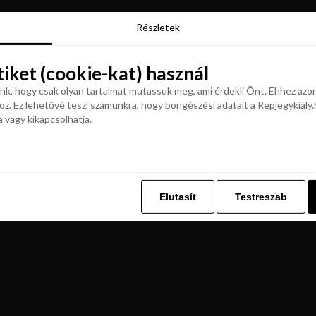
Részletek
Részletek
tiket (cookie-kat) használ
tiket (cookie-kat) használ
k, hogy csak olyan tartalmat mutassuk meg, ami érdekli Önt. Ehhez azon
z. Ez lehetővé teszi számunkra, hogy böngészési adatait a Repjegykiály.h
k, hogy csak olyan tartalmat mutassuk meg, ami érdekli Önt. Ehhez azon
a vagy kikapcsolhatja.
z. Ez lehetővé teszi számunkra, hogy böngészési adatait a Repjegykiály.h
a vagy kikapcsolhatja.
Elutasít
Testreszab
Elutasít
Testreszab