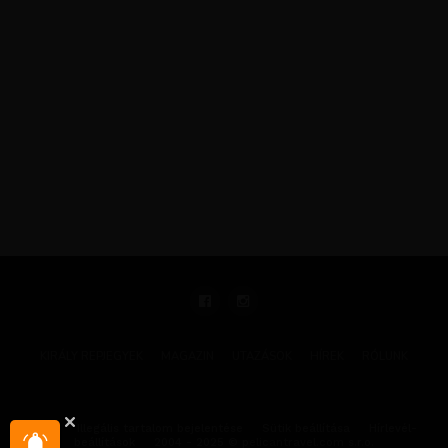
KIRÁLY REPJEGYEK
MAGAZIN
UTAZÁSOK
HÍREK
RÓLUNK
GYIK
Illegális tartalom bejelentése
Sütik beállítása
Hírlevél-
beállítások
2004 - 2025 © pelicantravel.com s.r.o.