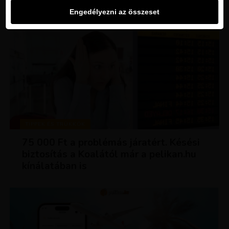
Engedélyezni az összeset
TIPPEK ÉS TRÜKKÖK
75 000 Ft a problémás járatért. Késési
biztosítás a Koalától már a pelikan.hu
kínálatában is