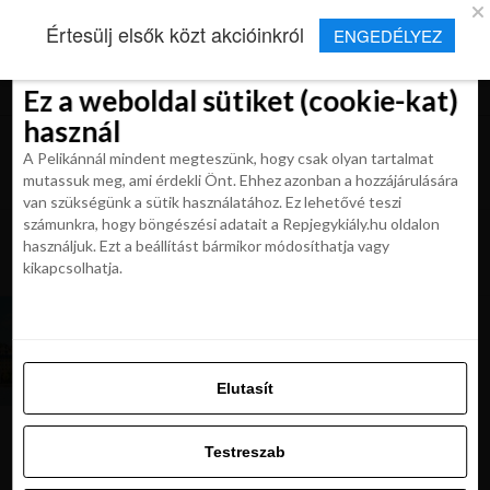
×
Új Repjegykirály alkalmazás
Értesülj elsők közt akcióinkról
ENGEDÉLYEZ
Beleegyezés
Beleegyezés
Részletek
Részletek
Sütikről
Sütikről
Telepítés
Aktuális hírek, cikkek és TOP utazási
ajánlatok egy kattintásnyira.
Ez a weboldal sütiket (cookie-kat)
Ez a weboldal sütiket (cookie-kat)
használ
használ
A Pelikánnál mindent megteszünk, hogy csak olyan tartalmat
A Pelikánnál mindent megteszünk, hogy csak olyan tartalmat
mutassuk meg, ami érdekli Önt. Ehhez azonban a hozzájárulására
mutassuk meg, ami érdekli Önt. Ehhez azonban a hozzájárulására
van szükségünk a sütik használatához. Ez lehetővé teszi
van szükségünk a sütik használatához. Ez lehetővé teszi
számunkra, hogy böngészési adatait a Repjegykiály.hu oldalon
All posts tagged "stockholm
számunkra, hogy böngészési adatait a Repjegykiály.hu oldalon
használjuk. Ezt a beállítást bármikor módosíthatja vagy
repjegyek"
használjuk. Ezt a beállítást bármikor módosíthatja vagy
kikapcsolhatja.
kikapcsolhatja.
KIRÁLY REPJEGYEK
Pár nap Stockholmban? Retúr repjegy 20 290
Ft-tól!
Elutasít
Elutasít
Testreszab
Testreszab
Ajánljuk:
Engedélyezni az összeset