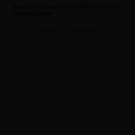
Segítünk hazajutni Ázsiából: rendkívüli
charter járatok
Legyünk barátok!
ADVERTISEMENT