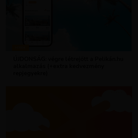
HÍREK
ÚJDONSÁG: végre létrejött a Pelikán.hu
alkalmazás (+extra kedvezmény
repjegyekre)