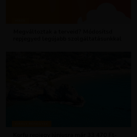
HÍREK
Megváltoztak a terveid? Módosítsd
repjegyed legújabb szolgáltatásunkkal
KIRÁLY REPJEGYEK
Korfu repjegy júniusra már 33 470 Ft-