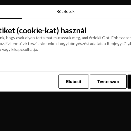
Részletek
Részletek
tiket (cookie-kat) használ
tiket (cookie-kat) használ
k, hogy csak olyan tartalmat mutassuk meg, ami érdekli Önt. Ehhez azon
z. Ez lehetővé teszi számunkra, hogy böngészési adatait a Repjegykiály.h
k, hogy csak olyan tartalmat mutassuk meg, ami érdekli Önt. Ehhez azon
a vagy kikapcsolhatja.
z. Ez lehetővé teszi számunkra, hogy böngészési adatait a Repjegykiály.h
a vagy kikapcsolhatja.
Elutasít
Testreszab
Elutasít
Testreszab