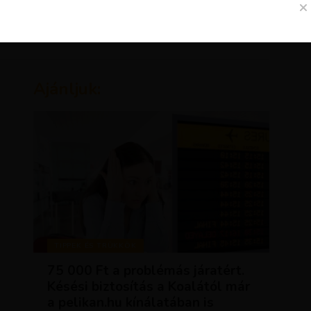
Ajánljuk:
TIPPEK ÉS TRÜKKÖK
75 000 Ft a problémás járatért.
Késési biztosítás a Koalától már
a pelikan.hu kínálatában is