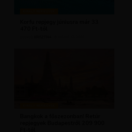
KIRÁLY REPJEGYEK
Korfu repjegy júniusra már 33
470 Ft-tól
KRISZTÍNA
MÁJUS 13, 2026
SZERZŐ
KIRÁLY REPJEGYEK
Bangkok a főszezonban! Retúr
repjegyek Budapestről 209 900
Ft-tól