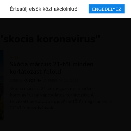
Értesülj elsők közt akcióinkról
ENGEDÉLYEZ
REPJEGYEK
MAGAZIN
UTAZÁSOK
HÍREK
RÓLUNK
"skocia koronavirus"
HÍREK
Skócia március 21-től minden
korlátozást felold
SZERZŐ
KRISZTÍNA
FEBRUÁR 23, 2022
Skócia március 21-én megszüntet minden
koronavírussal kapcsolatos korlátozást. A
tervezettnél korábban, jövő hétfőtől megszünteti a
COVID-igazolványok...