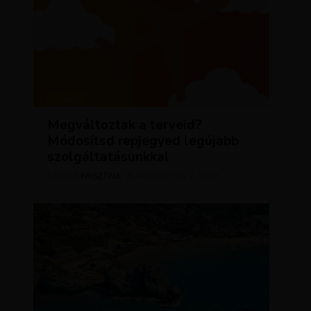
HÍREK
Megváltoztak a terveid?
Módosítsd repjegyed legújabb
szolgáltatásunkkal
KRISZTÍNA
AUGUSZTUS 2, 2023
SZERZŐ