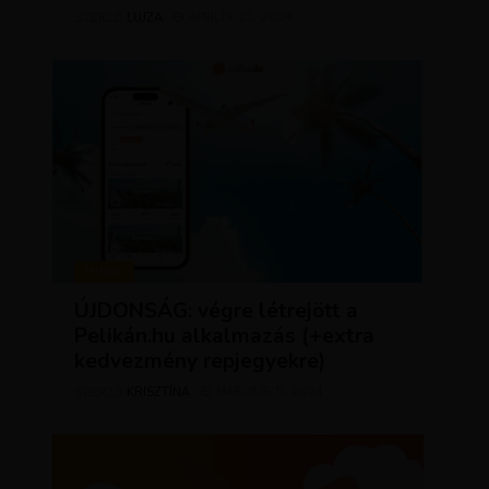
LUJZA
ÁPRILIS 23, 2024
SZERZŐ
HÍREK
ÚJDONSÁG: végre létrejött a
Pelikán.hu alkalmazás (+extra
kedvezmény repjegyekre)
KRISZTÍNA
MÁRCIUS 11, 2024
SZERZŐ