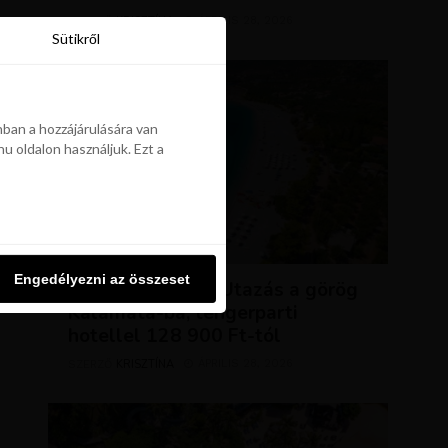
KRISZTÍNA
ÁPRILIS 28, 2026
SZERZŐ
Sütikről
Sütikről
ban a hozzájárulására van
u oldalon használjuk. Ezt a
ban a hozzájárulására van
u oldalon használjuk. Ezt a
UTAZÁSOK
Engedélyezni az összeset
Engedélyezni az összeset
NAP AJÁNLATA: Utazás a görög
Kalamata-ba, tengerparti
hotellel 128 900 Ft-tól
KRISZTÍNA
ÁPRILIS 28, 2026
SZERZŐ