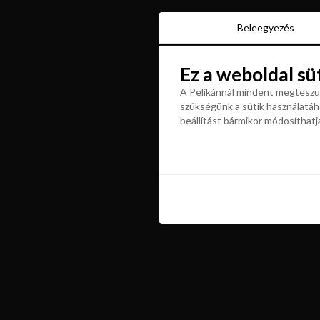
Beleegyezés
Beleegyezés
Ez a weboldal sü
Ez a weboldal sü
A Pelikánnál mindent megteszün
szükségünk a sütik használatáho
A Pelikánnál mindent megteszün
beállítást bármikor módosíthatj
szükségünk a sütik használatáho
beállítást bármikor módosíthatj