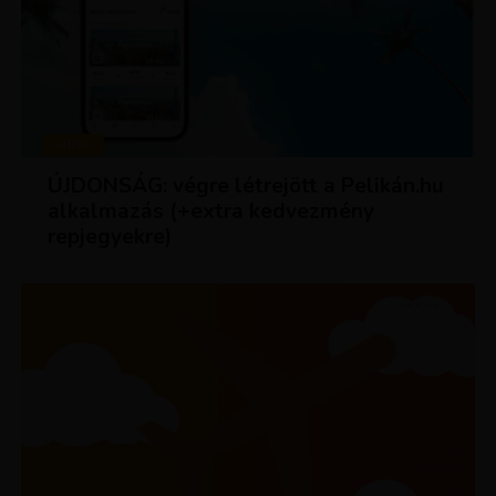
HÍREK
ÚJDONSÁG: végre létrejött a Pelikán.hu
alkalmazás (+extra kedvezmény
repjegyekre)