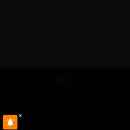
KIRÁLY REPJEGYEK
MAGAZIN
UTAZÁSOK
HÍREK
RÓLUNK
GYIK
Illegális tartalom bejelentése
Sütik beállítása
Hírlevél-
beállítások
2004 - 2025 © pelicantravel.com s.r.o.