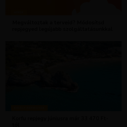
HÍREK
Megváltoztak a terveid? Módosítsd
repjegyed legújabb szolgáltatásunkkal
KIRÁLY REPJEGYEK
Korfu repjegy júniusra már 33 470 Ft-
tól