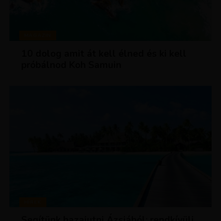
MAGAZIN
10 dolog amit át kell élned és ki kell
próbálnod Koh Samuin
HÍREK
Segítünk hazajutni Ázsiából: rendkívüli