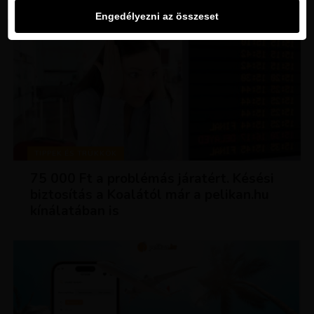
Engedélyezni az összeset
TIPPEK ÉS TRÜKKÖK
75 000 Ft a problémás járatért. Késési
biztosítás a Koalától már a pelikan.hu
kínálatában is