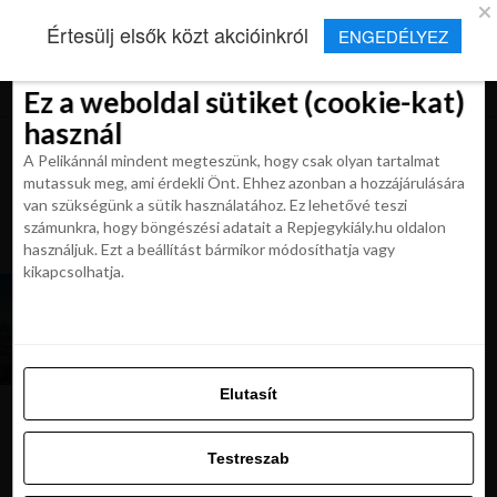
×
Új Repjegykirály alkalmazás
Értesülj elsők közt akcióinkról
ENGEDÉLYEZ
Beleegyezés
Beleegyezés
Részletek
Részletek
Sütikről
Sütikről
Telepítés
Aktuális hírek, cikkek és TOP utazási
ajánlatok egy kattintásnyira.
Ez a weboldal sütiket (cookie-kat)
Ez a weboldal sütiket (cookie-kat)
használ
használ
A Pelikánnál mindent megteszünk, hogy csak olyan tartalmat
A Pelikánnál mindent megteszünk, hogy csak olyan tartalmat
mutassuk meg, ami érdekli Önt. Ehhez azonban a hozzájárulására
mutassuk meg, ami érdekli Önt. Ehhez azonban a hozzájárulására
van szükségünk a sütik használatához. Ez lehetővé teszi
van szükségünk a sütik használatához. Ez lehetővé teszi
számunkra, hogy böngészési adatait a Repjegykiály.hu oldalon
All posts tagged "skocia korona"
számunkra, hogy böngészési adatait a Repjegykiály.hu oldalon
használjuk. Ezt a beállítást bármikor módosíthatja vagy
használjuk. Ezt a beállítást bármikor módosíthatja vagy
kikapcsolhatja.
kikapcsolhatja.
HÍREK
Skócia március 21-től minden
korlátozást felold
Elutasít
Elutasít
Testreszab
Ajánljuk:
Testreszab
Engedélyezni az összeset