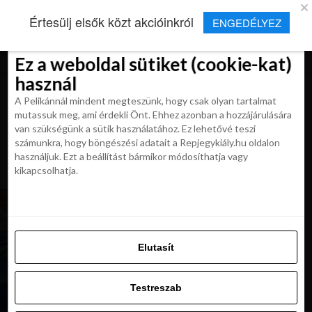
×
Új Repjegykirály alkalmazás
Értesülj elsők közt akcióinkról
ENGEDÉLYEZ
Beleegyezés
Beleegyezés
Részletek
Részletek
Sütikről
Sütikről
Telepítés
Aktuális hírek, cikkek és TOP utazási
ajánlatok egy kattintásnyira.
Ez a weboldal sütiket (cookie-kat)
Ez a weboldal sütiket (cookie-kat)
használ
használ
A Pelikánnál mindent megteszünk, hogy csak olyan tartalmat
A Pelikánnál mindent megteszünk, hogy csak olyan tartalmat
mutassuk meg, ami érdekli Önt. Ehhez azonban a hozzájárulására
mutassuk meg, ami érdekli Önt. Ehhez azonban a hozzájárulására
van szükségünk a sütik használatához. Ez lehetővé teszi
van szükségünk a sütik használatához. Ez lehetővé teszi
számunkra, hogy böngészési adatait a Repjegykiály.hu oldalon
All posts tagged "santorini
számunkra, hogy böngészési adatait a Repjegykiály.hu oldalon
használjuk. Ezt a beállítást bármikor módosíthatja vagy
repulojegy"
használjuk. Ezt a beállítást bármikor módosíthatja vagy
kikapcsolhatja.
kikapcsolhatja.
MAGAZIN
Santorini Budapestről a főszezonban 37 860 Ft-
tól
Elutasít
Elutasít
Testreszab
KIRÁLY REPJEGYEK
ÚJ JÁRAT: Santorini Budapestről 36 595 Ft-tól
Testreszab
Engedélyezni az összeset