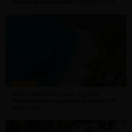
repjegyek Budapestről 209 900 Ft-tól
UTAZÁSOK
NAP AJÁNLATA: Utazás a görög
Kalamata-ba, tengerparti hotellel 128
900 Ft-tól