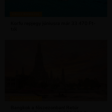
KIRÁLY REPJEGYEK
Korfu repjegy júniusra már 33 470 Ft-
tól
KIRÁLY REPJEGYEK
Bangkok a főszezonban! Retúr