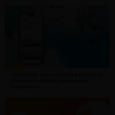
HÍREK
ÚJDONSÁG: végre létrejött a Pelikán.hu
alkalmazás (+extra kedvezmény
repjegyekre)