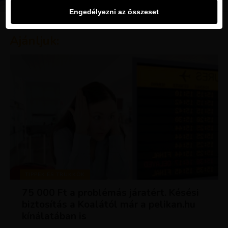
Engedélyezni az összeset
Ajánljuk:
TIPPEK ÉS TRÜKKÖK
75 000 Ft a problémás járatért. Késési
biztosítás a Koalától már a pelikan.hu
kínálatában is