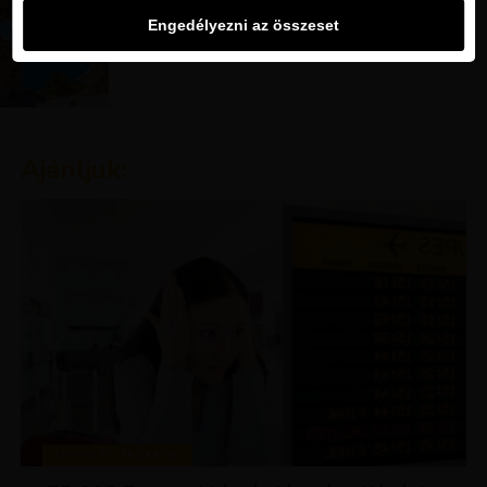
UTAZÁSOK
Engedélyezni az összeset
NAP AJÁNLATA: Hosszú hétvége Rodoszon 58
900 Ft-tól!
Ajánljuk:
TIPPEK ÉS TRÜKKÖK