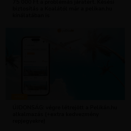
75 000 Ft a problémás járatért. Késési
biztosítás a Koalától már a pelikan.hu
kínálatában is
HÍREK
ÚJDONSÁG: végre létrejött a Pelikán.hu
alkalmazás (+extra kedvezmény
repjegyekre)