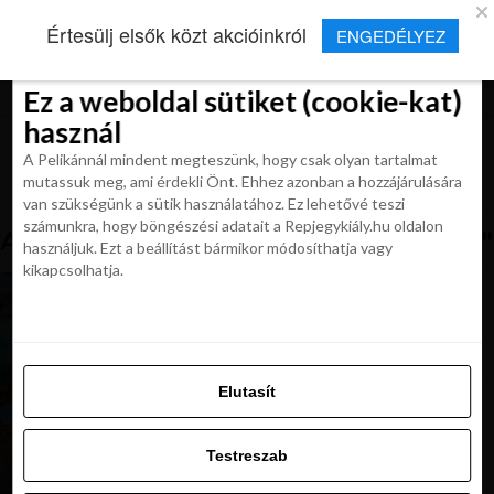
×
Új Repjegykirály alkalmazás
Értesülj elsők közt akcióinkról
ENGEDÉLYEZ
Beleegyezés
Beleegyezés
Részletek
Részletek
Sütikről
Sütikről
Telepítés
Aktuális hírek, cikkek és TOP utazási
ajánlatok egy kattintásnyira.
Ez a weboldal sütiket (cookie-kat)
Ez a weboldal sütiket (cookie-kat)
használ
használ
A Pelikánnál mindent megteszünk, hogy csak olyan tartalmat
A Pelikánnál mindent megteszünk, hogy csak olyan tartalmat
mutassuk meg, ami érdekli Önt. Ehhez azonban a hozzájárulására
mutassuk meg, ami érdekli Önt. Ehhez azonban a hozzájárulására
van szükségünk a sütik használatához. Ez lehetővé teszi
van szükségünk a sütik használatához. Ez lehetővé teszi
számunkra, hogy böngészési adatait a Repjegykiály.hu oldalon
All posts tagged "rodosz olcso utazas"
számunkra, hogy böngészési adatait a Repjegykiály.hu oldalon
használjuk. Ezt a beállítást bármikor módosíthatja vagy
használjuk. Ezt a beállítást bármikor módosíthatja vagy
kikapcsolhatja.
kikapcsolhatja.
KIRÁLY REPJEGYEK
Tavasz a görög szigeteken! Rodosz, Korfu vagy
Kréta 12 335 Ft-tól
Elutasít
Elutasít
UTAZÁSOK
NAP AJÁNLATA: Rodosz október elején 49 900
Testreszab
Ft-tól!
Testreszab
Engedélyezni az összeset