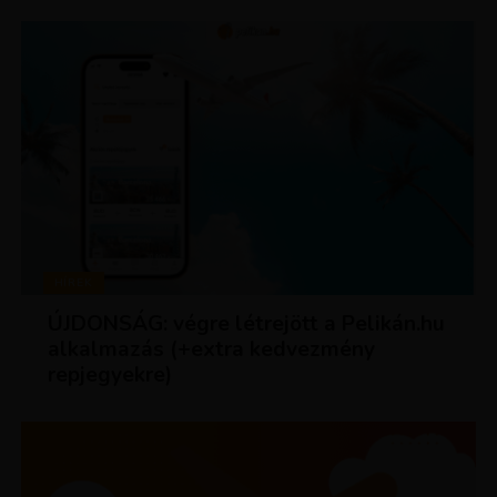
HÍREK
ÚJDONSÁG: végre létrejött a Pelikán.hu
alkalmazás (+extra kedvezmény
repjegyekre)