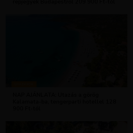
repjegyek Budapestről 209 900 Ft-tól
UTAZÁSOK
NAP AJÁNLATA: Utazás a görög
Kalamata-ba, tengerparti hotellel 128
900 Ft-tól