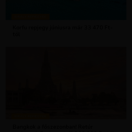
KIRÁLY REPJEGYEK
Korfu repjegy júniusra már 33 470 Ft-
tól
KIRÁLY REPJEGYEK
Bangkok a főszezonban! Retúr