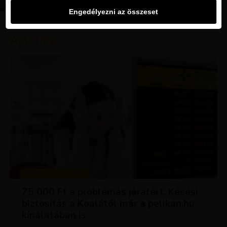
Engedélyezni az összeset
Ajánljuk:
TIPPEK ÉS TRÜKKÖK
75 000 Ft a problémás járatért. Késési
biztosítás a Koalától már a pelikan.hu
kínálatában is