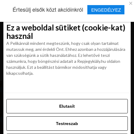
×
Új Repjegykirály alkalmazás
Értesülj elsők közt akcióinkról
ENGEDÉLYEZ
Beleegyezés
Beleegyezés
Részletek
Részletek
Sütikről
Sütikről
Telepítés
Aktuális hírek, cikkek és TOP utazási
ajánlatok egy kattintásnyira.
Ez a weboldal sütiket (cookie-kat)
Ez a weboldal sütiket (cookie-kat)
használ
használ
A Pelikánnál mindent megteszünk, hogy csak olyan tartalmat
A Pelikánnál mindent megteszünk, hogy csak olyan tartalmat
mutassuk meg, ami érdekli Önt. Ehhez azonban a hozzájárulására
mutassuk meg, ami érdekli Önt. Ehhez azonban a hozzájárulására
van szükségünk a sütik használatához. Ez lehetővé teszi
van szükségünk a sütik használatához. Ez lehetővé teszi
számunkra, hogy böngészési adatait a Repjegykiály.hu oldalon
All posts tagged "rodosz olcso
számunkra, hogy böngészési adatait a Repjegykiály.hu oldalon
használjuk. Ezt a beállítást bármikor módosíthatja vagy
nyaralas"
használjuk. Ezt a beállítást bármikor módosíthatja vagy
kikapcsolhatja.
kikapcsolhatja.
UTAZÁSOK
NAP AJÁNLATA: Rodosz október elején 49 900
Ft-tól!
Elutasít
Elutasít
Testreszab
UTAZÁSOK
NAP AJÁNLATA: Hosszú hétvége Rodoszon 58
Testreszab
900 Ft-tól!
Engedélyezni az összeset