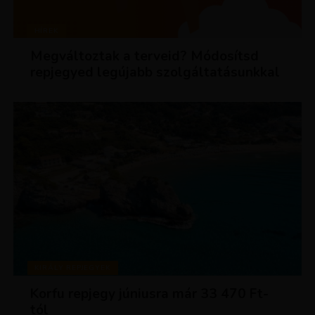
HÍREK
Megváltoztak a terveid? Módosítsd
repjegyed legújabb szolgáltatásunkkal
KIRÁLY REPJEGYEK
Korfu repjegy júniusra már 33 470 Ft-
tól