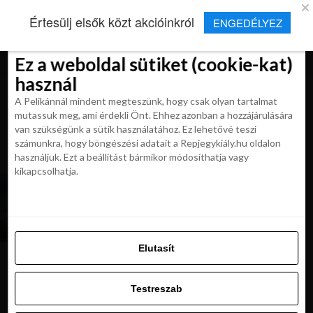
×
Új Repjegykirály alkalmazás
Értesülj elsők közt akcióinkról
ENGEDÉLYEZ
Beleegyezés
Beleegyezés
Részletek
Részletek
Sütikről
Sütikről
Telepítés
Aktuális hírek, cikkek és TOP utazási
ajánlatok egy kattintásnyira.
Ez a weboldal sütiket (cookie-kat)
Ez a weboldal sütiket (cookie-kat)
használ
használ
A Pelikánnál mindent megteszünk, hogy csak olyan tartalmat
A Pelikánnál mindent megteszünk, hogy csak olyan tartalmat
mutassuk meg, ami érdekli Önt. Ehhez azonban a hozzájárulására
mutassuk meg, ami érdekli Önt. Ehhez azonban a hozzájárulására
van szükségünk a sütik használatához. Ez lehetővé teszi
van szükségünk a sütik használatához. Ez lehetővé teszi
számunkra, hogy böngészési adatait a Repjegykiály.hu oldalon
All posts tagged "rodosz erdotuz"
számunkra, hogy böngészési adatait a Repjegykiály.hu oldalon
használjuk. Ezt a beállítást bármikor módosíthatja vagy
használjuk. Ezt a beállítást bármikor módosíthatja vagy
kikapcsolhatja.
kikapcsolhatja.
HÍREK
A görög miniszterelnök ingyenes nyaralást
ajánlott fel Rodoszon a evakuált turistáknak
Elutasít
Elutasít
Testreszab
Ajánljuk:
Testreszab
Engedélyezni az összeset