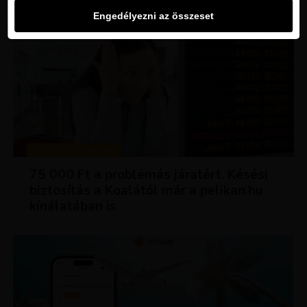
Engedélyezni az összeset
TIPPEK ÉS TRÜKKÖK
75 000 Ft a problémás járatért. Késési
biztosítás a Koalától már a pelikan.hu
kínálatában is