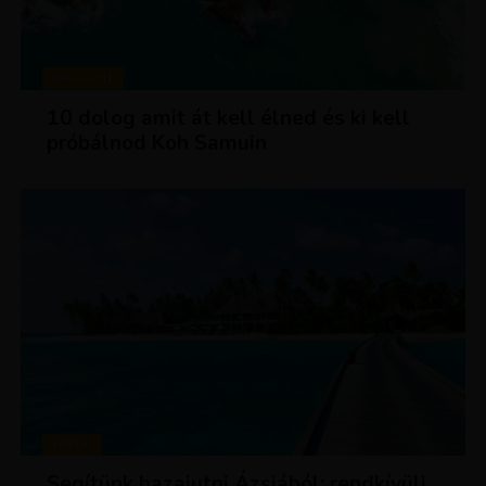
MAGAZIN
10 dolog amit át kell élned és ki kell
próbálnod Koh Samuin
HÍREK
Segítünk hazajutni Ázsiából: rendkívüli