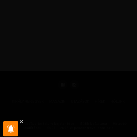
KIRÁLY REPJEGYEK
MAGAZIN
UTAZÁSOK
HÍREK
RÓLUNK
GYIK
Illegális tartalom bejelentése
Sütik beállítása
Hírlevél-
beállítások
2004 - 2025 © pelicantravel.com s.r.o.