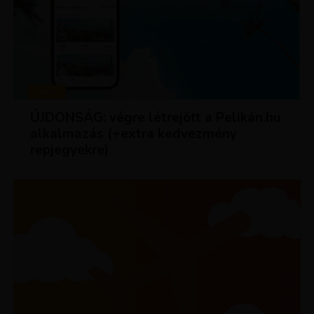
HÍREK
ÚJDONSÁG: végre létrejött a Pelikán.hu
alkalmazás (+extra kedvezmény
repjegyekre)