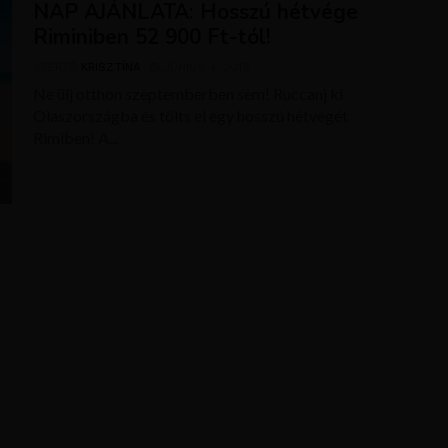
NAP AJÁNLATA: Hosszú hétvége
Riminiben 52 900 Ft-tól!
SZERZŐ
KRISZTÍNA
JÚNIUS 4, 2019
Ne ülj otthon szeptemberben sem! Ruccanj ki
Olaszországba és tölts el egy hosszú hétvégét
Rimiben! A...