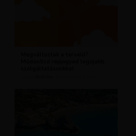
HÍREK
Megváltoztak a terveid?
Módosítsd repjegyed legújabb
szolgáltatásunkkal
KRISZTÍNA
AUGUSZTUS 2, 2023
SZERZŐ