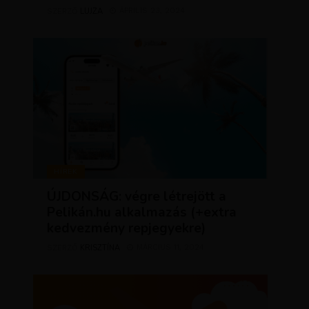
LUJZA
ÁPRILIS 23, 2024
SZERZŐ
HÍREK
ÚJDONSÁG: végre létrejött a
Pelikán.hu alkalmazás (+extra
kedvezmény repjegyekre)
KRISZTÍNA
MÁRCIUS 11, 2024
SZERZŐ