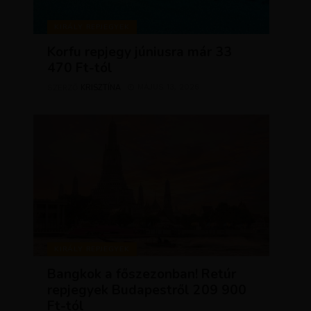
KIRÁLY REPJEGYEK
Korfu repjegy júniusra már 33
470 Ft-tól
KRISZTÍNA
MÁJUS 13, 2026
SZERZŐ
KIRÁLY REPJEGYEK
Bangkok a főszezonban! Retúr
repjegyek Budapestről 209 900
Ft-tól