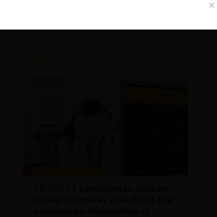
Ajánljuk:
TIPPEK ÉS TRÜKKÖK
75 000 Ft a problémás járatért.
Késési biztosítás a Koalától már
a pelikan.hu kínálatában is