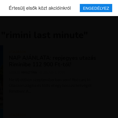
Értesülj elsők közt akcióinkról
ENGEDÉLYEZ
REPJEGYEK
MAGAZIN
UTAZÁSOK
HÍREK
RÓLUNK
"rimini last minute"
UTAZÁSOK
NAP AJÁNLATA: repjegyes utazás
Riminibe 112 900 Ft-tól!
SZERZŐ
KRISZTÍNA
JÚLIUS 1, 2025
Ne ülj otthon szeptemberben sem! Ruccanj ki
Olaszországba és tölts el egy hosszú hétvégét
Rimiben! A...
UTAZÁSOK