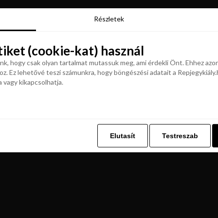
Részletek
Részletek
tiket (cookie-kat) használ
tiket (cookie-kat) használ
k, hogy csak olyan tartalmat mutassuk meg, ami érdekli Önt. Ehhez azon
z. Ez lehetővé teszi számunkra, hogy böngészési adatait a Repjegykiály.h
k, hogy csak olyan tartalmat mutassuk meg, ami érdekli Önt. Ehhez azon
a vagy kikapcsolhatja.
z. Ez lehetővé teszi számunkra, hogy böngészési adatait a Repjegykiály.h
a vagy kikapcsolhatja.
Elutasít
Testreszab
Elutasít
Testreszab