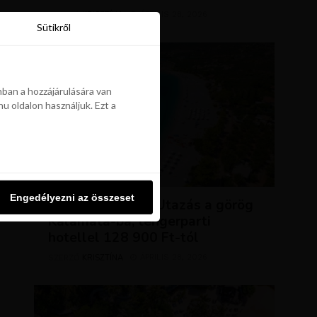
KRISZTÍNA
ÁPRILIS 28, 2026
SZERZŐ
Sütikről
Sütikről
ban a hozzájárulására van
u oldalon használjuk. Ezt a
ban a hozzájárulására van
u oldalon használjuk. Ezt a
UTAZÁSOK
Engedélyezni az összeset
Engedélyezni az összeset
NAP AJÁNLATA: Utazás a görög
Kalamata-ba, tengerparti
hotellel 128 900 Ft-tól
KRISZTÍNA
ÁPRILIS 28, 2026
SZERZŐ