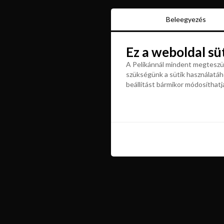
Beleegyezés
Beleegyezés
Ez a weboldal sü
Ez a weboldal sü
A Pelikánnál mindent megteszün
szükségünk a sütik használatáho
A Pelikánnál mindent megteszün
beállítást bármikor módosíthatj
szükségünk a sütik használatáho
beállítást bármikor módosíthatj