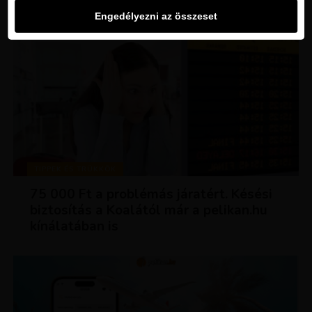
Engedélyezni az összeset
TIPPEK ÉS TRÜKKÖK
75 000 Ft a problémás járatért. Késési
biztosítás a Koalától már a pelikan.hu
kínálatában is