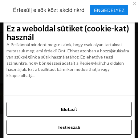
×
Új Repjegykirály alkalmazás
Értesülj elsők közt akcióinkról
ENGEDÉLYEZ
Beleegyezés
Beleegyezés
Részletek
Részletek
Sütikről
Sütikről
Telepítés
Aktuális hírek, cikkek és TOP utazási
ajánlatok egy kattintásnyira.
Ez a weboldal sütiket (cookie-kat)
Ez a weboldal sütiket (cookie-kat)
használ
használ
A Pelikánnál mindent megteszünk, hogy csak olyan tartalmat
A Pelikánnál mindent megteszünk, hogy csak olyan tartalmat
mutassuk meg, ami érdekli Önt. Ehhez azonban a hozzájárulására
mutassuk meg, ami érdekli Önt. Ehhez azonban a hozzájárulására
van szükségünk a sütik használatához. Ez lehetővé teszi
van szükségünk a sütik használatához. Ez lehetővé teszi
számunkra, hogy böngészési adatait a Repjegykiály.hu oldalon
All posts tagged "retur repjegy
számunkra, hogy böngészési adatait a Repjegykiály.hu oldalon
használjuk. Ezt a beállítást bármikor módosíthatja vagy
maltara"
használjuk. Ezt a beállítást bármikor módosíthatja vagy
kikapcsolhatja.
kikapcsolhatja.
KIRÁLY REPJEGYEK
Málta Bécsből 9 900 Ft-
tól
Elutasít
Elutasít
Testreszab
Testreszab
Ajánljuk:
Engedélyezni az összeset