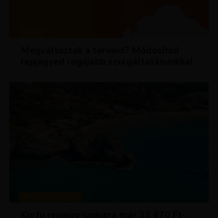
HÍREK
Megváltoztak a terveid? Módosítsd
repjegyed legújabb szolgáltatásunkkal
KIRÁLY REPJEGYEK
Korfu repjegy júniusra már 33 470 Ft-