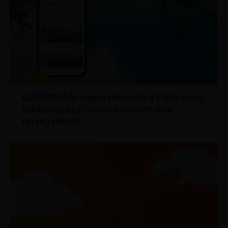
HÍREK
ÚJDONSÁG: végre létrejött a Pelikán.hu
alkalmazás (+extra kedvezmény
repjegyekre)