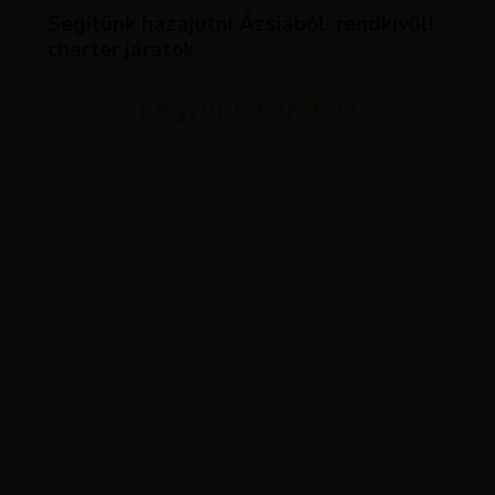
Segítünk hazajutni Ázsiából: rendkívüli
charter járatok
Legyünk barátok!
ADVERTISEMENT