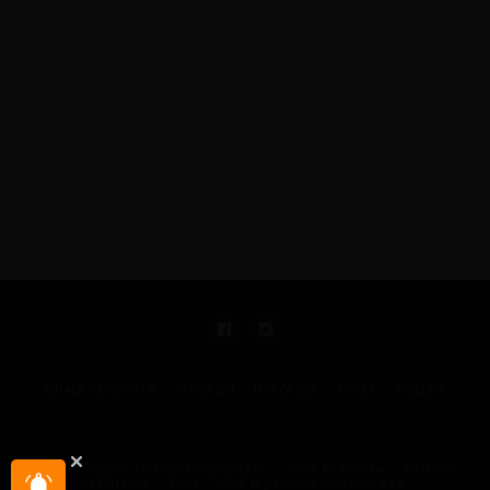
KIRÁLY REPJEGYEK
MAGAZIN
UTAZÁSOK
HÍREK
RÓLUNK
GYIK
Illegális tartalom bejelentése
Sütik beállítása
Hírlevél-
beállítások
2004 - 2025 © pelicantravel.com s.r.o.