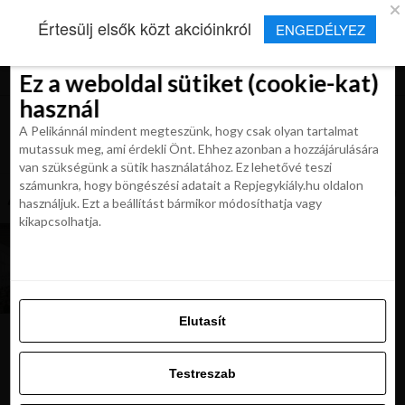
×
Új Repjegykirály alkalmazás
Értesülj elsők közt akcióinkról
ENGEDÉLYEZ
Beleegyezés
Beleegyezés
Részletek
Részletek
Sütikről
Sütikről
Telepítés
Aktuális hírek, cikkek és TOP utazási
ajánlatok egy kattintásnyira.
Ez a weboldal sütiket (cookie-kat)
Ez a weboldal sütiket (cookie-kat)
használ
használ
A Pelikánnál mindent megteszünk, hogy csak olyan tartalmat
A Pelikánnál mindent megteszünk, hogy csak olyan tartalmat
mutassuk meg, ami érdekli Önt. Ehhez azonban a hozzájárulására
mutassuk meg, ami érdekli Önt. Ehhez azonban a hozzájárulására
van szükségünk a sütik használatához. Ez lehetővé teszi
van szükségünk a sütik használatához. Ez lehetővé teszi
számunkra, hogy böngészési adatait a Repjegykiály.hu oldalon
All posts tagged "repuloter becsben"
számunkra, hogy böngészési adatait a Repjegykiály.hu oldalon
használjuk. Ezt a beállítást bármikor módosíthatja vagy
használjuk. Ezt a beállítást bármikor módosíthatja vagy
kikapcsolhatja.
kikapcsolhatja.
HÍREK
A bécsi repülőtér megkezdte a déli
terminál bővítését
Elutasít
Elutasít
Testreszab
Ajánljuk:
Testreszab
Engedélyezni az összeset