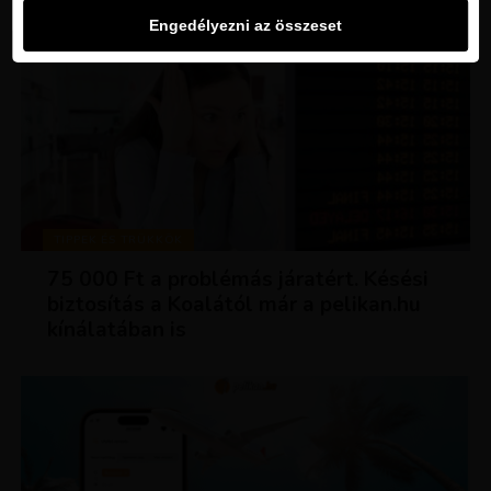
Engedélyezni az összeset
TIPPEK ÉS TRÜKKÖK
75 000 Ft a problémás járatért. Késési
biztosítás a Koalától már a pelikan.hu
kínálatában is