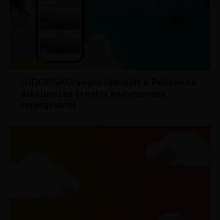
HÍREK
ÚJDONSÁG: végre létrejött a Pelikán.hu
alkalmazás (+extra kedvezmény
repjegyekre)