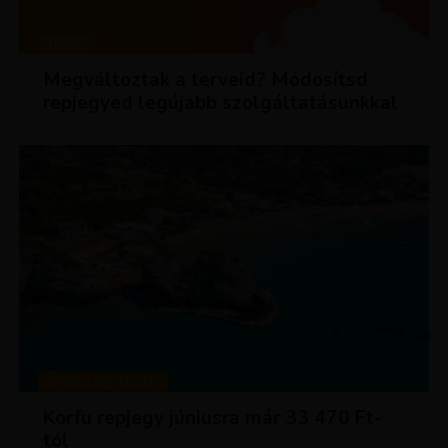
HÍREK
Megváltoztak a terveid? Módosítsd
repjegyed legújabb szolgáltatásunkkal
KIRÁLY REPJEGYEK
Korfu repjegy júniusra már 33 470 Ft-
tól