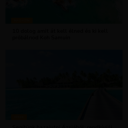
MAGAZIN
10 dolog amit át kell élned és ki kell
próbálnod Koh Samuin
HÍREK
Segítünk hazajutni Ázsiából: rendkívüli