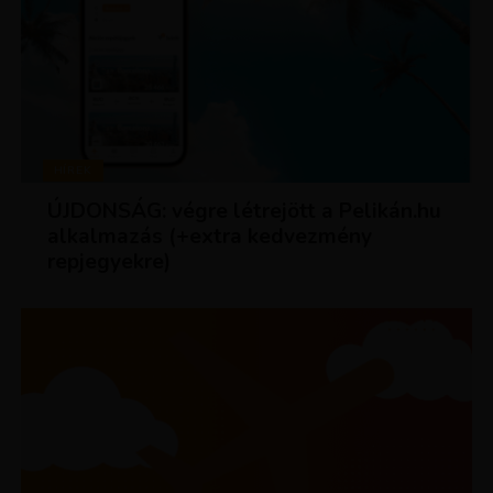
HÍREK
ÚJDONSÁG: végre létrejött a Pelikán.hu
alkalmazás (+extra kedvezmény
repjegyekre)