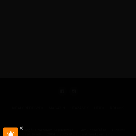
KIRÁLY REPJEGYEK
MAGAZIN
UTAZÁSOK
HÍREK
RÓLUNK
GYIK
Illegális tartalom bejelentése
Sütik beállítása
Hírlevél-
beállítások
2004 - 2025 © pelicantravel.com s.r.o.