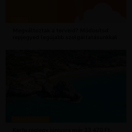
HÍREK
Megváltoztak a terveid? Módosítsd
repjegyed legújabb szolgáltatásunkkal
KIRÁLY REPJEGYEK
Korfu repjegy júniusra már 33 470 Ft-