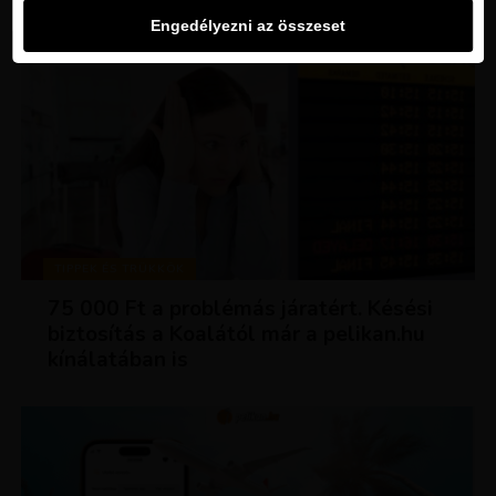
Engedélyezni az összeset
TIPPEK ÉS TRÜKKÖK
75 000 Ft a problémás járatért. Késési
biztosítás a Koalától már a pelikan.hu
kínálatában is