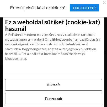
×
Új Repjegykirály alkalmazás
Értesülj elsők közt akcióinkról
ENGEDÉLYEZ
Beleegyezés
Beleegyezés
Részletek
Részletek
Sütikről
Sütikről
Telepítés
Aktuális hírek, cikkek és TOP utazási
ajánlatok egy kattintásnyira.
Ez a weboldal sütiket (cookie-kat)
Ez a weboldal sütiket (cookie-kat)
használ
használ
A Pelikánnál mindent megteszünk, hogy csak olyan tartalmat
A Pelikánnál mindent megteszünk, hogy csak olyan tartalmat
mutassuk meg, ami érdekli Önt. Ehhez azonban a hozzájárulására
mutassuk meg, ami érdekli Önt. Ehhez azonban a hozzájárulására
van szükségünk a sütik használatához. Ez lehetővé teszi
van szükségünk a sütik használatához. Ez lehetővé teszi
számunkra, hogy böngészési adatait a Repjegykiály.hu oldalon
All posts tagged "repulojegyes utazas
számunkra, hogy böngészési adatait a Repjegykiály.hu oldalon
használjuk. Ezt a beállítást bármikor módosíthatja vagy
velencebe"
használjuk. Ezt a beállítást bármikor módosíthatja vagy
kikapcsolhatja.
kikapcsolhatja.
UTAZÁSOK
NAP AJÁNLATA: repjegyes utazás Velencébe,
3* modern hotellel, reggelivel 59 900 Ft-tól
Elutasít
Elutasít
Testreszab
Testreszab
Ajánljuk:
Engedélyezni az összeset