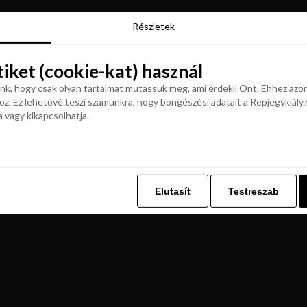
Részletek
Részletek
tiket (cookie-kat) használ
tiket (cookie-kat) használ
k, hogy csak olyan tartalmat mutassuk meg, ami érdekli Önt. Ehhez azon
z. Ez lehetővé teszi számunkra, hogy böngészési adatait a Repjegykiály.h
k, hogy csak olyan tartalmat mutassuk meg, ami érdekli Önt. Ehhez azon
a vagy kikapcsolhatja.
z. Ez lehetővé teszi számunkra, hogy böngészési adatait a Repjegykiály.h
a vagy kikapcsolhatja.
Elutasít
Testreszab
Elutasít
Testreszab