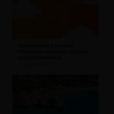
HÍREK
Megváltoztak a terveid?
Módosítsd repjegyed legújabb
szolgáltatásunkkal
KRISZTÍNA
AUGUSZTUS 2, 2023
SZERZŐ