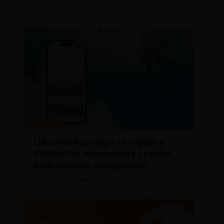
LUJZA
ÁPRILIS 23, 2024
SZERZŐ
HÍREK
ÚJDONSÁG: végre létrejött a
Pelikán.hu alkalmazás (+extra
kedvezmény repjegyekre)
KRISZTÍNA
MÁRCIUS 11, 2024
SZERZŐ