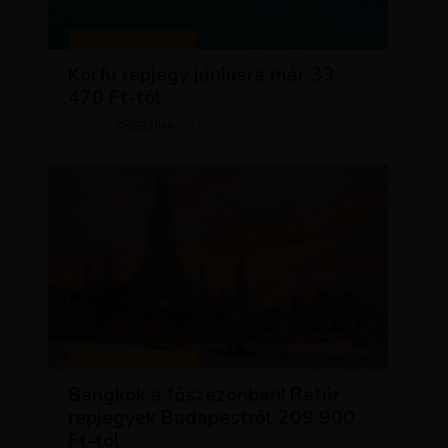
KIRÁLY REPJEGYEK
Korfu repjegy júniusra már 33
470 Ft-tól
KRISZTÍNA
MÁJUS 13, 2026
SZERZŐ
KIRÁLY REPJEGYEK
Bangkok a főszezonban! Retúr
repjegyek Budapestről 209 900
Ft-tól