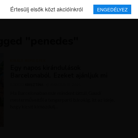
Értesülj elsők közt akcióinkról
ENGEDÉLYEZ
REPJEGYEK
MAGAZIN
UTAZÁSOK
HÍREK
RÓLUNK
agged "penedes"
KIRÁLY REPJEGYEK
Egy napos kirándulások
Barcelonaból. Ezeket ajánljuk mi
SZERZŐ
KRISZTÍNA
MÁRCIUS 11, 2025
Ha Barcelonaban már mindent láttál, Gaudí
mesterműveitől a tengerparti bárokig, itt az ideje,
hogy kicsit kimozdulj...