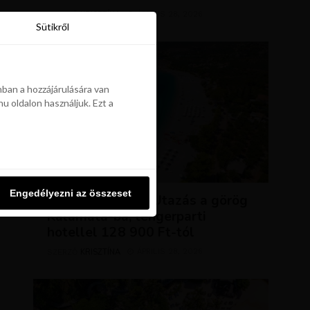
KRISZTÍNA
ÁPRILIS 28, 2026
SZERZŐ
Sütikről
Sütikről
ban a hozzájárulására van
u oldalon használjuk. Ezt a
ban a hozzájárulására van
u oldalon használjuk. Ezt a
UTAZÁSOK
Engedélyezni az összeset
Engedélyezni az összeset
NAP AJÁNLATA: Utazás a görög
Kalamata-ba, tengerparti
hotellel 128 900 Ft-tól
KRISZTÍNA
ÁPRILIS 28, 2026
SZERZŐ