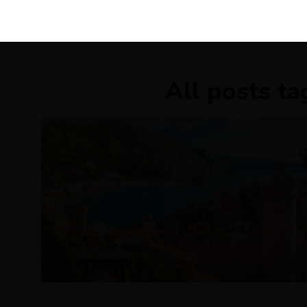
KIRÁLY 
All posts t