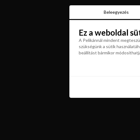
Beleegyezés
Beleegyezés
Ez a weboldal sü
Ez a weboldal sü
A Pelikánnál mindent megteszün
szükségünk a sütik használatáho
A Pelikánnál mindent megteszün
beállítást bármikor módosíthatj
szükségünk a sütik használatáho
beállítást bármikor módosíthatj