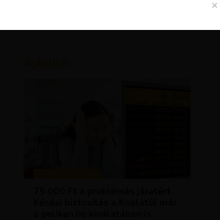
Ajánljuk:
TIPPEK ÉS TRÜKKÖK
75 000 Ft a problémás járatért.
Késési biztosítás a Koalától már
a pelikan.hu kínálatában is