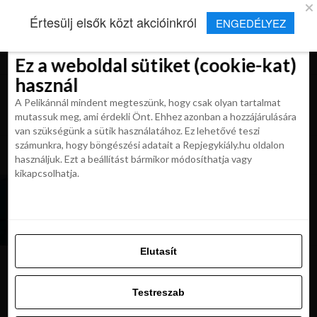
×
Új Repjegykirály alkalmazás
Értesülj elsők közt akcióinkról
ENGEDÉLYEZ
Beleegyezés
Beleegyezés
Részletek
Részletek
Sütikről
Sütikről
Telepítés
Aktuális hírek, cikkek és TOP utazási
ajánlatok egy kattintásnyira.
Ez a weboldal sütiket (cookie-kat)
Ez a weboldal sütiket (cookie-kat)
használ
használ
A Pelikánnál mindent megteszünk, hogy csak olyan tartalmat
A Pelikánnál mindent megteszünk, hogy csak olyan tartalmat
mutassuk meg, ami érdekli Önt. Ehhez azonban a hozzájárulására
mutassuk meg, ami érdekli Önt. Ehhez azonban a hozzájárulására
van szükségünk a sütik használatához. Ez lehetővé teszi
van szükségünk a sütik használatához. Ez lehetővé teszi
számunkra, hogy böngészési adatait a Repjegykiály.hu oldalon
All posts tagged "peleponeszosz"
számunkra, hogy böngészési adatait a Repjegykiály.hu oldalon
használjuk. Ezt a beállítást bármikor módosíthatja vagy
használjuk. Ezt a beállítást bármikor módosíthatja vagy
kikapcsolhatja.
kikapcsolhatja.
UTAZÁSOK
NAP AJÁNLATA: Utazás a görög Kalamata-ba,
tengerparti hotellel 128 900 Ft-tól
Elutasít
Elutasít
Testreszab
Ajánljuk:
Testreszab
Engedélyezni az összeset