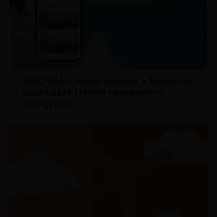
HÍREK
ÚJDONSÁG: végre létrejött a Pelikán.hu
alkalmazás (+extra kedvezmény
repjegyekre)