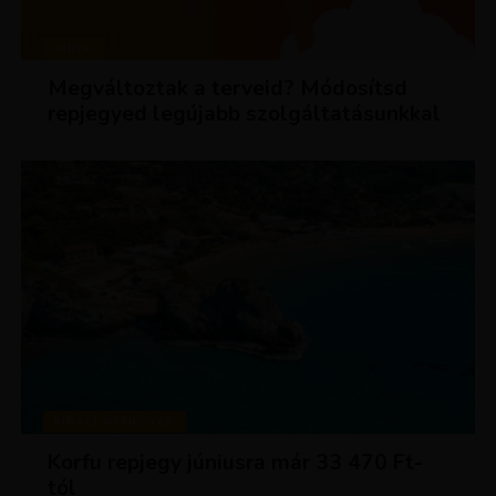
HÍREK
Megváltoztak a terveid? Módosítsd
repjegyed legújabb szolgáltatásunkkal
KIRÁLY REPJEGYEK
Korfu repjegy júniusra már 33 470 Ft-
tól