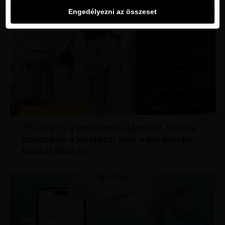
Engedélyezni az összeset
TIPPEK ÉS TRÜKKÖK
75 000 Ft a problémás járatért. Késési
biztosítás a Koalától már a pelikan.hu
kínálatában is