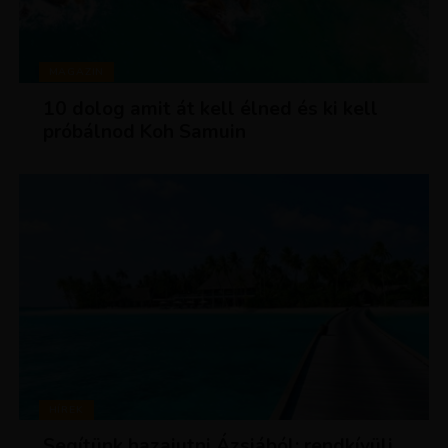
MAGAZIN
10 dolog amit át kell élned és ki kell
próbálnod Koh Samuin
HÍREK
Segítünk hazajutni Ázsiából: rendkívüli