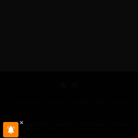
KIRÁLY REPJEGYEK
MAGAZIN
UTAZÁSOK
HÍREK
RÓLUNK
GYIK
Illegális tartalom bejelentése
Sütik beállítása
Hírlevél-
beállítások
2004 - 2025 © pelicantravel.com s.r.o.