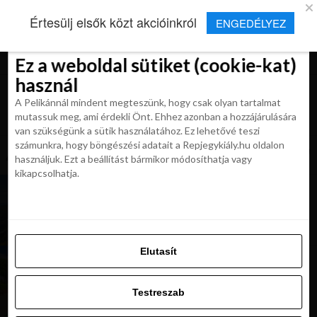
×
Új Repjegykirály alkalmazás
Értesülj elsők közt akcióinkról
ENGEDÉLYEZ
Beleegyezés
Beleegyezés
Részletek
Részletek
Sütikről
Sütikről
Telepítés
Aktuális hírek, cikkek és TOP utazási
ajánlatok egy kattintásnyira.
Ez a weboldal sütiket (cookie-kat)
Ez a weboldal sütiket (cookie-kat)
használ
használ
A Pelikánnál mindent megteszünk, hogy csak olyan tartalmat
A Pelikánnál mindent megteszünk, hogy csak olyan tartalmat
mutassuk meg, ami érdekli Önt. Ehhez azonban a hozzájárulására
mutassuk meg, ami érdekli Önt. Ehhez azonban a hozzájárulására
van szükségünk a sütik használatához. Ez lehetővé teszi
van szükségünk a sütik használatához. Ez lehetővé teszi
számunkra, hogy böngészési adatait a Repjegykiály.hu oldalon
All posts tagged "nyaralas marrakes"
számunkra, hogy böngészési adatait a Repjegykiály.hu oldalon
használjuk. Ezt a beállítást bármikor módosíthatja vagy
használjuk. Ezt a beállítást bármikor módosíthatja vagy
kikapcsolhatja.
kikapcsolhatja.
UTAZÁSOK
NAP AJÁNLATA: Tölts el egy éjszakát az
Alacsony-Tátra tetején 61 900 Ft-tól
Elutasít
Elutasít
UTAZÁSOK
NAP AJÁNLATA: Repjegyes utazás Marrákesbe,
Testreszab
hagyományos riáddal, reggelivel 129 900 Ft-tól
Testreszab
Engedélyezni az összeset