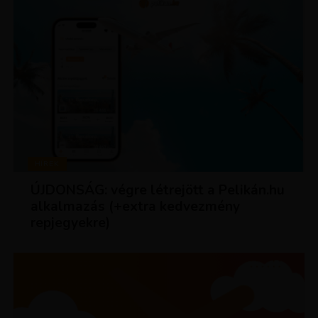
HÍREK
ÚJDONSÁG: végre létrejött a Pelikán.hu
alkalmazás (+extra kedvezmény
repjegyekre)