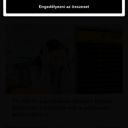
Engedélyezni az összeset
Ajánljuk:
TIPPEK ÉS TRÜKKÖK
75 000 Ft a problémás járatért. Késési
biztosítás a Koalától már a pelikan.hu
kínálatában is